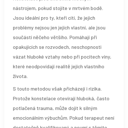
nástrojem, pokud stojíte v mrtvém bodě.
Jsou ideální pro ty, kteří cítí, že jejich
problémy nejsou jen jejich vlastní, ale jsou
součástí něčeho většího. Pomáhají při
opakujících se rozvodech, neschopnosti
vázat hluboké vztahy nebo při pocitech viny,
které neodpovídají realitě jejich vlastního
života.
S touto metodou však přicházejí i rizika.
Protože konstelace otevírají hluboká, často
potlačená trauma, může dojít k silným
emocionálním výbuchům. Pokud terapeut není
dostatečně kvalifikovaný a neumí s těmito