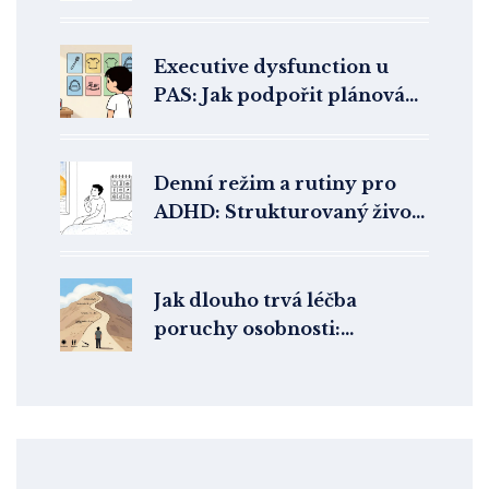
za cenu dostanete
Executive dysfunction u
PAS: Jak podpořit plánování
a organizaci
Denní režim a rutiny pro
ADHD: Strukturovaný život
jako terapie
Jak dlouho trvá léčba
poruchy osobnosti:
Realistické časové rámce a
terapeutické přístupy