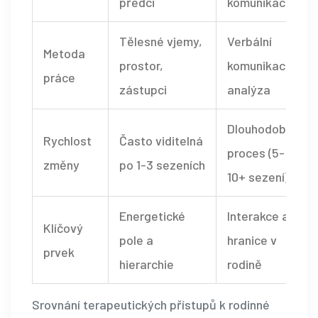
předci
komunikace
Tělesné vjemy,
Verbální
Metoda
prostor,
komunikace,
práce
zástupci
analýza
Dlouhodobý
Rychlost
Často viditelná
proces (5-
změny
po 1-3 sezeních
10+ sezení)
Energetické
Interakce a
Klíčový
pole a
hranice v
prvek
hierarchie
rodině
Srovnání terapeutických přístupů k rodinné