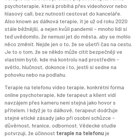
psychoterapie, která probíhá přes videohovor nebo
hlasový call, bez nutnosti cestovat do kanceláře
.
Also known as
dálková terapie
, it je už od roku 2020
stále běžnější, a nejen kvůli pandemii – mnoho lidí si
teď uvědomilo, že nemusí jet do města, aby se mohlo
něco změnit.
Nejde jen o to, že se ušetří čas na cestu.
Je to o tom, že se někdo může cítit bezpečněji ve
vlastním bytě, kde má kontrolu nad prostředím –
světlo, hlučnost, dokonce i to, jestli si sedne na
pohovku nebo na podlahu.
Terapie na telefonu
video terapie
,
konkrétní forma
online psychoterapie, kde terapeut a klient vidí
navzájem přes kameru
není stejná jako hovor s
přítelem. I když je to dálkově, terapeut dodržuje
stejné etické zásady jako při osobní schůzce –
důvěrnost, hranice, odbornost. Vědecké studie
potvrzují, že účinnost
terapie na telefonu
je