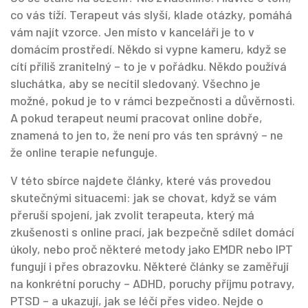
co vás tíží. Terapeut vás slyší, klade otázky, pomáhá
vám najít vzorce. Jen místo v kanceláři je to v
domácím prostředí. Někdo si vypne kameru, když se
cítí příliš zranitelný – to je v pořádku. Někdo používá
sluchátka, aby se necítil sledovaný. Všechno je
možné, pokud je to v rámci bezpečnosti a důvěrnosti.
A pokud terapeut neumí pracovat online dobře,
znamená to jen to, že není pro vás ten správný – ne
že online terapie nefunguje.
V této sbírce najdete články, které vás provedou
skutečnými situacemi: jak se chovat, když se vám
přeruší spojení, jak zvolit terapeuta, který má
zkušenosti s online prací, jak bezpečně sdílet domácí
úkoly, nebo proč některé metody jako EMDR nebo IPT
fungují i přes obrazovku. Některé články se zaměřují
na konkrétní poruchy – ADHD, poruchy příjmu potravy,
PTSD – a ukazují, jak se léčí přes video. Nejde o