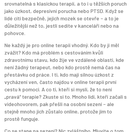
srovnatelná s klasickou terapií, a to i u těžších poruch
jako úzkost, depresivní porucha nebo PTSD. Když se
lidé cítí bezpečně, jejich mozek se otevře – a to je
důležitější než to, jestli sedíte v kanceláři nebo na
pohovce.
Ne každý je pro online terapii vhodný. Kdo by ji měl
zvážit? Kdo má problém s cestováním kvůli
zdravotnímu stavu, kdo žije ve vzdálené oblasti, kde
není žádný terapeut, nebo kdo prostě nemá čas na
přestávku od práce. I ti, kdo mají silnou úzkost z
vycházení ven, často najdou v online terapii první
cestu k pomoci. A co ti, kteří si myslí, že to není
„pravá“ terapie? Zkuste si to. Mnoho lidí, kteří začali s
videohovorem, pak přešli na osobní sezení – ale
stejně mnoho jich zůstalo online, protože jim to
prostě funguje.
Co se stane na sezení? Nic zvláštního. Mluvíte o tom,