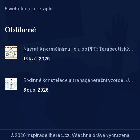
Psychologie a terapie
Oblíbené
Návrat k normálnímu jídlu po PPP: Terapeutický
jídelní plán krok za krokem
18 kvě, 2026
Rodinné konstelace a transgenerační vzorce: Jak
léčit trauma předků ve vztazích
8 dub, 2026
©2026 inspiraceliberec.cz. Všechna práva vyhrazena