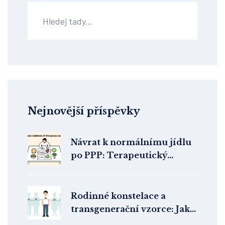
Nejnovější příspěvky
Návrat k normálnímu jídlu
po PPP: Terapeutický
jídelní plán krok za krokem
Rodinné konstelace a
transgenerační vzorce: Jak
léčit trauma předků ve