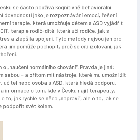
Česku se často používá
kognitivně behaviorální
ní dovednosti jako je rozpoznávání emocí, řešení
herní terapie
,
která umožňuje dětem s ASD vyjádřit
CIT
,
terapie rodič-dítě, která učí rodiče, jak s
tres a zlepšila spojení
. Tyto metody nejsou jen pro
erá jim pomůže pochopit, proč se cítí izolovaní, jak
yhoření.
n o „naučení normálního chování“. Pravda je jiná:
m sebou – a přitom mít nástroje, které mu umožní žít
er, učitel nebo osoba s ASD, která hledá podporu,
 a informace o tom, kde v Česku najít terapeuty,
 to, jak rychle se něco „napraví“, ale o to, jak se
e podpořit svět kolem.