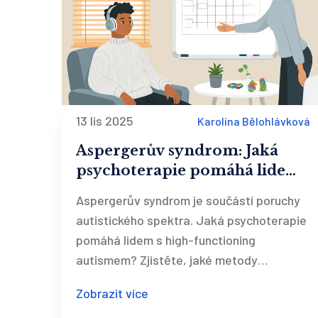
13 lis 2025
Karolína Bělohlávková
Aspergerův syndrom: Jaká
psychoterapie pomáhá lidem
s high-functioning autismem?
Aspergerův syndrom je součástí poruchy
autistického spektra. Jaká psychoterapie
pomáhá lidem s high-functioning
autismem? Zjistěte, jaké metody
skutečně fungují, jak vybrat terapeuta a
Zobrazit více
co dělat, když systém selhává.