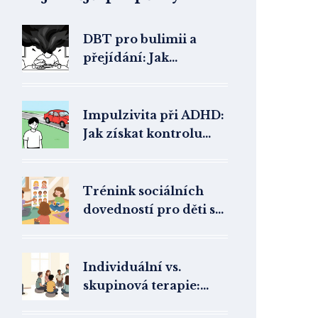
DBT pro bulimii a
přejídání: Jak
regulovat emoce a
zastavit záchvaty
Impulzivita při ADHD:
Jak získat kontrolu
pomocí ověřených
strategií
Trénink sociálních
dovedností pro děti s
autismem: Jak fungují
skupinové programy a
co skutečně pomáhá
Individuální vs.
skupinová terapie:
Cenový rozdíl a co za