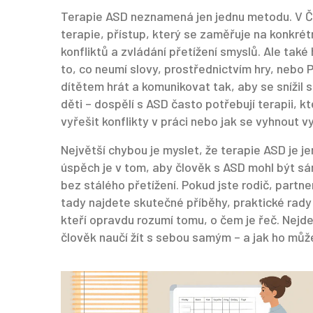
Terapie ASD neznamená jen jednu metodu. V 
terapie
,
přístup, který se zaměřuje na konkrét
konfliktů a zvládání přetížení smyslů
. Ale také
to, co neumí slovy, prostřednictvím hry
, nebo
P
dítětem hrát a komunikovat tak, aby se snížil s
děti – dospělí s ASD často potřebují terapii, kt
vyřešit konflikty v práci nebo jak se vyhnout v
Největší chybou je myslet, že terapie ASD je je
úspěch je v tom, aby člověk s ASD mohl být sá
bez stálého přetížení. Pokud jste rodič, partn
tady najdete skutečné příběhy, praktické rady
kteří opravdu rozumí tomu, o čem je řeč. Nejde o
člověk naučí žít s sebou samým – a jak ho můž