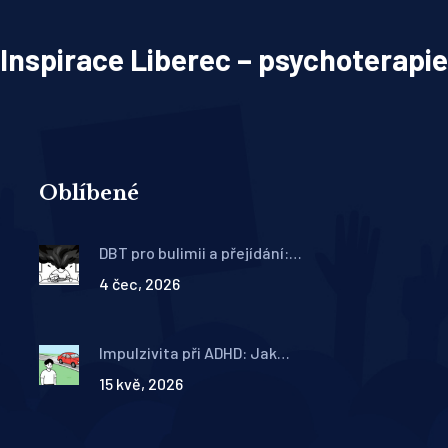
Inspirace Liberec – psychoterapie
Oblíbené
DBT pro bulimii a přejídání:
Jak regulovat emoce a
4 čec, 2026
zastavit záchvaty
Impulzivita při ADHD: Jak
získat kontrolu pomocí
15 kvě, 2026
ověřených strategií