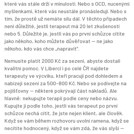
které vás stále drží v minulosti
.
Nebo s
OCD
,
nucenými
myšlenkami, které vás neustále pronásledují
.
Nebo s
tím, že prostě už nemáte sílu dál. V těchto případech
není důležité, jestli terapeut má 20 let zkušeností
nebo 5. Důležité je, jestli vás po první schůzce cítíte
jako někoho, koho můžete důvěřovat — ne jako
někoho, kdo vás chce „napravit“.
Nemusíte platit 2000 Kč za sezení, abyste dostali
kvalitní pomoc. V Liberci i po celé ČR najdete
terapeuty ve výcviku, kteří pracují pod dohledem a
nabízejí sezení za 500–800 Kč. Nebo se podívejte na
pojišťovny — některé pokrývají část nákladů. Ale
hlavně: nekupujte terapii podle ceny nebo názvu.
Kupujte ji podle toho, jestli vás terapeut po první
schůzce nechá cítit, že jste nejen klient, ale člověk.
Když se vám během rozhovoru uvolní ramena, když se
necítíte hodnocený, když se vám zdá, že vás slyší —