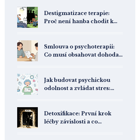
Destigmatizace terapie:
Proč není hanba chodit k
psychologovi a jak překonat
strach
Smlouva o psychoterapii:
Co musí obsahovat dohoda
mezi terapeutem a klientem
v České republice
Jak budovat psychickou
odolnost a zvládat stres:
praktické kroky pro každý
den
Detoxifikace: První krok
léčby závislosti a co
následuje