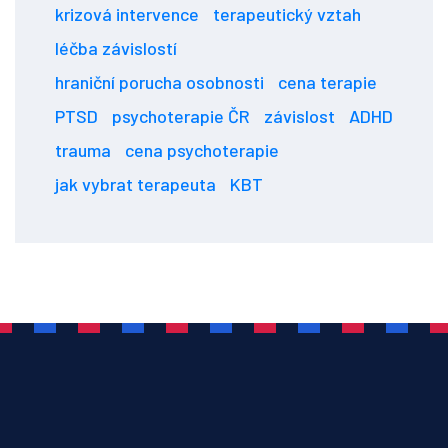
krizová intervence
terapeutický vztah
léčba závislostí
hraniční porucha osobnosti
cena terapie
PTSD
psychoterapie ČR
závislost
ADHD
trauma
cena psychoterapie
jak vybrat terapeuta
KBT