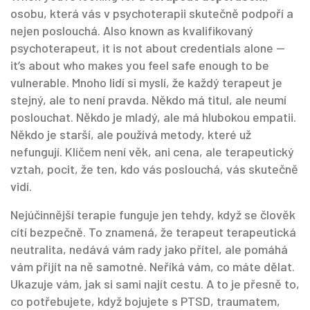
osobu, která vás v psychoterapii skutečně podpoří a
nejen poslouchá
. Also known as
kvalifikovaný
psychoterapeut
, it is not about credentials alone —
it’s about who makes you feel safe enough to be
vulnerable.
Mnoho lidí si myslí, že každý terapeut je
stejný, ale to není pravda. Někdo má titul, ale neumí
poslouchat. Někdo je mladý, ale má hlubokou empatii.
Někdo je starší, ale používá metody, které už
nefungují. Klíčem není věk, ani cena, ale
terapeutický
vztah
,
pocit, že ten, kdo vás poslouchá, vás skutečně
vidí
.
Nejúčinnější terapie funguje jen tehdy, když se člověk
cítí bezpečně. To znamená, že terapeut
terapeutická
neutralita
,
nedává vám rady jako přítel, ale pomáhá
vám přijít na ně samotné
.
Neříká vám, co máte dělat.
Ukazuje vám, jak si sami najít cestu. A to je přesně to,
co potřebujete, když bojujete s
PTSD
,
traumatem,