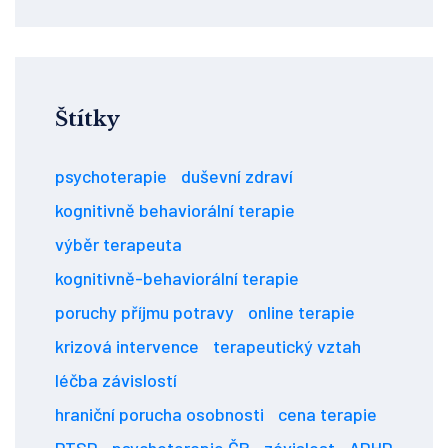
Štítky
psychoterapie
duševní zdraví
kognitivně behaviorální terapie
výběr terapeuta
kognitivně-behaviorální terapie
poruchy příjmu potravy
online terapie
krizová intervence
terapeutický vztah
léčba závislostí
hraniční porucha osobnosti
cena terapie
PTSD
psychoterapie ČR
závislost
ADHD