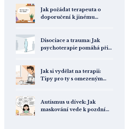
Jak požádat terapeuta o
doporučení k jinému
odborníkovi: Praktický
postup a etiketa
Disociace a trauma: Jak
psychoterapie pomáhá při
odpojení a amnézii
Jak si vydělat na terapii:
Tipy pro ty s omezeným
rozpočtem na duševní
zdraví
Autismus u dívek: Jak
maskování vede k pozdní
diagnóze a co to znamená
pro klinickou praxi