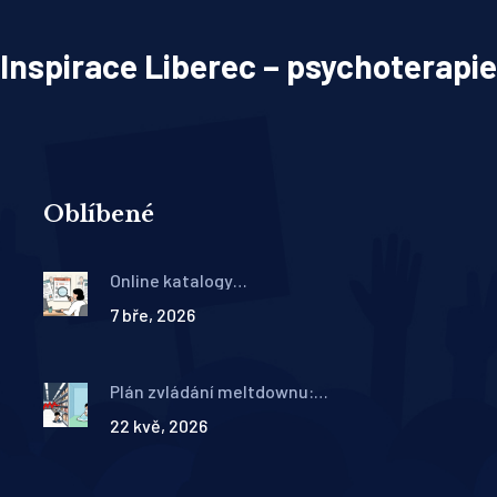
Inspirace Liberec – psychoterapie
Oblíbené
Online katalogy
psychoterapeutů: Jak
7 bře, 2026
efektivně filtrovat a
porovnat nabídky v ČR 2026
Plán zvládání meltdownu:
Praktický návod pro rodinu a
22 kvě, 2026
školu