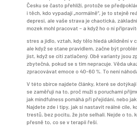
Česku se často přehlíží, protože se předpokládá
i těch, kdo vypadají „normálně“, je to stejně re
depresi, ale vaše strava je chaotická, základn
mozek mohl pracovat – a když ho o ní připravíte
stres a jídlo
,
vztah, kdy tělo hledá uklidnění v 
ale když se stane pravidlem, začne být problé
jíst, když se cítí zatlačený. Obě varianty jsou
zbytečná, pokud se s tím nepracuje. Věda ukaz
zpracovávat emoce o 40–60 %. To není náhoda.
V této sbírce najdete články, které se dotýkají
se zaměřují na to, proč muži s poruchami příjmu 
jak mindfulness pomáhá při přejídání, nebo jak 
Najdete zde i tipy, jak si nastavit reálné cíle, 
trestů, bez pocitu, že jste selhali. Nejde o to, kol
přesně to, co se v terapii řeší.