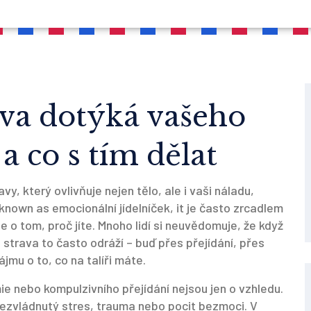
rava dotýká vašeho
a co s tím dělat
vy, který ovlivňuje nejen tělo, ale i vaši náladu,
o known as
emocionální jídelníček
, it
je často zrcadlem
e o tom, proč jíte.
Mnoho lidí si neuvědomuje, že když
e strava to často odráží – buď přes přejídání, přes
jmu o to, co na talíři máte.
ie nebo kompulzivního přejídání
nejsou jen o vzhledu.
nezvládnutý stres, trauma nebo pocit bezmoci. V