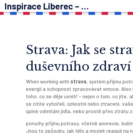
Inspirace Liberec – psychoterapie
Strava: Jak se st
duševního zdraví 
When working with
strava
,
systém příjmu potra
energii a schopnost zpracovávat emoce
. Als
toho, co se děje uvnitř – nejen o tom, co jíte, al
se cítíte vyhořelí, úzkostní nebo ztracení, vaš
úplné odmítání jídla, nebo prostě přes ztrátu zá
poruchy příjmu potravy
,
včetně anorexie, bulim
Jsou to způsoby, jak tělo a mozek reagují na 