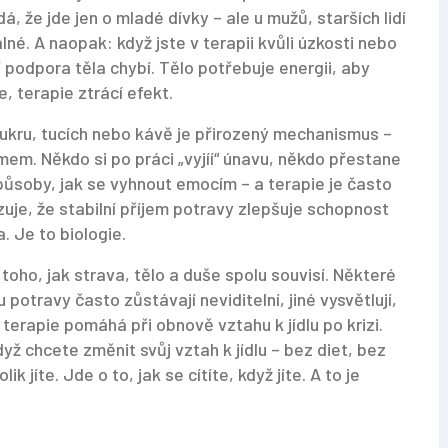
, že jde jen o mladé dívky – ale u mužů, starších lidí
álné. A naopak: když jste v terapii kvůli úzkosti nebo
í podpora těla chybí. Tělo potřebuje energii, aby
, terapie ztrácí efekt.
cukru, tucích nebo kávě
je přirozený mechanismus –
mem. Někdo si po práci „vyjíí“ únavu, někdo přestane
 způsoby, jak se vyhnout emocím – a terapie je často
uje, že stabilní příjem potravy zlepšuje schopnost
 Je to biologie.
 toho, jak strava, tělo a duše spolu souvisí. Některé
potravy často zůstávají neviditelní, jiné vysvětlují,
terapie pomáhá při obnově vztahu k jídlu po krizi.
když chcete změnit svůj vztah k jídlu – bez diet, bez
ik jíte. Jde o to, jak se cítíte, když jíte. A to je