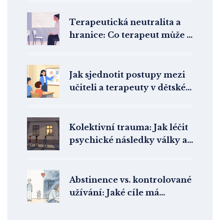
produktivitu a loajalitu
zaměstnanců
Terapeutická neutralita a
hranice: Co terapeut může a
nemůže dělat
Jak sjednotit postupy mezi
učiteli a terapeuty v dětské
terapii
Kolektivní trauma: Jak léčit
psychické následky války a
katastrof
Abstinence vs. kontrolované
užívání: Jaké cíle má
psychoterapie při léčbě
alkoholové závislosti?