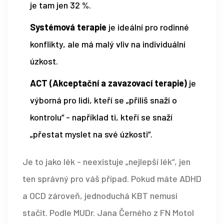
je tam jen 32 %.
Systémová terapie
je ideální pro rodinné
konflikty, ale má malý vliv na individuální
úzkost.
ACT (Akceptační a zavazovací terapie)
je
výborná pro lidi, kteří se „příliš snaží o
kontrolu“ - například ti, kteří se snaží
„přestat myslet na své úzkosti“.
Je to jako lék - neexistuje „nejlepší lék“, jen
ten správný pro váš případ. Pokud máte ADHD
a OCD zároveň, jednoduchá KBT nemusí
stačit. Podle MUDr. Jana Černého z FN Motol