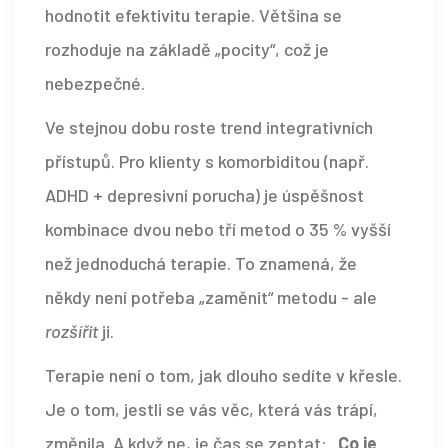
hodnotit efektivitu terapie. Většina se
rozhoduje na základě „pocity“, což je
nebezpečné.
Ve stejnou dobu roste trend integrativních
přístupů. Pro klienty s komorbiditou (např.
ADHD + depresivní porucha) je úspěšnost
kombinace dvou nebo tří metod o 35 % vyšší
než jednoduchá terapie. To znamená, že
někdy není potřeba „zaměnit“ metodu - ale
rozšířit
ji.
Terapie není o tom, jak dlouho sedíte v křesle.
Je o tom, jestli se vás věc, která vás trápí,
změnila. A když ne, je čas se zeptat:
„Co je