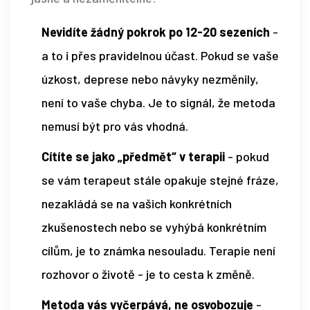
Nevidíte žádný pokrok po 12-20 sezeních
-
a to i přes pravidelnou účast. Pokud se vaše
úzkost, deprese nebo návyky nezměnily,
není to vaše chyba. Je to signál, že metoda
nemusí být pro vás vhodná.
Cítíte se jako „předmět“ v terapii
- pokud
se vám terapeut stále opakuje stejné fráze,
nezakládá se na vašich konkrétních
zkušenostech nebo se vyhýbá konkrétním
cílům, je to známka nesouladu. Terapie není
rozhovor o životě - je to cesta k změně.
Metoda vás vyčerpává, ne osvobozuje
-