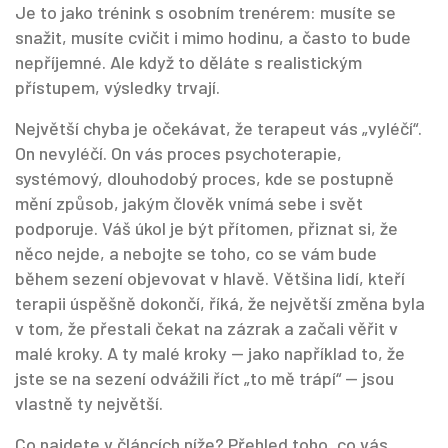
Je to jako trénink s osobním trenérem: musíte se
snažit, musíte cvičit i mimo hodinu, a často to bude
nepříjemné. Ale když to děláte s realistickým
přístupem, výsledky trvají.
Největší chyba je očekávat, že terapeut vás „vyléčí“.
On nevyléčí. On vás
proces psychoterapie
,
systémový, dlouhodobý proces, kde se postupně
mění způsob, jakým člověk vnímá sebe i svět
podporuje. Váš úkol je být přítomen, přiznat si, že
něco nejde, a nebojte se toho, co se vám bude
během sezení objevovat v hlavě. Většina lidí, kteří
terapii úspěšně dokončí, říká, že největší změna byla
v tom, že přestali čekat na zázrak a začali věřit v
malé kroky. A ty malé kroky — jako například to, že
jste se na sezení odvážili říct „to mě trápí“ — jsou
vlastně ty největší.
Co najdete v článcích níže? Přehled toho, co vás