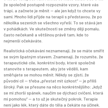
že společně postupně rozpoznáte vzory, které vás
trápí, a začnete je měnit — ale jen když to chcete vy
sami. Mnoho lidí přijde na terapii s představou, že po
několika sezeních se všechno vyřeší. To se stává jen
v pohádkách. Ve skutečnosti se změny dějí pomalu,
často nečekaně a většinou právě tam, kde to
nejmenší očekáváte.
Realistická očekávání neznamenají, že se máte smířit
se svým špatným stavem. Znamenají, že rozumíte, že
terapeutické cíle
,
konkrétní body, které společně
stanovíte s terapeutem, aby jste věděli, kam
směřujete
se mohou měnit. Někdy se zjistí, že
původní cíl — třeba „přestat mít úzkost“ — je příliš
široký. Pak se přesune na něco konkrétnějšího: „když
se mi zhorší spánek, naučím se dýchací cvičení, která
mi pomohou“ — a to už je skutečný pokrok. Terapie
není jako lék, který dáte do těla a čekáte na účinek.