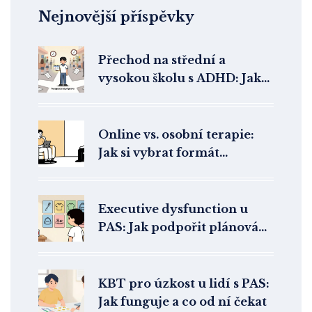
Nejnovější příspěvky
Přechod na střední a
vysokou školu s ADHD: Jak
terapeutická příprava
pomůže studentovi přežít a
uspět
Online vs. osobní terapie:
Jak si vybrat formát
psychoterapeutické péče
Executive dysfunction u
PAS: Jak podpořit plánování
a organizaci
KBT pro úzkost u lidí s PAS:
Jak funguje a co od ní čekat