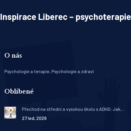
Inspirace Liberec – psychoterapie
O nás
Psychologie a terapie, Psychologie a zdraví
Oblíbené
Přechod na střední a vysokou školu s ADHD: Jak
terapeutická příprava pomůže studentovi přežít a
27 led, 2026
uspět