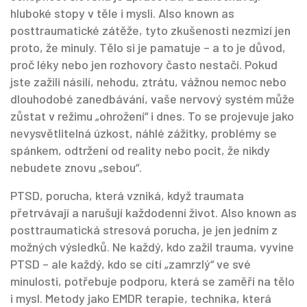
hluboké stopy v těle i mysli
. Also known as
posttraumatické zátěže
, tyto zkušenosti nezmizí jen
proto, že minuly. Tělo si je pamatuje – a to je důvod,
proč léky nebo jen rozhovory často nestačí.
Pokud
jste zažili násilí, nehodu, ztrátu, vážnou nemoc nebo
dlouhodobé zanedbávání, vaše nervový systém může
zůstat v režimu „ohrožení“ i dnes. To se projevuje jako
nevysvětlitelná úzkost, náhlé zážitky, problémy se
spánkem, odtržení od reality nebo pocit, že nikdy
nebudete znovu „sebou“.
PTSD
,
porucha, která vzniká, když traumata
přetrvávají a narušují každodenní život
. Also known as
posttraumatická stresová porucha
, je jen jedním z
možných výsledků. Ne každý, kdo zažil trauma, vyvine
PTSD – ale každý, kdo se cítí „zamrzlý“ ve své
minulosti, potřebuje podporu, která se zaměří na tělo
i mysl. Metody jako
EMDR terapie
,
technika, která