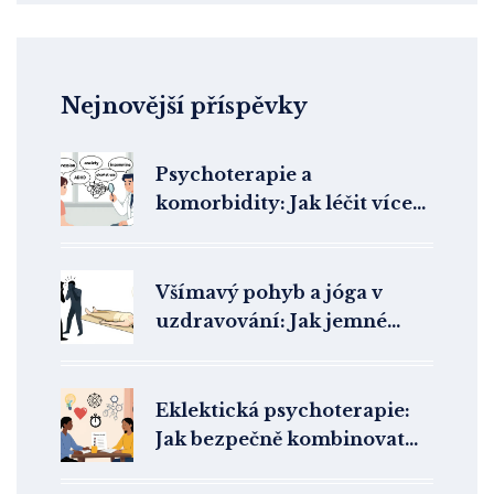
Nejnovější příspěvky
Psychoterapie a
komorbidity: Jak léčit více
duševních problémů
najednou
Všímavý pohyb a jóga v
uzdravování: Jak jemné
cvičení pomáhá při
poruchách příjmu potravy
Eklektická psychoterapie:
Jak bezpečně kombinovat
techniky napříč směry