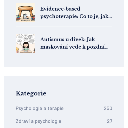
Evidence-based
psychoterapie: Co to je, jak
funguje v praxi a proč se jí
vyhýbá
Autismus u dívek: Jak
maskování vede k pozdní
diagnóze a co to znamená
pro klinickou praxi
Kategorie
Psychologie a terapie
250
Zdraví a psychologie
27