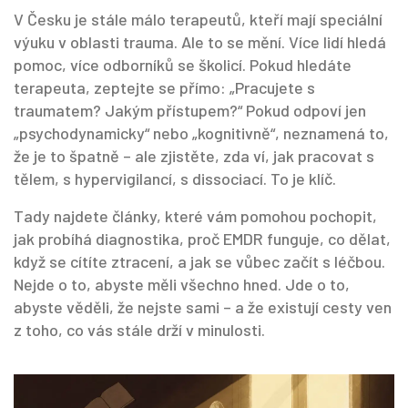
V Česku je stále málo terapeutů, kteří mají speciální
výuku v oblasti trauma. Ale to se mění. Více lidí hledá
pomoc, více odborníků se školicí. Pokud hledáte
terapeuta, zeptejte se přímo: „Pracujete s
traumatem? Jakým přístupem?“ Pokud odpoví jen
„psychodynamicky“ nebo „kognitivně“, neznamená to,
že je to špatně – ale zjistěte, zda ví, jak pracovat s
tělem, s hypervigilancí, s dissociací. To je klíč.
Tady najdete články, které vám pomohou pochopit,
jak probíhá diagnostika, proč EMDR funguje, co dělat,
když se cítíte ztracení, a jak se vůbec začít s léčbou.
Nejde o to, abyste měli všechno hned. Jde o to,
abyste věděli, že nejste sami – a že existují cesty ven
z toho, co vás stále drží v minulosti.