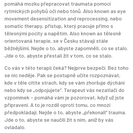
pomáhá mozku přepracovat traumata pomocí
rytmických pohybů očí nebo tónů
. Also known as
eye
movement desensitization and reprocessing
,
nebo
somatic therapy
,
přístup, který pracuje přímo s
tělesnými pocity a napětím
. Also known as
tělesně
orientovaná terapie
,
se v Česku stávají stále
běžnějšími. Nejde o to, abyste zapomněli, co se stalo.
Jde o to, abyste přestali žít v tom, co se stalo.
Co vás v této terapii čeká? Nejprve bezpečí. Bez toho
se nic neděje. Pak se postupně učíte rozpoznávat,
kde v těle cítíte strach, kdy se vám zhoršuje dýchání
nebo kdy se „odpojujete“. Terapeut vás nezatlačí do
vzpomínek – pomáhá vám je pozorovat, když už jste
připraveni. A to je rozdíl oproti tomu, co mnozí
předpokládají. Nejde o to, abyste „překonali“ trauma.
Jde o to, abyste se naučili žít s ním, aniž by vás
ovládalo.