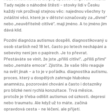
Tady nejde o náhodné štěstí – stovky lidí v Česku
každý rok prožívají stejnou věc: najednou všechny ty
zvláštní věci, které je v dětství označovaly za „divné“
nebo „neuvěřitelně citlivé“, mají jméno. A to jméno jim
dává klid.
Pozdní diagnóza
autismus dospělí
,
diagnostikovaný u
osob starších než 18 let, často po letech nechápání a
sebeviny
není jen o papírech. Je to převrat.
Přestáváte se vinit, že jste „příliš citliví“, „příliš přímí“
nebo „nemáte emoce“. Zjistíte, že vaše tělo reaguje
na svět jinak – a to je v pořádku.
diagnostika autismu
,
proces, který u dospělých zahrnuje hlubokou
anamnézu, pozorování chování a často i dotazníky
pro blízké
není rychlá konzultace. Trvá měsíce,
protože je třeba odlišit autismus od úzkosti, depresí
nebo traumatu. Ale když už to máte, začíná
opravdová cesta – ne léčení, ale přijetí.