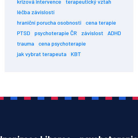
krizová intervence
terapeutický vztah
léčba závislostí
hraniční porucha osobnosti
cena terapie
PTSD
psychoterapie ČR
závislost
ADHD
trauma
cena psychoterapie
jak vybrat terapeuta
KBT