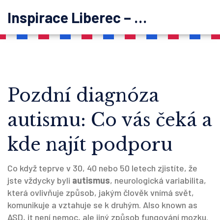
Inspirace Liberec – psychoterapie
Pozdní diagnóza
autismu: Co vás čeká a
kde najít podporu
Co když teprve v 30, 40 nebo 50 letech zjistíte, že
jste vždycky byli
autismus
,
neurologická variabilita,
která ovlivňuje způsob, jakým člověk vnímá svět,
komunikuje a vztahuje se k druhým
. Also known as
ASD
, it
není nemoc, ale jiný způsob fungování mozku
.