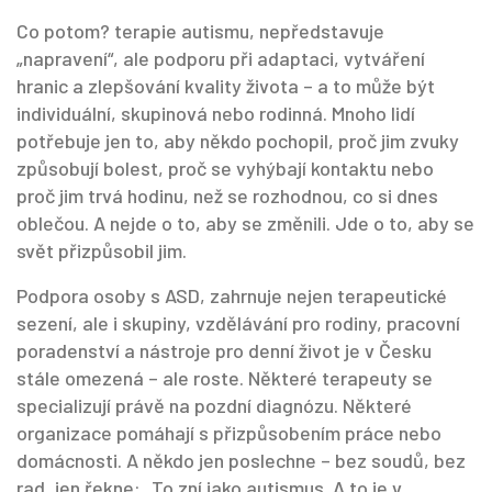
Co potom?
terapie autismu
,
nepředstavuje
„napravení“, ale podporu při adaptaci, vytváření
hranic a zlepšování kvality života
– a to může být
individuální, skupinová nebo rodinná. Mnoho lidí
potřebuje jen to, aby někdo pochopil, proč jim zvuky
způsobují bolest, proč se vyhýbají kontaktu nebo
proč jim trvá hodinu, než se rozhodnou, co si dnes
oblečou. A nejde o to, aby se změnili. Jde o to, aby se
svět přizpůsobil jim.
Podpora
osoby s ASD
,
zahrnuje nejen terapeutické
sezení, ale i skupiny, vzdělávání pro rodiny, pracovní
poradenství a nástroje pro denní život
je v Česku
stále omezená – ale roste. Některé terapeuty se
specializují právě na pozdní diagnózu. Některé
organizace pomáhají s přizpůsobením práce nebo
domácnosti. A někdo jen poslechne – bez soudů, bez
rad, jen řekne: „To zní jako autismus. A to je v