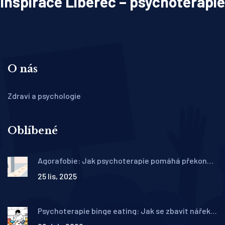
Inspirace Liberec – psychoterapie
O nás
Zdraví a psychologie
Oblíbené
Agorafobie: Jak psychoterapie pomáhá překonat
strach z otevřených prostor
25 lis, 2025
Psychoterapie binge eating: Jak se zbavit nářeků
a poretřít přejídání