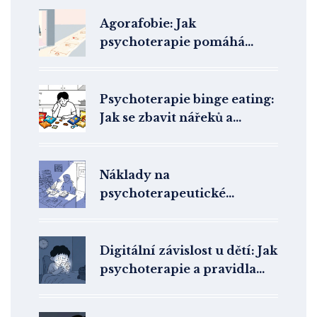
Agorafobie: Jak
psychoterapie pomáhá
překonat strach z
otevřených prostor
Psychoterapie binge eating:
Jak se zbavit nářeků a
poretřít přejídání
Náklady na
psychoterapeutické
vzdělání: Proč je investice
vysoká
Digitální závislost u dětí: Jak
psychoterapie a pravidla
pro obrazovky pomáhají