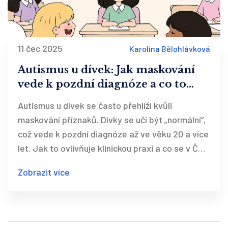
11 čec 2025
Karolína Bělohlávková
Autismus u dívek: Jak maskování
vede k pozdní diagnóze a co to
znamená pro klinickou praxi
Autismus u dívek se často přehlíží kvůli
maskování příznaků. Dívky se učí být „normální“,
což vede k pozdní diagnóze až ve věku 20 a více
let. Jak to ovlivňuje klinickou praxi a co se v ČR
mění?
Zobrazit více