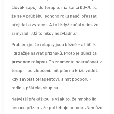
člověk zapojí do terapie, má šanci 60-70 %,
že se v průběhu jednoho roku naučí přestat
přejídat a zvracet. A to i když začal s tím, že
si myslel: „Už to nikdy nezvládnu.“
Problém je, že relapsy jsou běžné - až 50 %
lidí zažije návrat příznaků. Proto je důležitá
prevence relapsu
. To znamená: pokračovat v
terapii i po zlepšení, mít plán na krizi, vědět,
kdy zavolat terapeutovi, a mít podporu -
rodinu, přátele, skupinu.
Největší překážkou je však to, že mnoho lidí
nechce přiznat, že potřebuje pomoc. „Nemůžu