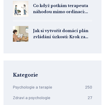
Co když potkám terapeuta
náhodou mimo ordinaci:
Jak se chovat a proč to
důležité je
Jak si vytvořit domácí plán
zvládání úzkosti: Krok za
krokem s nástroji terapie
Kategorie
Psychologie a terapie
250
Zdraví a psychologie
27