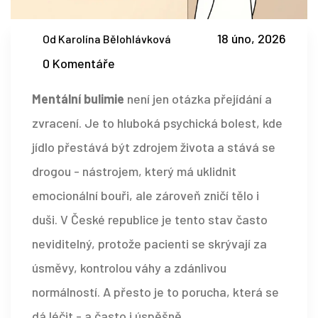
18 úno, 2026
Od Karolína Bělohlávková
0 Komentáře
Mentální bulimie
není jen otázka přejídání a
zvracení. Je to hluboká psychická bolest, kde
jídlo přestává být zdrojem života a stává se
drogou - nástrojem, který má uklidnit
emocionální bouři, ale zároveň zničí tělo i
duši. V České republice je tento stav často
neviditelný, protože pacienti se skrývají za
úsměvy, kontrolou váhy a zdánlivou
normálností. A přesto je to porucha, která se
dá léčit - a často i úspěšně.