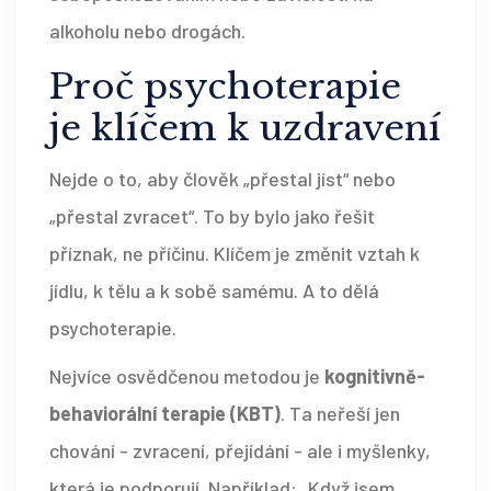
alkoholu nebo drogách.
Proč psychoterapie
je klíčem k uzdravení
Nejde o to, aby člověk „přestal jíst“ nebo
„přestal zvracet“. To by bylo jako řešit
příznak, ne příčinu. Klíčem je změnit vztah k
jídlu, k tělu a k sobě samému. A to dělá
psychoterapie.
Nejvíce osvědčenou metodou je
kognitivně-
behaviorální terapie (KBT)
. Ta neřeší jen
chování - zvracení, přejídání - ale i myšlenky,
která je podporují. Například: „Když jsem