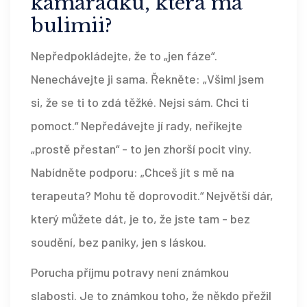
kamarádku, která má
bulimii?
Nepředpokládejte, že to „jen fáze“.
Nenechávejte ji sama. Řekněte: „Všiml jsem
si, že se ti to zdá těžké. Nejsi sám. Chci ti
pomoct.“ Nepředávejte jí rady, neříkejte
„prostě přestan“ - to jen zhorší pocit viny.
Nabídněte podporu: „Chceš jít s mě na
terapeuta? Mohu tě doprovodit.“ Největší dár,
který můžete dát, je to, že jste tam - bez
soudění, bez paniky, jen s láskou.
Porucha příjmu potravy není známkou
slabosti. Je to známkou toho, že někdo přežil