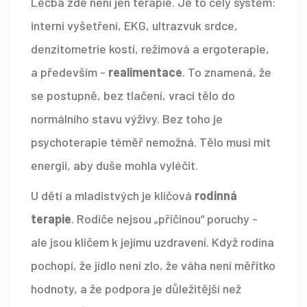
Léčba zde není jen terapie. Je to celý systém:
interní vyšetření, EKG, ultrazvuk srdce,
denzitometrie kostí, režimová a ergoterapie,
a především -
realimentace
. To znamená, že
se postupně, bez tlačení, vrací tělo do
normálního stavu výživy. Bez toho je
psychoterapie téměř nemožná. Tělo musí mít
energii, aby duše mohla vyléčit.
U dětí a mladistvých je klíčová
rodinná
terapie
. Rodiče nejsou „příčinou“ poruchy -
ale jsou klíčem k jejímu uzdravení. Když rodina
pochopí, že jídlo není zlo, že váha není měřítko
hodnoty, a že podpora je důležitější než