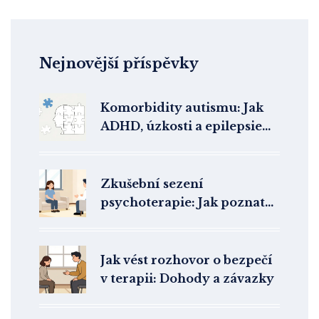
Nejnovější příspěvky
Komorbidity autismu: Jak
ADHD, úzkosti a epilepsie
ovlivňují život s PAS
Zkušební sezení
psychoterapie: Jak poznat
správného terapeuta a co z
něj odnést
Jak vést rozhovor o bezpečí
v terapii: Dohody a závazky