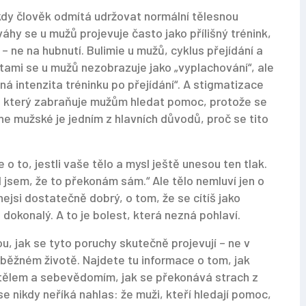
kdy člověk odmítá udržovat normální tělesnou
váhy
se u mužů projevuje často jako přílišný trénink,
 – ne na hubnutí.
Bulimie u mužů
,
cyklus přejídání a
etami
se u mužů nezobrazuje jako „vyplachování“, ale
ná intenzita tréninku po přejídání“. A
stigmatizace
k, který zabraňuje mužům hledat pomoc, protože se
 ne mužské
je jedním z hlavních důvodů, proč se tito
 o to, jestli vaše tělo a mysl ještě unesou ten tlak.
el jsem, že to překonám sám.“ Ale tělo nemluví jen o
nejsi dostatečně dobrý, o tom, že se cítíš jako
i dokonalý. A to je bolest, která nezná pohlaví.
u, jak se tyto poruchy skutečně projevují – ne v
 běžném životě. Najdete tu informace o tom, jak
 s tělem a sebevědomím, jak se překonává strach z
e nikdy neříká nahlas: že muži, kteří hledají pomoc,