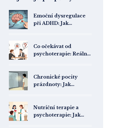
Emoční dysregulace
při ADHD: Jak
psychoterapie
pomáhá řídit pocity
Co očekávat od
psychoterapie: Reálné
cíle, proces a co vás
čeká na začátku
Chronické pocity
prázdnoty: Jak
existenciální
psychoterapie
pomáhá při hraniční
Nutriční terapie a
poruše osobnosti
psychoterapie: Jak
multidisciplinární