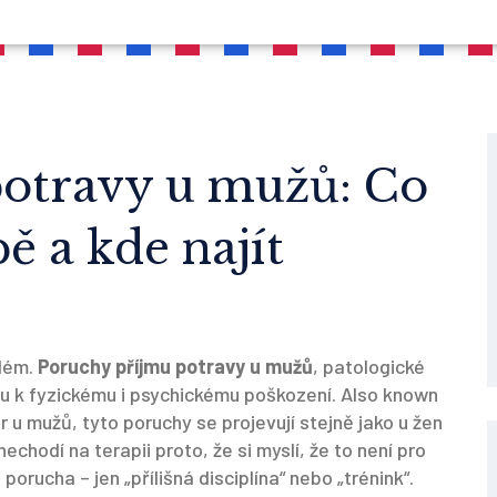
potravy u mužů: Co
ě a kde najít
blém.
Poruchy příjmu potravy u mužů
,
patologické
dou k fyzickému i psychickému poškození
. Also known
er u mužů
, tyto poruchy se projevují stejně jako u žen
nechodí na terapii proto, že si myslí, že to není pro
porucha – jen „přílišná disciplína“ nebo „trénink“.