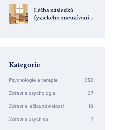
přístup pomáhá při
poruchách příjmu
Léčba následků
potravy
fyzického zneužívání:
Jak funguje
psychoterapie v ČR
Kategorie
Psychologie a terapie
252
Zdraví a psychologie
27
Zdraví a léčba závislostí
18
Zdraví a psychika
7