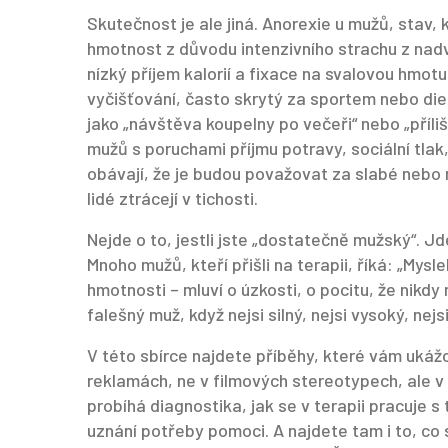
Skutečnost je ale jiná.
Anorexie u mužů
,
stav, 
hmotnost z důvodu intenzivního strachu z nad
nízký příjem kalorií a fixace na svalovou hmotu
vyčišťování, často skrytý za sportem nebo di
jako „návštěva koupelny po večeři“ nebo „příliš
mužů s poruchami příjmu potravy
,
sociální tla
obávají, že je budou považovat za slabé nebo
lidé ztrácejí v tichosti.
Nejde o to, jestli jste „dostatečně mužský“. Jde
Mnoho mužů, kteří přišli na terapii, říká: „Mysl
hmotnosti – mluví o úzkosti, o pocitu, že nikdy 
falešný muž, když nejsi silný, nejsi vysoký, nejs
V této sbírce najdete příběhy, které vám ukážo
reklamách, ne v filmových stereotypech, ale v
probíhá diagnostika, jak se v terapii pracuje
uznání potřeby pomoci. A najdete tam i to, co s