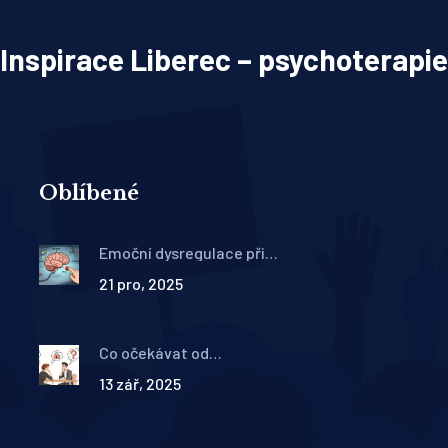
Inspirace Liberec – psychoterapie
Oblíbené
Emoční dysregulace při
ADHD: Jak psychoterapie
21 pro, 2025
pomáhá řídit pocity
Co očekávat od
psychoterapie: Reálné cíle,
13 zář, 2025
proces a co vás čeká na
začátku