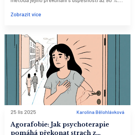
metoda jejího překonání s úspěšností až 90 %.
Zjistěte, jak funguje léčba a proč je lepší než
Zobrazit více
léky.
25 lis 2025
Karolína Bělohlávková
Agorafobie: Jak psychoterapie
pomáhá překonat strach z