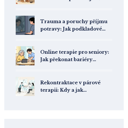
s PAS v ČR?
Trauma a poruchy příjmu
potravy: Jak podkladové
faktory ovlivňují terapii
Online terapie pro seniory:
Jak překonat bariéry
technologií a najít pomoc
Rekontraktace v párové
terapii: Kdy a jak
přenastavit cíle a formát