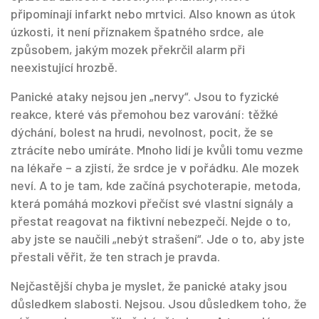
připomínají infarkt nebo mrtvici
. Also known as
útok
úzkosti
, it
není příznakem špatného srdce, ale
způsobem, jakým mozek překrčil alarm při
neexistující hrozbě
.
Panické ataky nejsou jen „nervy“. Jsou to fyzické
reakce, které vás přemohou bez varování: těžké
dýchání, bolest na hrudi, nevolnost, pocit, že se
ztrácíte nebo umíráte. Mnoho lidí je kvůli tomu vezme
na lékaře – a zjistí, že srdce je v pořádku. Ale mozek
neví. A to je tam, kde začíná
psychoterapie
,
metoda,
která pomáhá mozkovi přečíst své vlastní signály a
přestat reagovat na fiktivní nebezpečí
. Nejde o to,
aby jste se naučili „nebýt strašení“. Jde o to, aby jste
přestali věřit, že ten strach je pravda.
Nejčastější chyba je myslet, že panické ataky jsou
důsledkem slabosti. Nejsou. Jsou důsledkem toho, že