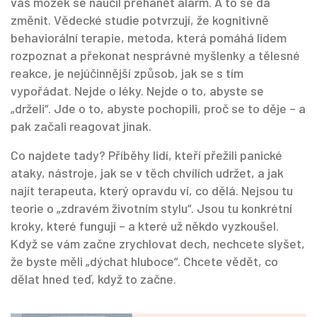
váš mozek se naučil přehánět alarm. A to se dá
změnit. Vědecké studie potvrzují, že
kognitivně
behaviorální terapie
,
metoda, která pomáhá lidem
rozpoznat a překonat nesprávné myšlenky a tělesné
reakce
, je nejúčinnější způsob, jak se s tím
vypořádat. Nejde o léky. Nejde o to, abyste se
„drželi“. Jde o to, abyste pochopili, proč se to děje – a
pak začali reagovat jinak.
Co najdete tady? Příběhy lidí, kteří přežili panické
ataky, nástroje, jak se v těch chvílích udržet, a jak
najít terapeuta, který opravdu ví, co dělá. Nejsou tu
teorie o „zdravém životním stylu“. Jsou tu konkrétní
kroky, které fungují – a které už někdo vyzkoušel.
Když se vám začne zrychlovat dech, nechcete slyšet,
že byste měli „dýchat hluboce“. Chcete vědět, co
dělat hned teď, když to začne.