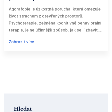
otevřených prostor
Agorafobie je úzkostná porucha, která omezuje
život strachem z otevřených prostorů.
Psychoterapie, zejména kognitivně behaviorální
terapie, je nejúčinnější způsob, jak se jí zbavit.
Zjistěte, jak funguje léčba a proč je důležité
Zobrazit více
začít včas.
Hledat