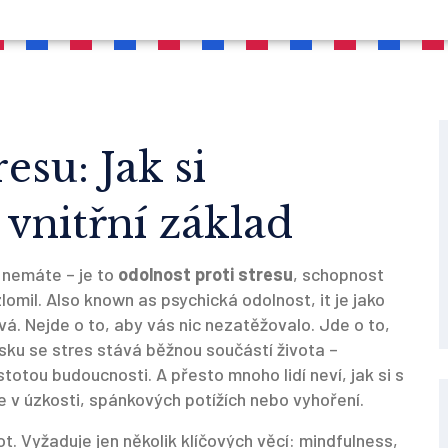
esu: Jak si
vnitřní základ
 nemáte – je to
odolnost proti stresu
,
schopnost
zlomil
. Also known as
psychická odolnost
, it je jako
vá.
Nejde o to, aby vás nic nezatěžovalo. Jde o to,
sku se stres stává běžnou součástí života –
totou budoucnosti. A přesto mnoho lidí neví, jak si s
e v úzkosti, spánkových potížích nebo vyhoření.
t. Vyžaduje jen několik klíčových věcí:
mindfulness
,