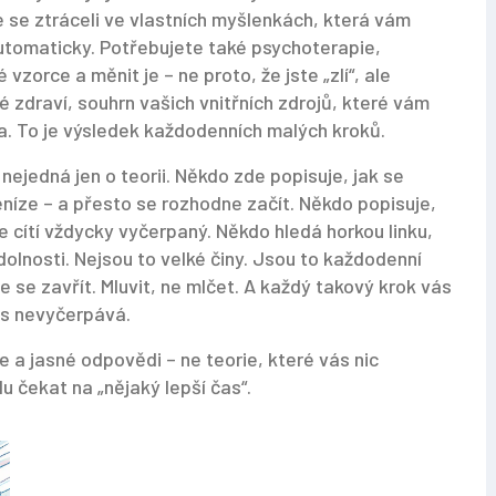
 se ztráceli ve vlastních myšlenkách
, která vám
utomaticky. Potřebujete také
psychoterapie
,
 vzorce a měnit je
– ne proto, že jste „zlí“, ale
é zdraví
,
souhrn vašich vnitřních zdrojů, které vám
a. To je výsledek každodenních malých kroků.
 nejedná jen o teorii. Někdo zde popisuje, jak se
níze – a přesto se rozhodne začít. Někdo popisuje,
 cítí vždycky vyčerpaný. Někdo hledá horkou linku,
dolnosti. Nejsou to velké činy. Jsou to každodenní
 se zavřít. Mluvit, ne mlčet. A každý takový krok vás
vás nevyčerpává.
e a jasné odpovědi – ne teorie, které vás nic
u čekat na „nějaký lepší čas“.