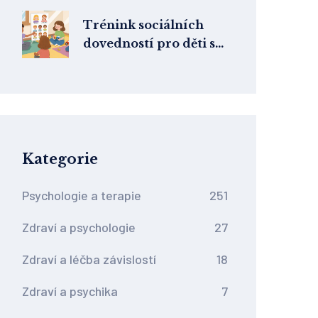
sny
Trénink sociálních
dovedností pro děti s
autismem: Jak fungují
skupinové programy a
co skutečně pomáhá
Kategorie
Psychologie a terapie
251
Zdraví a psychologie
27
Zdraví a léčba závislostí
18
Zdraví a psychika
7