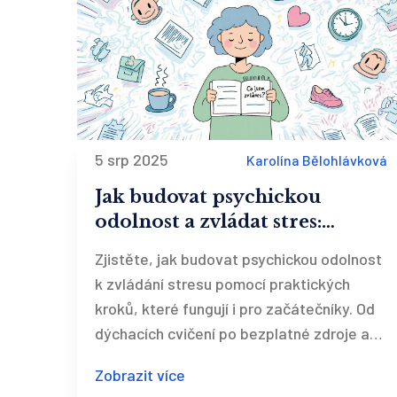
5 srp 2025
Karolína Bělohlávková
Jak budovat psychickou
odolnost a zvládat stres:
praktické kroky pro každý
Zjistěte, jak budovat psychickou odolnost
den
k zvládání stresu pomocí praktických
kroků, které fungují i pro začátečníky. Od
dýchacích cvičení po bezplatné zdroje a
nové kurzy v ČR.
Zobrazit více