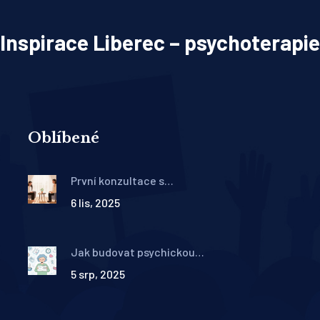
Inspirace Liberec – psychoterapie
Oblíbené
První konzultace s
terapeutem: Na co se
6 lis, 2025
připravit a co očekávat
Jak budovat psychickou
odolnost a zvládat stres:
5 srp, 2025
praktické kroky pro každý
den