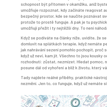
schopnost být přítomen v okamžiku, aniž byste
umožňuje rozpoznat, kdy začínáte reagovat a
bezpečný prostor, kde se naučíte poznávat své
protože to prostě funguje. A pak je tu
psychick
umožňují přežít i ty nejtěžší dny
. To není náhod
Když se podíváte na články níže, uvidíte, že se
domluvit na splátkách terapie, když nemáte pe
jak nahrávání sezení pomohlo pochopit, proč se
když už neví, kam jít. Všechno to jsou kousky o
rozhodnutí: zůstat, nezmizet. Hledat pomoc, ne
posune dál od vyhoření a blíž k životu, který 
Tady najdete reálné příběhy, praktické nástroj
nezmění. Jen to, co funguje, když už nemáte síl