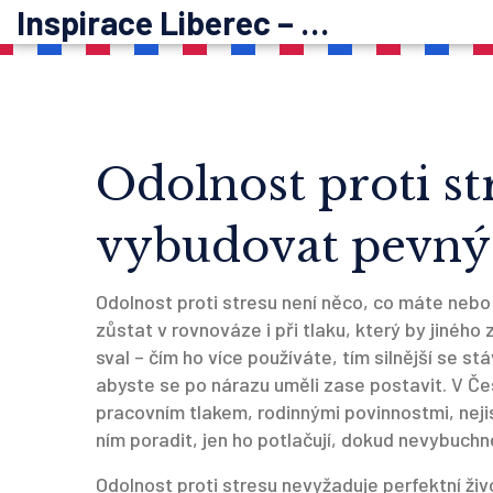
Inspirace Liberec – psychoterapie
Odolnost proti str
vybudovat pevný 
Odolnost proti stresu není něco, co máte nebo
zůstat v rovnováze i při tlaku, který by jiného 
sval – čím ho více používáte, tím silnější se stá
abyste se po nárazu uměli zase postavit. V Če
pracovním tlakem, rodinnými povinnostmi, nejis
ním poradit, jen ho potlačují, dokud nevybuchn
Odolnost proti stresu nevyžaduje perfektní živo