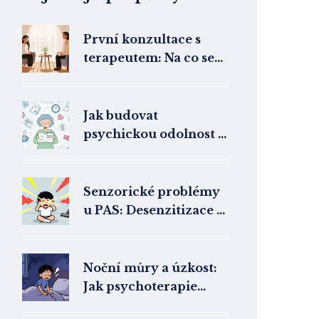
První konzultace s
terapeutem: Na co se
připravit a co očekávat
Jak budovat
psychickou odolnost a
zvládat stres:
praktické kroky pro
každý den
Senzorické problémy
u PAS: Desenzitizace a
adaptace v terapii
Noční můry a úzkost:
Jak psychoterapie
pomáhá se spánkem a