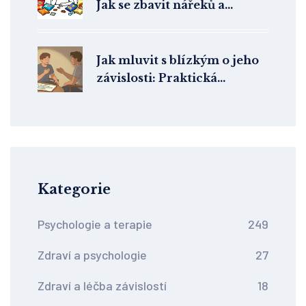
Jak se zbavit nářeků a
poretřít přejídání
Jak mluvit s blízkým o jeho
závislosti: Praktická
komunikační příručka z
terapie
Kategorie
Psychologie a terapie
249
Zdraví a psychologie
27
Zdraví a léčba závislostí
18