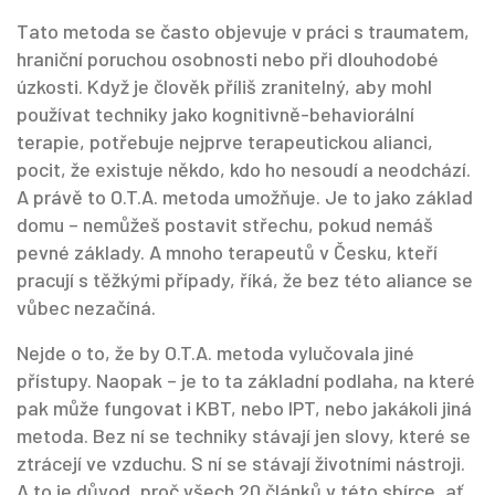
Tato metoda se často objevuje v práci s traumatem,
hraniční poruchou osobnosti nebo při dlouhodobé
úzkosti. Když je člověk příliš zranitelný, aby mohl
používat techniky jako kognitivně-behaviorální
terapie, potřebuje nejprve
terapeutickou alianci
,
pocit, že existuje někdo, kdo ho nesoudí a neodchází
.
A právě to O.T.A. metoda umožňuje. Je to jako základ
domu – nemůžeš postavit střechu, pokud nemáš
pevné základy. A mnoho terapeutů v Česku, kteří
pracují s těžkými případy, říká, že bez této aliance se
vůbec nezačíná.
Nejde o to, že by O.T.A. metoda vylučovala jiné
přístupy. Naopak – je to ta základní podlaha, na které
pak může fungovat i KBT, nebo IPT, nebo jakákoli jiná
metoda. Bez ní se techniky stávají jen slovy, které se
ztrácejí ve vzduchu. S ní se stávají životními nástroji.
A to je důvod, proč všech 20 článků v této sbírce, ať