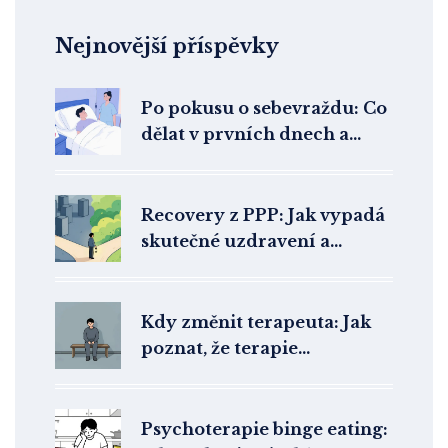
Nejnovější příspěvky
Po pokusu o sebevraždu: Co
dělat v prvních dnech a
týdnech
Recovery z PPP: Jak vypadá
skutečné uzdravení a
stabilizace po terapii
Kdy změnit terapeuta: Jak
poznat, že terapie
nefunguje a co dělat dál
Psychoterapie binge eating: