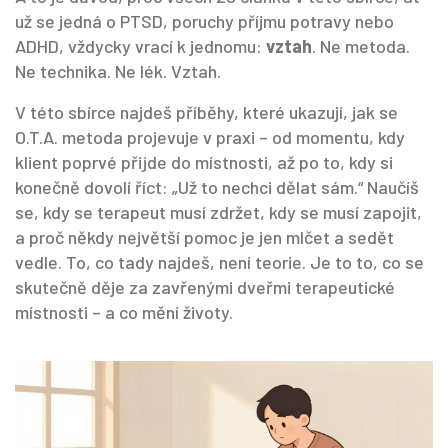
už se jedná o PTSD, poruchy příjmu potravy nebo
ADHD, vždycky vrací k jednomu:
vztah
. Ne metoda.
Ne technika. Ne lék. Vztah.
V této sbírce najdeš příběhy, které ukazují, jak se
O.T.A. metoda projevuje v praxi – od momentu, kdy
klient poprvé přijde do místnosti, až po to, kdy si
konečně dovolí říct: „Už to nechci dělat sám.“ Naučíš
se, kdy se terapeut musí zdržet, kdy se musí zapojit,
a proč někdy největší pomoc je jen mlčet a sedět
vedle. To, co tady najdeš, není teorie. Je to to, co se
skutečně děje za zavřenými dveřmi terapeutické
místnosti – a co mění životy.