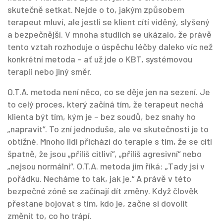
skutečně setkat
.
Nejde o to, jakým způsobem
terapeut mluví, ale jestli se klient cítí viděný, slyšený
a bezpečnější. V mnoha studiích se ukázalo, že právě
tento vztah rozhoduje o úspěchu léčby daleko víc než
konkrétní metoda – ať už jde o KBT, systémovou
terapii nebo jiný směr.
O.T.A. metoda není něco, co se děje jen na sezení. Je
to celý proces, který začíná tím, že terapeut nechá
klienta být tím, kým je – bez soudů, bez snahy ho
„napravit“. To zní jednoduše, ale ve skutečnosti je to
obtížné. Mnoho lidí přichází do terapie s tím, že se cítí
špatně, že jsou „příliš citliví“, „příliš agresivní“ nebo
„nejsou normální“. O.T.A. metoda jim říká: „Tady jsi v
pořádku. Necháme to tak, jak je.“ A právě v této
bezpečné zóně se začínají dít změny. Když člověk
přestane bojovat s tím, kdo je, začne si dovolit
změnit to, co ho trápí.