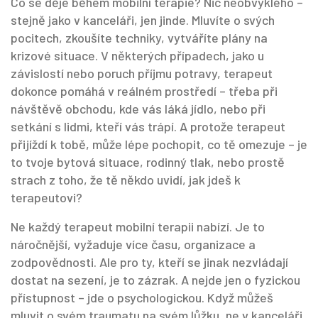
Co se děje během mobilní terapie? Nic neobvyklého –
stejně jako v kanceláři, jen jinde. Mluvíte o svých
pocitech, zkoušíte techniky, vytváříte plány na
krizové situace. V některých případech, jako u
závislostí nebo poruch příjmu potravy, terapeut
dokonce pomáhá v reálném prostředí – třeba při
návštěvě obchodu, kde vás láká jídlo, nebo při
setkání s lidmi, kteří vás trápí. A protože terapeut
přijíždí k tobě, může lépe pochopit, co tě omezuje – je
to tvoje bytová situace, rodinný tlak, nebo prostě
strach z toho, že tě někdo uvidí, jak jdeš k
terapeutovi?
Ne každý terapeut mobilní terapii nabízí. Je to
náročnější, vyžaduje více času, organizace a
zodpovědnosti. Ale pro ty, kteří se jinak nezvládají
dostat na sezení, je to zázrak. A nejde jen o fyzickou
přístupnost – jde o psychologickou. Když můžeš
mluvit o svém traumatu na svém lůžku, ne v kanceláři