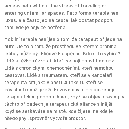
access help without the stress of traveling or
entering unfamiliar spaces.
Tato forma terapie není
luxus, ale často jediná cesta, jak dostat podporu
tam, kde je nejvíce potřeba.
Mobilní terapie není jen o tom, že terapeut přijede na
auto. Je to o tom, že prostředí, ve kterém probíhá
léčba, může být klíčové k úspěchu. Kdo si to vybírá?
Lidé s těžkou úzkostí, kteří se bojí opustit domov.
Lidé s chronickými onemocněními, kteří nemohou
cestovat. Lidé s traumatem, kteří se v kanceláři
terapeuta cítí jako v pasti. A také ti, kteří se
závislostí snaží přežít krizové chvíle – a potřebují
terapeutickou podporu hned, když se objeví craving. V
těchto případech je terapeutická aliance silnější,
když se setkáváte na místě, kde žijete, ne kde je
někdo jiný „správně“ vytvořil prostor.