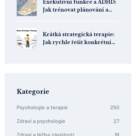
Exekutivní funkce a ADHD:
Jak trénovat plánování a
organizaci
Krátká strategická terapie:
Jak rychle řešit konkrétní
psychické problémy
Kategorie
Psychologie a terapie
250
Zdraví a psychologie
27
Zdraví a léčba závislostí
18