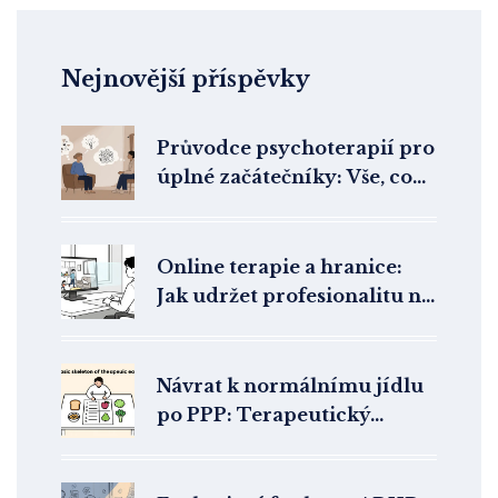
Nejnovější příspěvky
Průvodce psychoterapií pro
úplné začátečníky: Vše, co
potřebujete vědět o terapii
Online terapie a hranice:
Jak udržet profesionalitu na
dálku
Návrat k normálnímu jídlu
po PPP: Terapeutický
jídelní plán krok za krokem