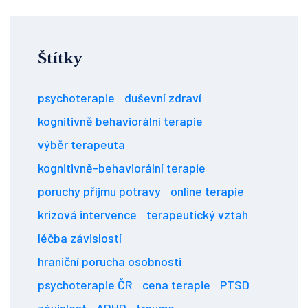
Štítky
psychoterapie
duševní zdraví
kognitivně behaviorální terapie
výběr terapeuta
kognitivně-behaviorální terapie
poruchy příjmu potravy
online terapie
krizová intervence
terapeutický vztah
léčba závislostí
hraniční porucha osobnosti
psychoterapie ČR
cena terapie
PTSD
závislost
ADHD
trauma