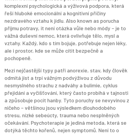
komplexní psychologická a výživová podpora, která
řeší hluboké emocionální a kognitivní příčiny
nezdravého vztahu k jídlu
. Also known as
porucha
příjmu potravy
, it
není otázka vůle nebo módy – je to
vážná duševní nemoc, která ovlivňuje tělo, mysl a
vztahy
.
Každý, kdo s tím bojuje, potřebuje nejen léky,
ale i prostor, kde se může cítit bezpečně a
pochopeně.
Mezi nejčastější typy patří
anorexie
,
stav, kdy člověk
odmítá jíst a trpí vážným podvýživou z důvodu
nesmyslného strachu z nadváhy
a
bulimie
,
cyklus
přejídání a vyčišťování, který často probíhá v tajnosti
a způsobuje pocit hanby
. Tyto poruchy se nevyvinou z
ničeho – většinou jsou výsledkem dlouhodobého
stresu, nízké sebeúcty, trauma nebo nesplněných
očekávání. Psychoterapie je jediná metoda, která se
dotýká těchto kořenů, nejen symptomů. Není to o