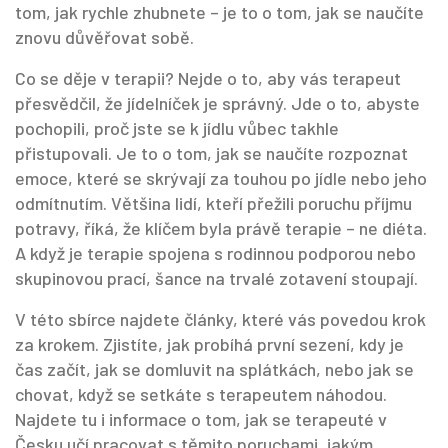
tom, jak rychle zhubnete – je to o tom, jak se naučíte
znovu důvěřovat sobě.
Co se děje v terapii? Nejde o to, aby vás terapeut
přesvědčil, že jídelníček je správný. Jde o to, abyste
pochopili, proč jste se k jídlu vůbec takhle
přistupovali. Je to o tom, jak se naučíte rozpoznat
emoce, které se skrývají za touhou po jídle nebo jeho
odmítnutím. Většina lidí, kteří přežili poruchu příjmu
potravy, říká, že klíčem byla právě terapie – ne diéta.
A když je terapie spojena s rodinnou podporou nebo
skupinovou prací, šance na trvalé zotavení stoupají.
V této sbírce najdete články, které vás povedou krok
za krokem. Zjistíte, jak probíhá první sezení, kdy je
čas začít, jak se domluvit na splátkách, nebo jak se
chovat, když se setkáte s terapeutem náhodou.
Najdete tu i informace o tom, jak se terapeuté v
Česku učí pracovat s těmito poruchami, jakým