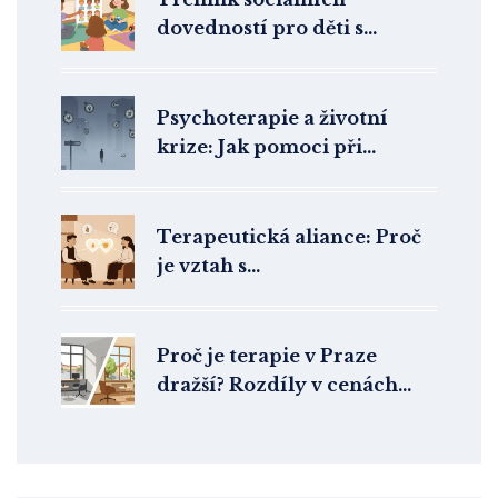
dovedností pro děti s
autismem: Jak fungují
skupinové programy a co
skutečně pomáhá
Psychoterapie a životní
krize: Jak pomoci při
rozchodu, ztrátě a vyhoření
Terapeutická aliance: Proč
je vztah s
psychoterapeutem klíčový
pro úspěch léčby
Proč je terapie v Praze
dražší? Rozdíly v cenách
mezi hlavním městem a
regiony