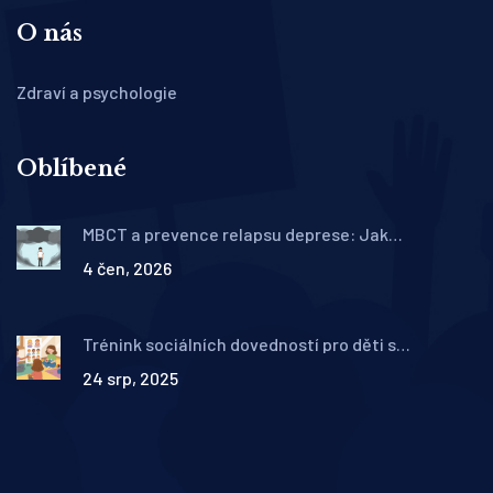
O nás
Zdraví a psychologie
Oblíbené
MBCT a prevence relapsu deprese: Jak
mindfulness zastaví návrat úzkosti
4 čen, 2026
Trénink sociálních dovedností pro děti s
autismem: Jak fungují skupinové programy a co
24 srp, 2025
skutečně pomáhá