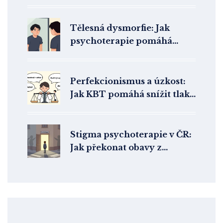
bezpečné kotvy a vnitřní
zdroje pro terapii trauma
Tělesná dysmorfie: Jak
psychoterapie pomáhá
překonat zkreslené vnímání
těla
Perfekcionismus a úzkost:
Jak KBT pomáhá snížit tlak
na výkon
Stigma psychoterapie v ČR:
Jak překonat obavy z
vyhledání pomoci