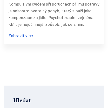
psychoterapie pomáhá překonat
Kompulzivní cvičení při poruchách příjmu potravy
nekontrolovatelný pohyb
je nekontrolovatelný pohyb, který slouží jako
kompenzace za jídlo. Psychoterapie, zejména
KBT, je nejúčinnější způsob, jak se s ním
vypořádat. Zjistěte, jak funguje léčba a proč ji
Zobrazit více
nejde zvládnout sama.
Hledat