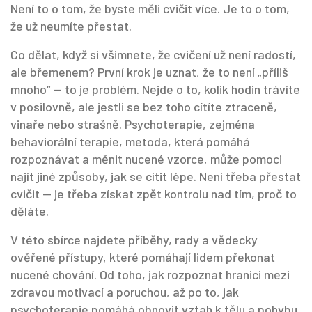
Není to o tom, že byste měli cvičit více. Je to o tom,
že už neumíte přestat.
Co dělat, když si všimnete, že cvičení už není radostí,
ale břemenem? První krok je uznat, že to není „příliš
mnoho“ — to je problém. Nejde o to, kolik hodin trávíte
v posilovně, ale jestli se bez toho cítíte ztraceně,
vinaře nebo strašně. Psychoterapie, zejména
behaviorální terapie
,
metoda, která pomáhá
rozpoznávat a měnit nucené vzorce
, může pomoci
najít jiné způsoby, jak se cítit lépe. Není třeba přestat
cvičit — je třeba získat zpět kontrolu nad tím, proč to
děláte.
V této sbírce najdete příběhy, rady a vědecky
ověřené přístupy, které pomáhají lidem překonat
nucené chování. Od toho, jak rozpoznat hranici mezi
zdravou motivací a poruchou, až po to, jak
psychoterapie pomáhá obnovit vztah k tělu a pohybu.