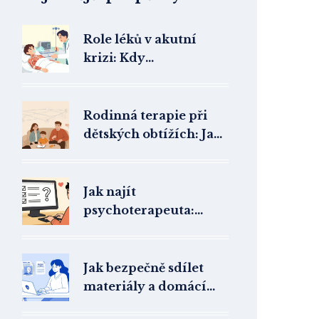
Role léků v akutní
krizi: Kdy
farmakoterapie
zachrání život
Rodinná terapie při
dětských obtížích: Jak
zapojit celou rodinu
do léčby
Jak najít
psychoterapeuta:
Reference a recenze
pro výběr vhodného
terapeuta v ČR 2026
Jak bezpečně sdílet
materiály a domácí
úkoly v online terapii: