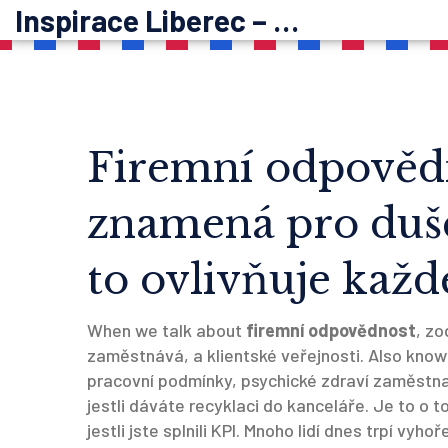
Inspirace Liberec – psychoterapie
Firemní odpovědn
znamená pro duše
to ovlivňuje kaž
When we talk about
firemní odpovědnost
,
zo
zaměstnává, a klientské veřejnosti
. Also kno
pracovní podmínky, psychické zdraví zaměstna
jestli dáváte recyklaci do kanceláře. Je to o t
jestli jste splnili KPI. Mnoho lidí dnes trpí vyho