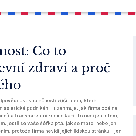
ost: Co to
vní zdraví a proč
dého
dpovědnost společnosti vůči lidem, které
wn as
etická podnikání
, it
zahrnuje, jak firma dbá na
nců a transparentní komunikaci
.
To není jen o tom,
om, jestli se vaše šéfka ptá, jak se máte, nebo jen
řením, protože firma nevidí jejich lidskou stránku – jen