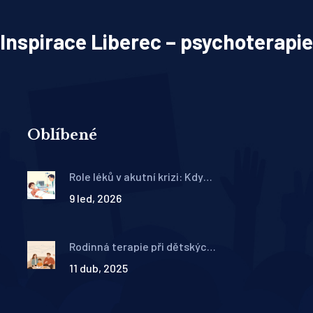
Inspirace Liberec – psychoterapie
Oblíbené
Role léků v akutní krizi: Kdy
farmakoterapie zachrání
9 led, 2026
život
Rodinná terapie při dětských
obtížích: Jak zapojit celou
11 dub, 2025
rodinu do léčby