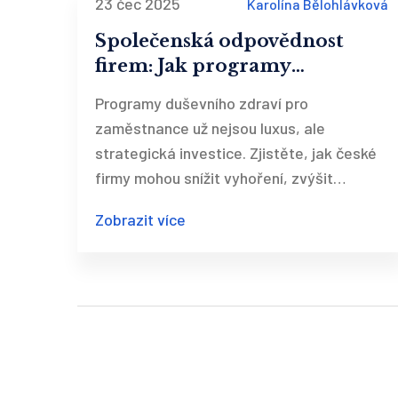
23 čec 2025
Karolína Bělohlávková
Společenská odpovědnost
firem: Jak programy
duševního zdraví zvyšují
Programy duševního zdraví pro
produktivitu a loajalitu
zaměstnance už nejsou luxus, ale
zaměstnanců
strategická investice. Zjistěte, jak české
firmy mohou snížit vyhoření, zvýšit
produktivitu a přilákat kvalifikované
Zobrazit více
pracovníky pomocí praktických kroků a
nových daňových výhod.