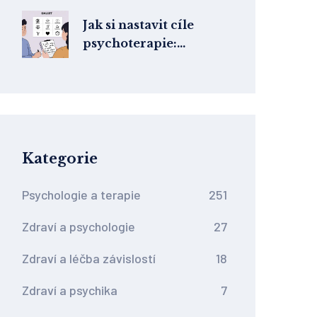
Praktický průvodce
pro terapeuty
Jak si nastavit cíle
psychoterapie:
SMART cíle a
realistická očekávání
Kategorie
Psychologie a terapie
251
Zdraví a psychologie
27
Zdraví a léčba závislostí
18
Zdraví a psychika
7