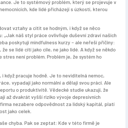
ance. Je to systémový problém, který se projevuje v
nemocnicích, kde lidé přicházejí s úzkostí, kterou
ovat vztahy a cítit se hodným, i když se něco
: „Jak náš styl práce ovlivňuje duševní zdraví našich
řeba poskytují mindfulness kurzy – ale neřeší příčiny:
 že se lidé cítí jako cíle, ne jako lidé. A když se někdo
le stres není problém. Problém je, že systém ho
, i když pracuje hodně
.
Je to neviditelná nemoc,
áce, vypadají jako normální a dělají svou práci. Ale
reportu o produktivitě. Vědecké studie ukazují, že
mají až dvakrát vyšší riziko vývoje depresivních
ž firma nezabere odpovědnost za lidský kapitál, platí
ost jako celek.
aše chyba. Pak se zeptat: Kde v této firmě je