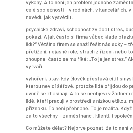
výkony. A to není jen problém jednoho zaměstn
celé společnosti – v rodinách, v kancelářích, v 
nevědí, jak vysvětlit.
psychické zdraví
,
schopnost zvládat stres, bud
pokazí
.
A jak často si firma vůbec klade otázku
lidí?“ Většina firem se snaží řešit následky – t
přetížení, nejasné role, strach z řízení, nebo to,
zhoupne, často se mu říká: „To je jen stres.“ A
vytváří.
vyhoření
,
stav, kdy člověk přestává cítit smysl
kterou nevidí šéfové, protože lidé přijdou do pr
uvnitř se zhasínají. A to se neobjeví v žádném 
lidé, kteří pracují v prostředí s nízkou etikou, 
příznaků. To není přehnané. To je realita. Kdy
za to všechny – zaměstnanci, klienti, i společn
Co můžete dělat? Nejprve poznat, že to není v