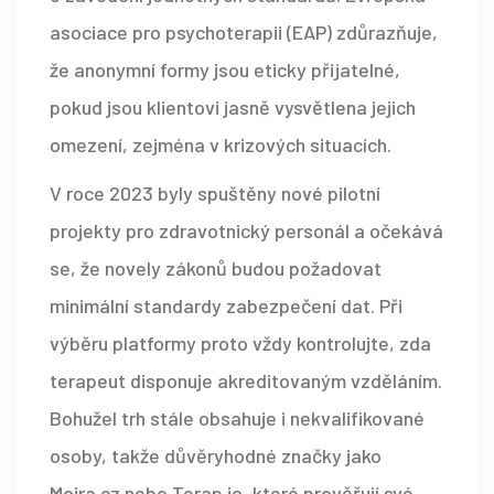
asociace pro psychoterapii (EAP) zdůrazňuje,
že anonymní formy jsou eticky přijatelné,
pokud jsou klientovi jasně vysvětlena jejich
omezení, zejména v krizových situacích.
V roce 2023 byly spuštěny nové pilotní
projekty pro zdravotnický personál a očekává
se, že novely zákonů budou požadovat
minimální standardy zabezpečení dat. Při
výběru platformy proto vždy kontrolujte, zda
terapeut disponuje akreditovaným vzděláním.
Bohužel trh stále obsahuje i nekvalifikované
osoby, takže důvěryhodné značky jako
Mojra.cz nebo Terap.io, které prověřují své