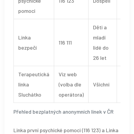
psychické
116 123
Dospělí
24/7
pomoci
Děti a
Linka
mladí
116 111
24/7
bezpečí
lidé do
26 let
Terapeutická
Viz web
Limi
linka
(volba dle
Všichni
volán
Sluchátko
operátora)
zdar
Přehled bezplatných anonymních linek v ČR
Linka první psychické pomoci (116 123) a Linka