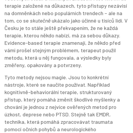
terapie založené na důkazech
, tyto přístupy nezávisí
na domněnkách nebo populárních trendech – ale na
tom, co se
skutečně
ukázalo jako účinné u tisíců lidí.
V
Česku je to stále ještě překvapením, že ne každá
terapie, kterou někdo nabízí, má za sebou důkazy.
Evidence-based terapie znamenají, že někdo před
vámi prošel stejným problémem, terapeut použil
metodu, která u něj fungovala, a výsledky byly
změřeny, opakovány a potvrzeny.
Tyto metody nejsou magie. Jsou to konkrétní
nástroje, které se naučíte používat. Například
kognitivně-behaviorální terapie
,
strukturovaný
přístup, který pomáhá změnit škodlivé myšlenky a
chování
je jednou z nejvíce ověřených metod pro
úzkost, deprese nebo PTSD. Stejně tak
EMDR
,
technika, která pomáhá zpracovávat traumata
pomocí očních pohybů a neurologického