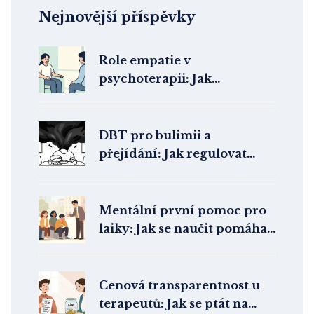
Nejnovější příspěvky
Role empatie v
psychoterapii: Jak
terapeutické porozumění
podporuje změnu
DBT pro bulimii a
přejídání: Jak regulovat
emoce a zastavit záchvaty
Mentální první pomoc pro
laiky: Jak se naučit pomáhat
v psychické krizi v ČR
Cenová transparentnost u
terapeutů: Jak se ptát na