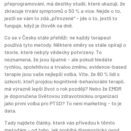
přeprogramování
, má desítky studií, které ukazují, že
zkracuje trvání symptomů o 50 % a více. Nejde o to,
jestli se vám to zdá „přirozené“ – jde o to, jestli to
funguje, když je člověk na dně.
Co se v Česku stále přehlíží: ne každý terapeut
používá tyto metody. Některé směry se stále opírají o
teorie, které nebyly vědecky potvrzeny. To
neznamená, že jsou špatné – ale pokud hledáte
rychlou, spolehlivou a trvalou změnu, evidence-based
terapie jsou vaše nejlepší volba. Víte, že 80 % lidí s
úzkostí, kteří projdou kognitivně-behaviorální terapií,
má výrazně lepší život o rok později? Nebo že EMDR
je doporučena Světovou zdravotnickou organizací
jako první volba pro PTSD? To není marketing – to je
data.
Tady najdete články, které vás přivedou k těmto
metodám – od toho, jak probíhá diagnostický úvod,