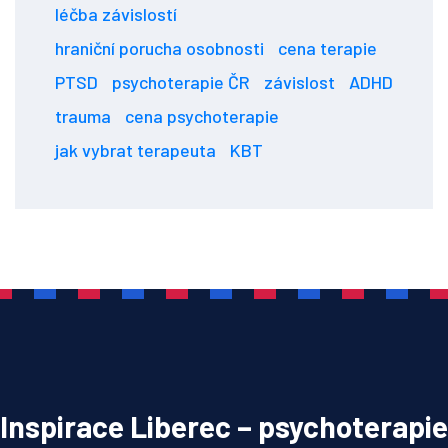
léčba závislostí
hraniční porucha osobnosti
cena terapie
PTSD
psychoterapie ČR
závislost
ADHD
trauma
cena psychoterapie
jak vybrat terapeuta
KBT
Inspirace Liberec – psychoterapie