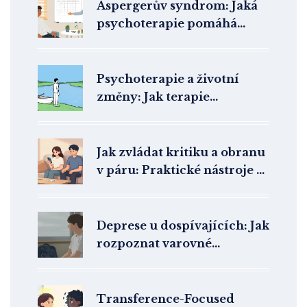
Aspergerův syndrom: Jaká
psychoterapie pomáhá
lidem s high-functioning
autismem?
Psychoterapie a životní
změny: Jak terapie
podporuje adaptaci a
resilienci
Jak zvládat kritiku a obranu
v páru: Praktické nástroje z
Gottmanovy metody
Deprese u dospívajících: Jak
rozpoznat varovné
příznaky a kde hledat
pomoc
Transference-Focused