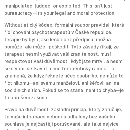
manipulated, judged, or exploited.
This isn’t just
bureaucracy—it’s your legal and moral protection.
Without
etický kódex
,
formální soubor pravidel, které
řídí chování psychoterapeutů v České republice
,
terapie by byla jako léčba bez předpisu: možná
pomůže, ale může i poškodit. Tyto zásady říkají, že
terapeut nesmí využívat vaši zranitelnost, musí
respektovat vaši důvěrnost i když jste mrtví, a nesmí
se s vámi setkávat mimo terapeutický rámec. To
znamená, že když řeknete něco osobního, nemůže to
říct nikomu—ani svému manželovi, ani šéfovi, ani na
sociálních sítích. Pokud se to stane, není to chyba—je
to porušení zákona.
Právo na
důvěrnost
,
základní princip, který zaručuje,
že vaše informace nebudou odhaleny bez vašeho
souhlasu
je nejčastěji porušované, ale také nejvíce