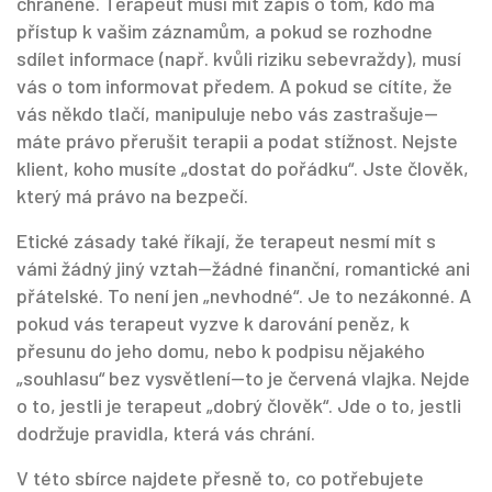
chráněné. Terapeut musí mít zápis o tom, kdo má
přístup k vašim záznamům, a pokud se rozhodne
sdílet informace (např. kvůli riziku sebevraždy), musí
vás o tom informovat předem. A pokud se cítíte, že
vás někdo tlačí, manipuluje nebo vás zastrašuje—
máte právo přerušit terapii a podat stížnost. Nejste
klient, koho musíte „dostat do pořádku“. Jste člověk,
který má právo na bezpečí.
Etické zásady také říkají, že terapeut nesmí mít s
vámi žádný jiný vztah—žádné finanční, romantické ani
přátelské. To není jen „nevhodné“. Je to nezákonné. A
pokud vás terapeut vyzve k darování peněz, k
přesunu do jeho domu, nebo k podpisu nějakého
„souhlasu“ bez vysvětlení—to je červená vlajka. Nejde
o to, jestli je terapeut „dobrý člověk“. Jde o to, jestli
dodržuje pravidla, která vás chrání.
V této sbírce najdete přesně to, co potřebujete