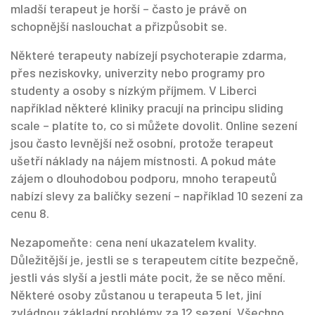
mladší terapeut je horší – často je právě on
schopnější naslouchat a přizpůsobit se.
Některé terapeuty nabízejí
psychoterapie zdarma
,
přes neziskovky, univerzity nebo programy pro
studenty a osoby s nízkým příjmem
.
V Liberci
například některé kliniky pracují na principu sliding
scale – platíte to, co si můžete dovolit. Online sezení
jsou často levnější než osobní, protože terapeut
ušetří náklady na nájem místnosti. A pokud máte
zájem o dlouhodobou podporu, mnoho terapeutů
nabízí slevy za balíčky sezení – například 10 sezení za
cenu 8.
Nezapomeňte: cena není ukazatelem kvality.
Důležitější je, jestli se s terapeutem cítíte bezpečně,
jestli vás slyší a jestli máte pocit, že se něco mění.
Některé osoby zůstanou u terapeuta 5 let, jiní
zvládnou základní problémy za 12 sezení. Všechno