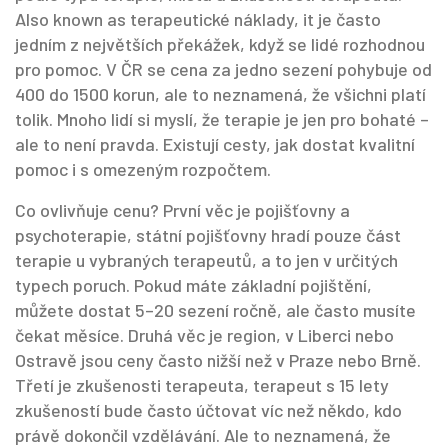
Also known as
terapeutické náklady
, it je často
jedním z největších překážek, když se lidé rozhodnou
pro pomoc.
V ČR se cena za jedno sezení pohybuje od
400 do 1500 korun, ale to neznamená, že všichni platí
tolik. Mnoho lidí si myslí, že terapie je jen pro bohaté –
ale to není pravda. Existují cesty, jak dostat kvalitní
pomoc i s omezeným rozpočtem.
Co ovlivňuje cenu? První věc je
pojišťovny a
psychoterapie
,
státní pojišťovny hradí pouze část
terapie u vybraných terapeutů, a to jen v určitých
typech poruch
.
Pokud máte základní pojištění,
můžete dostat 5–20 sezení ročně, ale často musíte
čekat měsíce. Druhá věc je
region
,
v Liberci nebo
Ostravě jsou ceny často nižší než v Praze nebo Brně
.
Třetí je
zkušenosti terapeuta
,
terapeut s 15 lety
zkušeností bude často účtovat víc než někdo, kdo
právě dokončil vzdělávání
.
Ale to neznamená, že