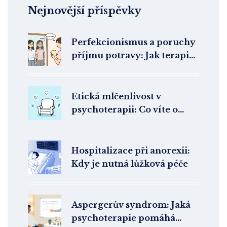
Nejnovější příspěvky
Perfekcionismus a poruchy
příjmu potravy: Jak terapie
pracuje s kořenovou
příčinou
Etická mlčenlivost v
psychoterapii: Co víte o
ochraně svého soukromí?
Hospitalizace při anorexii:
Kdy je nutná lůžková péče
Aspergerův syndrom: Jaká
psychoterapie pomáhá