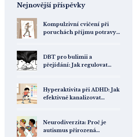
Nejnovější příspěvky
Kompulzivní cvičení při
poruchách příjmu potravy:
Jak psychoterapie pomáhá
překonat nekontrolovatelný
pohyb
DBT pro bulimii a
přejídání: Jak regulovat
emoce a zastavit záchvaty
Hyperaktivita při ADHD: Jak
efektivně kanalizovat
energii do konstruktivních
aktivit
Neurodiverzita: Proč je
autismus přirozená