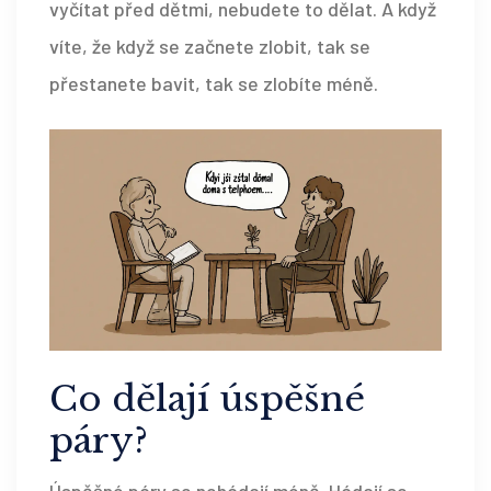
vyčítat před dětmi, nebudete to dělat. A když
víte, že když se začnete zlobit, tak se
přestanete bavit, tak se zlobíte méně.
Co dělají úspěšné
páry?
Úspěšné páry se nehádají méně. Hádají se