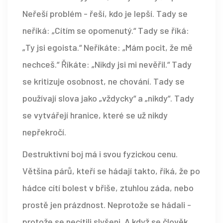
Neřeší problém - řeší, kdo je lepší. Tady se
neříká: „Cítím se opomenutý.“ Tady se říká:
„Ty jsi egoista.“ Neříkáte: „Mám pocit, že mě
nechceš.“ Říkáte: „Nikdy jsi mi nevěřil.“ Tady
se kritizuje osobnost, ne chování. Tady se
používají slova jako „vždycky“ a „nikdy“. Tady
se vytvářejí hranice, které se už nikdy
nepřekročí.
Destruktivní boj má i svou fyzickou cenu.
Většina párů, kteří se hádají takto, říká, že po
hádce cítí bolest v břiše, ztuhlou záda, nebo
prostě jen prázdnost. Neprotože se hádali -
protože se necítili slyšeni. A když se člověk