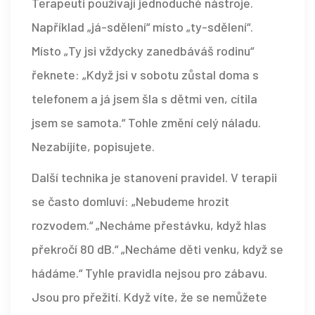
Terapeuti používají jednoduché nástroje.
Například „já-sdělení“ místo „ty-sdělení“.
Místo „Ty jsi vždycky zanedbáváš rodinu“
řeknete: „Když jsi v sobotu zůstal doma s
telefonem a já jsem šla s dětmi ven, cítila
jsem se samota.“ Tohle změní celý náladu.
Nezabíjíte, popisujete.
Další technika je stanovení pravidel. V terapii
se často domluví: „Nebudeme hrozit
rozvodem.“ „Necháme přestávku, když hlas
překročí 80 dB.“ „Necháme děti venku, když se
hádáme.“ Tyhle pravidla nejsou pro zábavu.
Jsou pro přežití. Když víte, že se nemůžete