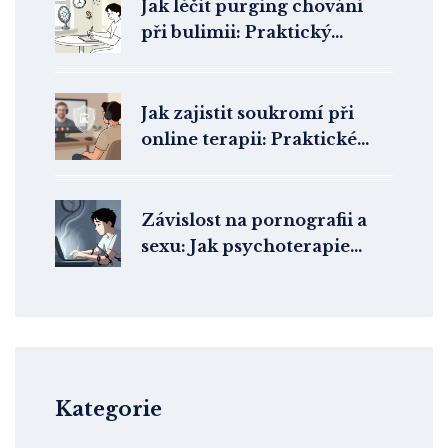
Jak léčit purging chování
při bulimii: Praktický
přístup k překonání
kompenzačních návyků
Jak zajistit soukromí při
online terapii: Praktické
tipy pro bezpečí
Závislost na pornografii a
sexu: Jak psychoterapie
pomáhá překonat
hypersexuální chování
Kategorie