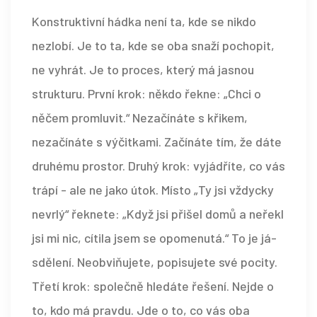
Konstruktivní hádka není ta, kde se nikdo
nezlobí. Je to ta, kde se oba snaží pochopit,
ne vyhrát. Je to proces, který má jasnou
strukturu. První krok: někdo řekne: „Chci o
něčem promluvit.“ Nezačínáte s křikem,
nezačínáte s výčitkami. Začínáte tím, že dáte
druhému prostor. Druhý krok: vyjádříte, co vás
trápí - ale ne jako útok. Místo „Ty jsi vždycky
nevrlý“ řeknete: „Když jsi přišel domů a neřekl
jsi mi nic, cítila jsem se opomenutá.“ To je já-
sdělení. Neobviňujete, popisujete své pocity.
Třetí krok: společně hledáte řešení. Nejde o
to, kdo má pravdu. Jde o to, co vás oba