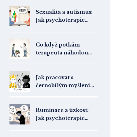
Sexualita a autismus:
Jak psychoterapie
pomáhá s intimitou a
hranicemi
Co když potkám
terapeuta náhodou
mimo ordinaci: Jak se
chovat a proč to
důležité je
Jak pracovat s
černobílým myšlením
v psychoterapii:
Přístupy k rozštěpení
u hraničních poruch
Ruminace a úzkost:
osobnosti
Jak psychoterapie
pomáhá zastavit
kolotoč přemítání