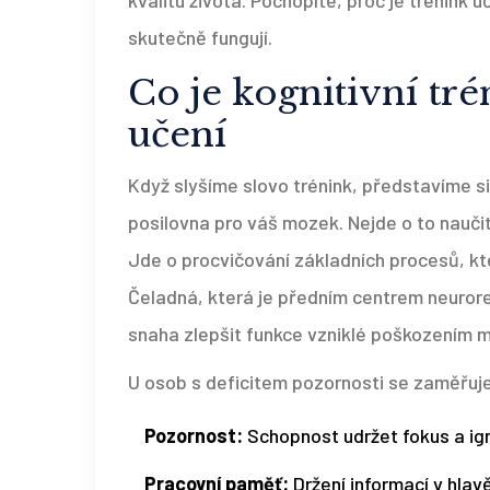
kvalitu života. Pochopíte, proč je trénink ú
skutečně fungují.
Co je kognitivní tré
učení
Když slyšíme slovo trénink, představíme si
posilovna pro váš mozek. Nejde o to naučit
Jde o procvičování základních procesů, kt
Čeladná
, která je předním centrem neuroreh
snaha zlepšit funkce vzniklé poškozením 
U osob s deficitem pozornosti se zaměřuje
Pozornost:
Schopnost udržet fokus a ig
Pracovní paměť:
Držení informací v hlav