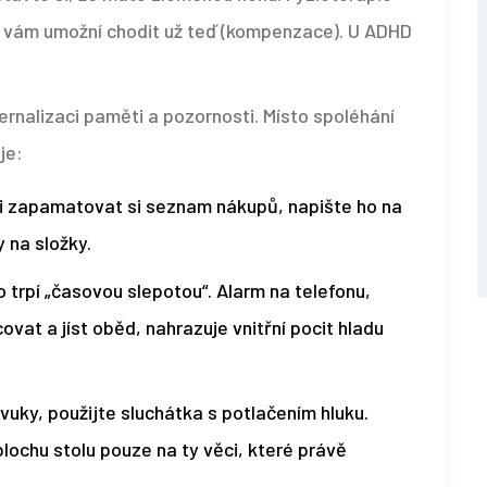
le vám umožní chodit už teď (kompenzace). U ADHD
rnalizaci paměti a pozornosti. Místo spoléhání
je:
li zapamatovat si seznam nákupů, napište ho na
y na složky.
trpí „časovou slepotou“. Alarm na telefonu,
vat a jíst oběd, nahrazuje vnitřní pocit hladu
vuky, použijte sluchátka s potlačením hluku.
plochu stolu pouze na ty věci, které právě