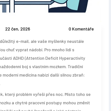
22 čen, 2026
0 Komentáře
 důležitý e-mail, ale vaše myšlenky neustále
ou chuť vyprat nádobí. Pro mnoho lidí s
oučástí
ADHD
(Attention Deficit Hyperactivity
e každodenní boj s vlastním mozkem. Tradiční
e moderní medicína nabízí další silnou zbraň:
.
k, který problém vyřeší přes noc. Místo toho se
 mozku a chytré pracovní postupy mohou změnit