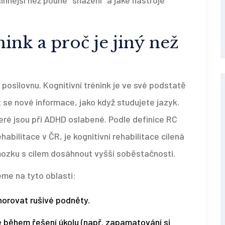
činnější než pouhé "snažení" a jaké nástroje
nink a proč je jiný než
 posilovnu. Kognitivní trénink je ve své podstatě
 se nové informace, jako když studujete jazyk.
eré jsou při ADHD oslabené. Podle definice
RC
abilitace v ČR, je kognitivní rehabilitace cílená
mozku s cílem dosáhnout vyšší soběstačnosti.
me na tyto oblasti:
norovat rušivé podněty.
ě během řešení úkolu (např. zapamatování si