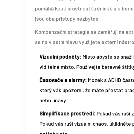
pomáhá kosti srostnout (trénink), ale ber
jsou oba přístupy nezbytné.
Kompenzační strategie se zaměřují na exte
se na vlastní hlavu využijete externí nástro
Vizuální podněty:
Místo abyste se snaži
viditelné místo. Používejte barevné štítk
Časovače a alarmy:
Mozek s ADHD často 
který vás upozorní, že máte přestat praco
nebo únavy.
Simplifikace prostředí:
Pokud vás ruší z
Pokud vás ruší vizuální chaos, uklidněte 
potřebujete.