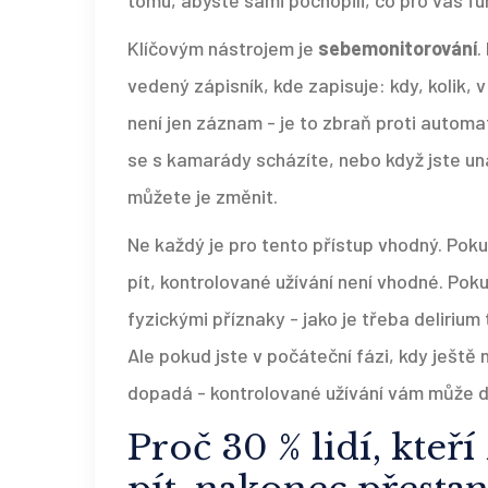
tomu, abyste sami pochopili, co pro vás fu
Klíčovým nástrojem je
sebemonitorování
.
vedený zápisník, kde zapisuje: kdy, kolik, v j
není jen záznam - je to zbraň proti automa
se s kamarády scházíte, nebo když jste una
můžete je změnit.
Ne každý je pro tento přístup vhodný. Pokud
pít, kontrolované užívání není vhodné. Po
fyzickými příznaky - jako je třeba deliriu
Ale pokud jste v počáteční fázi, kdy ještě 
dopadá - kontrolované užívání vám může d
Proč 30 % lidí, kteř