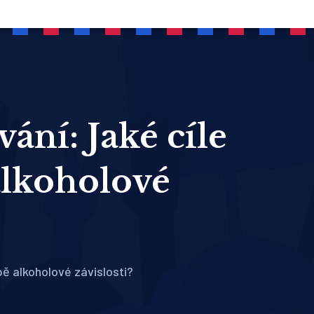
ání: Jaké cíle
alkoholové
bě alkoholové závislosti?