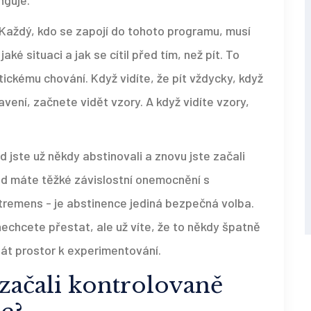
nguje.
 Každý, kdo se zapojí do tohoto programu, musí
aké situaci a jak se cítil před tím, než pít. To
tickému chování. Když vidíte, že pít vždycky, když
vení, začnete vidět vzory. A když vidíte vzory,
 jste už někdy abstinovali a znovu jste začali
kud máte těžké závislostní onemocnění s
m tremens - je abstinence jediná bezpečná volba.
nechcete přestat, ale už víte, že to někdy špatně
át prostor k experimentování.
í začali kontrolovaně