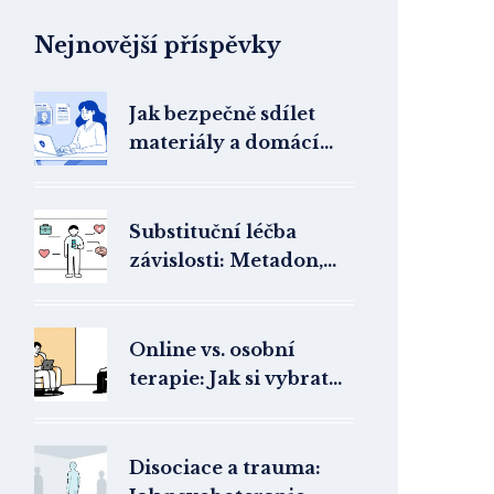
Nejnovější příspěvky
Jak bezpečně sdílet
materiály a domácí
úkoly v online terapii:
Praktický průvodce
pro terapeuty
Substituční léčba
závislosti: Metadon,
buprenorfin a role
psychoterapie
Online vs. osobní
terapie: Jak si vybrat
formát
psychoterapeutické
péče
Disociace a trauma: