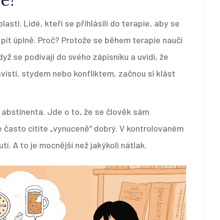
e?
asti. Lidé, kteří se přihlásili do terapie, aby se
 pít úplně. Proč? Protože se během terapie naučí
yž se podívají do svého zápisníku a uvidí, že
ávistí, stydem nebo konfliktem, začnou si klást
 abstinenta. Jde o to, že se člověk sám
se často cítíte „vynuceně“ dobrý. V kontrolovaném
. A to je mocnější než jakýkoli nátlak.