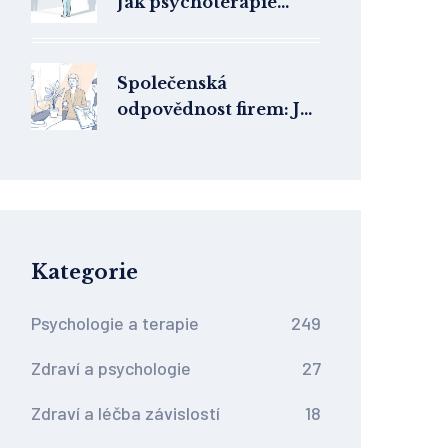
Jak psychoterapie
pomáhá při odpojení a
amnézii
Společenská
odpovědnost firem: Jak
programy duševního
zdraví zvyšují
produktivitu a
loajalitu zaměstnanců
Kategorie
Psychologie a terapie
249
Zdraví a psychologie
27
Zdraví a léčba závislostí
18