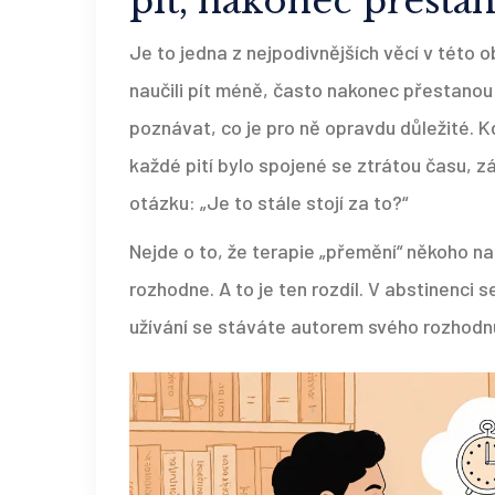
pít, nakonec přestan
Je to jedna z nejpodivnějších věcí v této obl
naučili pít méně, často nakonec přestanou
poznávat, co je pro ně opravdu důležité. Kd
každé pití bylo spojené se ztrátou času, z
otázku: „Je to stále stojí za to?“
Nejde o to, že terapie „přemění“ někoho na
rozhodne. A to je ten rozdíl. V abstinenci 
užívání se stáváte autorem svého rozhodnutí