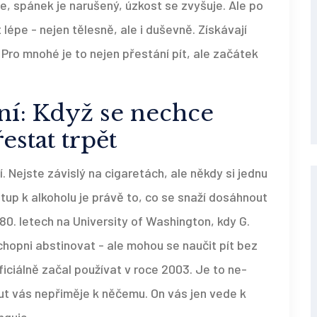
je, spánek je narušený, úzkost se zvyšuje. Ale po
t lépe - nejen tělesně, ale i duševně. Získávají
. Pro mnohé je to nejen přestání pít, ale začátek
ní: Když se nechce
estat trpět
í. Nejste závislý na cigaretách, ale někdy si jednu
stup k alkoholu je právě to, co se snaží dosáhnout
80. letech na University of Washington, kdy G.
 schopni abstinovat - ale mohou se naučit pít bez
ficiálně začal používat v roce 2003. Je to ne-
eut vás nepřiměje k něčemu. On vás jen vede k