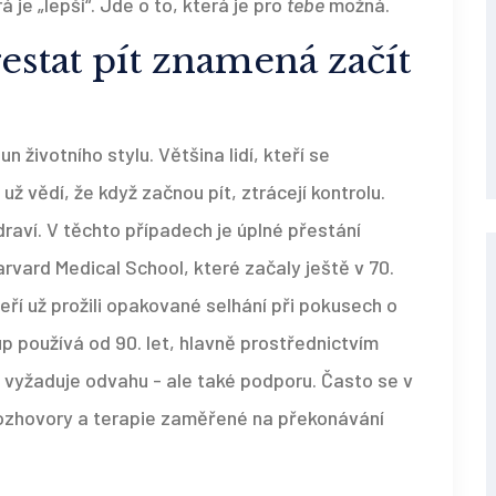
á je „lepší“. Jde o to, která je pro
tebe
možná.
estat pít znamená začít
n životního stylu. Většina lidí, kteří se
už vědí, že když začnou pít, ztrácejí kontrolu.
raví. V těchto případech je úplné přestání
rvard Medical School, které začaly ještě v 70.
teří už prožili opakované selhání při pokusech o
p používá od 90. let, hlavně prostřednictvím
á vyžaduje odvahu - ale také podporu. Často se v
 rozhovory a terapie zaměřené na překonávání