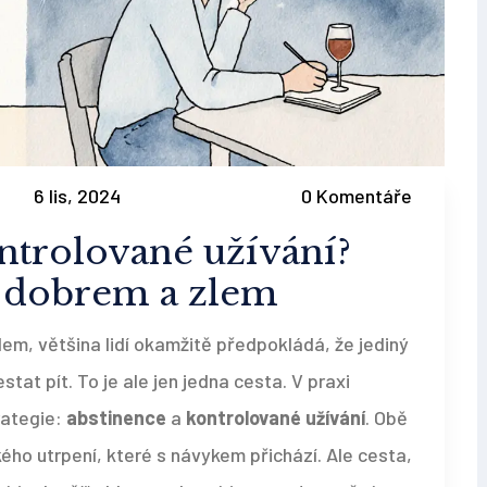
6 lis, 2024
0 Komentáře
ntrolované užívání?
 dobrem a zlem
em, většina lidí okamžitě předpokládá, že jediný
stat pít. To je ale jen jedna cesta. V praxi
rategie:
abstinence
a
kontrolované užívání
. Obě
ckého utrpení, které s návykem přichází. Ale cesta,