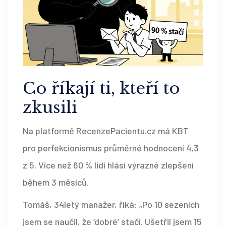
Co říkají ti, kteří to
zkusili
Na platformě RecenzePacientu.cz má KBT
pro perfekcionismus průměrné hodnocení 4,3
z 5. Více než 60 % lidí hlásí výrazné zlepšení
během 3 měsíců.
Tomáš, 34letý manažer, říká: „Po 10 sezeních
jsem se naučil, že ‘dobré’ stačí. Ušetřil jsem 15