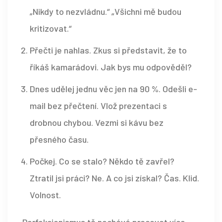
„Nikdy to nezvládnu.“ „Všichni mě budou
kritizovat.“
Přečti je nahlas. Zkus si představit, že to
říkáš kamarádovi. Jak bys mu odpověděl?
Dnes udělej jednu věc jen na 90 %. Odešli e-
mail bez přečtení. Vlož prezentaci s
drobnou chybou. Vezmi si kávu bez
přesného času.
Počkej. Co se stalo? Někdo tě zavřel?
Ztratil jsi práci? Ne. A co jsi získal? Čas. Klid.
Volnost.
Perfekcionismus tě nechává pracovat více,