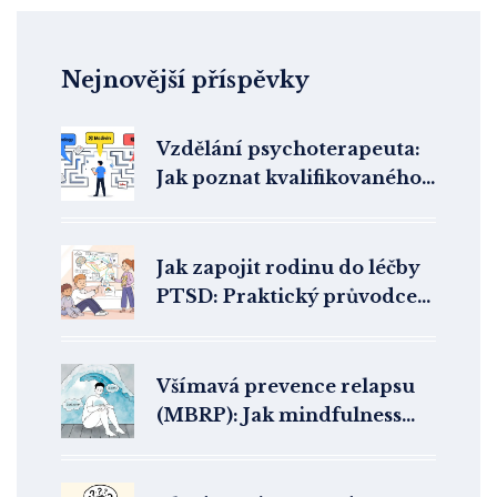
Nejnovější příspěvky
Vzdělání psychoterapeuta:
Jak poznat kvalifikovaného
odborníka v ČR
Jak zapojit rodinu do léčby
PTSD: Praktický průvodce
psychoedukací pro
partnery a blízké
Všímavá prevence relapsu
(MBRP): Jak mindfulness
pomáhá udržet abstinenční
stav