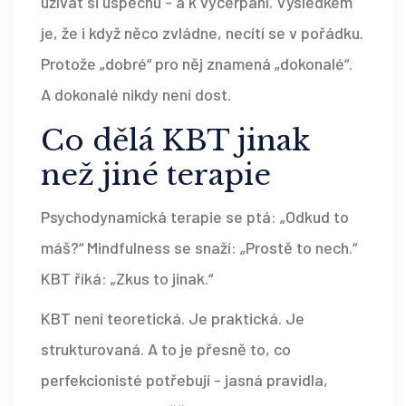
užívat si úspěchu - a k vyčerpání. Výsledkem
je, že i když něco zvládne, necítí se v pořádku.
Protože „dobré“ pro něj znamená „dokonalé“.
A dokonalé nikdy není dost.
Co dělá KBT jinak
než jiné terapie
Psychodynamická terapie se ptá: „Odkud to
máš?“ Mindfulness se snaží: „Prostě to nech.“
KBT říká: „Zkus to jinak.“
KBT není teoretická. Je praktická. Je
strukturovaná. A to je přesně to, co
perfekcionisté potřebují - jasná pravidla,