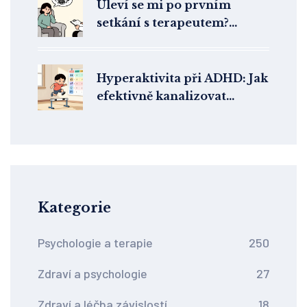
Uleví se mi po prvním
setkání s terapeutem?
Realistická očekávání
Hyperaktivita při ADHD: Jak
efektivně kanalizovat
energii do konstruktivních
aktivit
Kategorie
Psychologie a terapie
250
Zdraví a psychologie
27
Zdraví a léčba závislostí
18