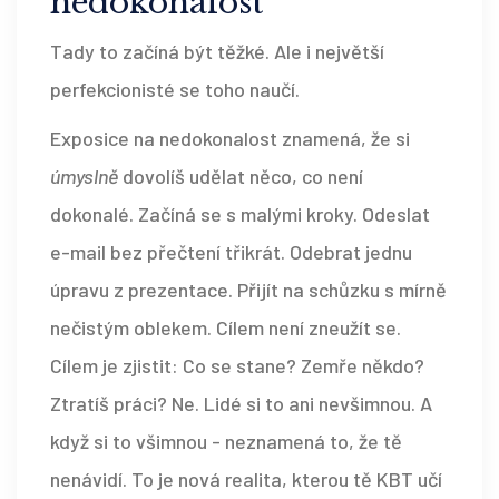
nedokonalost
Tady to začíná být těžké. Ale i největší
perfekcionisté se toho naučí.
Exposice na nedokonalost znamená, že si
úmyslně
dovolíš udělat něco, co není
dokonalé. Začíná se s malými kroky. Odeslat
e-mail bez přečtení třikrát. Odebrat jednu
úpravu z prezentace. Přijít na schůzku s mírně
nečistým oblekem. Cílem není zneužít se.
Cílem je zjistit: Co se stane? Zemře někdo?
Ztratíš práci? Ne. Lidé si to ani nevšimnou. A
když si to všimnou - neznamená to, že tě
nenávidí. To je nová realita, kterou tě KBT učí