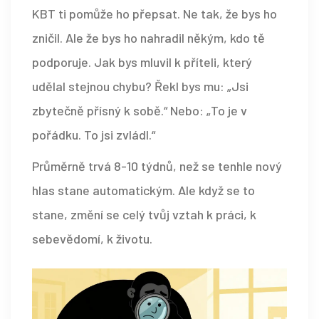
KBT ti pomůže ho přepsat. Ne tak, že bys ho
zničil. Ale že bys ho nahradil někým, kdo tě
podporuje. Jak bys mluvil k příteli, který
udělal stejnou chybu? Řekl bys mu: „Jsi
zbytečně přísný k sobě.“ Nebo: „To je v
pořádku. To jsi zvládl.“
Průměrně trvá 8-10 týdnů, než se tenhle nový
hlas stane automatickým. Ale když se to
stane, změní se celý tvůj vztah k práci, k
sebevědomí, k životu.