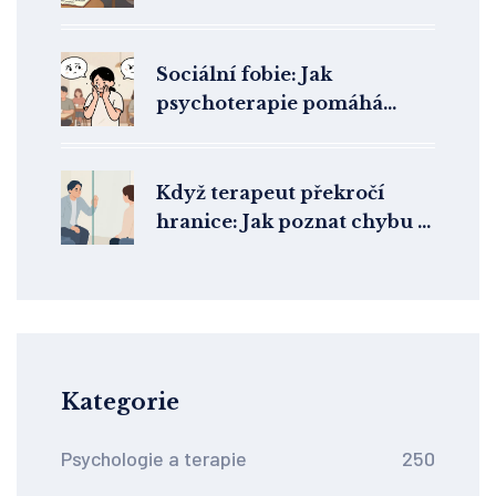
komunikační příručka z
terapie
Sociální fobie: Jak
psychoterapie pomáhá
překonat strach z lidí a
sociálních situací
Když terapeut překročí
hranice: Jak poznat chybu a
kde nahlásit zneužití
Kategorie
Psychologie a terapie
250