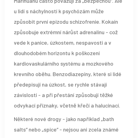
Marihuanu často považují za „bezpečnou“. Ale
u lidí s náchylností k psychózám může
způsobit první epizodu schizofrenie. Kokaín
způsobuje extrémní nárůst adrenalinu - což
vede k panice, úzkostem, nespavosti a v
dlouhodobém horizontu k poškození
kardiovaskulárního systému a mozkového
krevního oběhu. Benzodiazepiny, které si lidé
předepisují na úzkost, se rychle stávají
závislostí - a při přestání způsobují těžké
odvykací příznaky, včetně křečí a halucinací.
Některé nové drogy - jako například „bath
salts“ nebo „spice“ - nejsou ani zcela známé