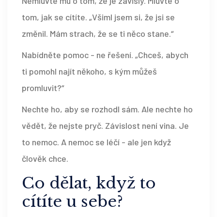
Nemluvte mu o tom, že je závislý. Mluvte o
tom, jak se cítíte. „Všiml jsem si, že jsi se
změnil. Mám strach, že se ti něco stane.“
Nabídněte pomoc - ne řešení. „Chceš, abych
ti pomohl najít někoho, s kým můžeš
promluvit?“
Nechte ho, aby se rozhodl sám. Ale nechte ho
vědět, že nejste pryč. Závislost není vina. Je
to nemoc. A nemoc se léčí - ale jen když
člověk chce.
Co dělat, když to
cítíte u sebe?