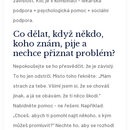
závislost. Klíč je v kombinaci - lékařská
podpora + psychologická pomoc + sociální
podpora.
Co dělat, když někdo,
koho znám, pije a
nechce přiznat problém?
Nepokoušejte se ho přesvědčit, že je závislý.
To ho jen odstrčí. Místo toho řekněte: „Mám
strach za tebe. Všiml jsem si, že se chováš
jinak, a já se obávám, že ti něco škodí.“
Nabídněte pomoc - ne řešení. Například:
„Chceš, abych ti pomohl najít někoho, s kým
můžeš promluvit?“ Nechte ho, aby se rozhodl