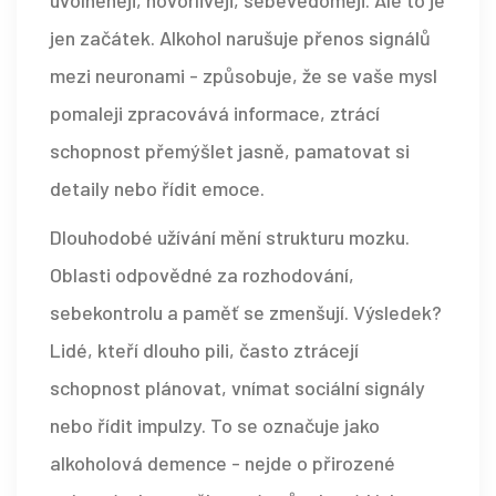
uvolněněji, hovorlivěji, sebevědoměji. Ale to je
jen začátek. Alkohol narušuje přenos signálů
mezi neuronami - způsobuje, že se vaše mysl
pomaleji zpracovává informace, ztrácí
schopnost přemýšlet jasně, pamatovat si
detaily nebo řídit emoce.
Dlouhodobé užívání mění strukturu mozku.
Oblasti odpovědné za rozhodování,
sebekontrolu a paměť se zmenšují. Výsledek?
Lidé, kteří dlouho pili, často ztrácejí
schopnost plánovat, vnímat sociální signály
nebo řídit impulzy. To se označuje jako
alkoholová demence - nejde o přirozené