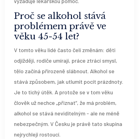
vyžaduje lékařskou pomoc.
Proč se alkohol stává
problémem právě ve
věku 45-54 let?
V tomto věku lidé často čelí změnám: děti
odjíždějí, rodiče umírají, práce ztrácí smysl,
tělo začíná přirozeně slábnout. Alkohol se
stává způsobem, jak utlumit pocit prázdnoty.
Je to tichý útěk. A protože se v tom věku
člověk už nechce „přiznat“, že má problém,
alkohol se stává neviditelným - ale ne méně
nebezpečným. V Česku je právě tato skupina
nejrychleji rostoucí.