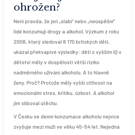
ohrožen?
Není pravda, že jen „slabí“ nebo „neúspěšní“
lidé konzumují drogy a alkohol. Výzkum z roku
2008, který sledoval 8 170 britských dětí,
ukázal překvapivé výsledky: děti s vyšším IQ v
dětství měly v dospělosti větší riziko
nadměrného užívání alkoholu. A to hlavně
ženy. Proč? Protože měly vyšší citlivost na
emocionální stres, kritiku, úzkost. A alkohol
jim sliboval útěchu.
V Česku se denní konzumace alkoholu nejvíce
zvyšuje mezi muži ve věku 45-54 let. Nejedná