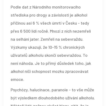
Podle dat z Národního monitorovacího
střediska pro drogy a závislosti je alkohol
příčinou asi 6 % všech úmrtí v Česku - tedy
přes 6 500 lidí ročně. Mnozí z nich nezemřeli
na selhání jater. Zemřeli na sebevraždu.
Výzkumy ukazují, že 10-15 % chronických
uživatelů alkoholu skončí sebevraždou. To
není náhoda. Je to přímý důsledek toho, jak
alkohol ničí schopnost mozku zpracovávat
emoce.
Psychózy, halucinace, paranoie - to vše může
být výsledkem dlouhodobého užívání alkoholu.
Někteří lidé začnou slyšet hlasy, cítit, že je