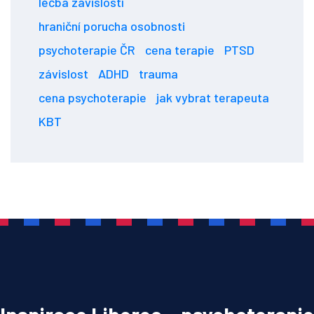
léčba závislostí
hraniční porucha osobnosti
psychoterapie ČR
cena terapie
PTSD
závislost
ADHD
trauma
cena psychoterapie
jak vybrat terapeuta
KBT