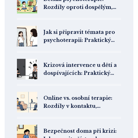
Rozdíly oproti dospělým,
metody a dostupnost v ČR
Jak si připravit témata pro
psychoterapii: Praktický
průvodce plánováním
sezení
Krizová intervence u dětí a
dospívajících: Praktický
průvodce pro rodiče a
pedagogy
Online vs. osobní terapie:
Rozdíly v kontaktu,
struktuře a účinnosti
Bezpečnost doma při krizi: