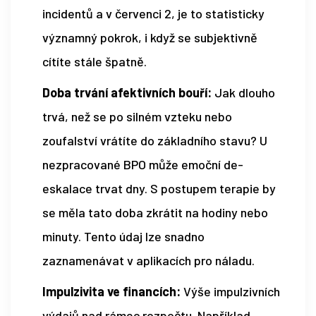
incidentů a v červenci 2, je to statisticky
významný pokrok, i když se subjektivně
cítíte stále špatně.
Doba trvání afektivních bouří:
Jak dlouho
trvá, než se po silném vzteku nebo
zoufalství vrátíte do základního stavu? U
nezpracované BPO může emoční de-
eskalace trvat dny. S postupem terapie by
se měla tato doba zkrátit na hodiny nebo
minuty. Tento údaj lze snadno
zaznamenávat v aplikacích pro náladu.
Impulzivita ve financích:
Výše impulzivních
výdajů nad rámec rozpočtu. Například