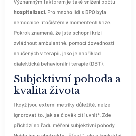
Významným faktorem je také snížení počtu
hospitalizací
. Pro mnoho lidí s BPO byla
nemocnice útočištěm v momentech krize.
Pokrok znamená, že jste schopni krizi
zvládnout ambulantně, pomocí dovedností
naučených v terapii, jako je například
dialektická behaviorální terapie (
DBT
).
Subjektivní pohoda a
kvalita života
I když jsou externí metriky důležité, nelze
ignorovat to, jak se člověk cítí uvnitř. Zde
přichází na řadu měření subjektivní pohody.
Nejde jen o abstraktní „šťastí“, ale o konkrétní