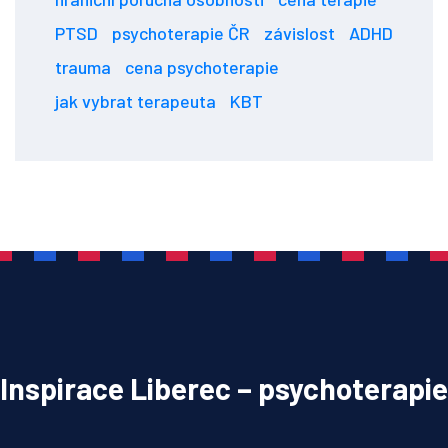
PTSD
psychoterapie ČR
závislost
ADHD
trauma
cena psychoterapie
jak vybrat terapeuta
KBT
Inspirace Liberec – psychoterapie