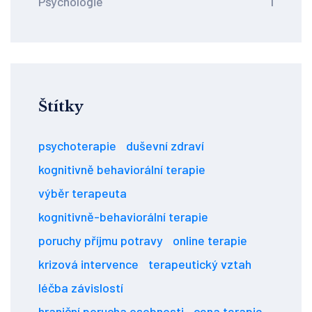
Psychologie
1
Štítky
psychoterapie
duševní zdraví
kognitivně behaviorální terapie
výběr terapeuta
kognitivně-behaviorální terapie
poruchy příjmu potravy
online terapie
krizová intervence
terapeutický vztah
léčba závislostí
hraniční porucha osobnosti
cena terapie