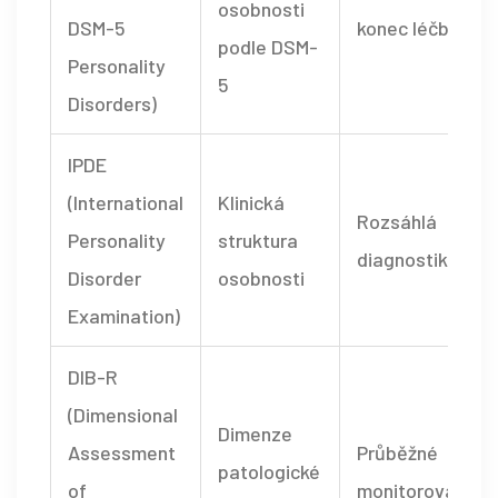
osobnosti
DSM-5
konec léčby
podle DSM-
Personality
5
Disorders)
IPDE
(International
Klinická
Rozsáhlá
Personality
struktura
diagnostika
Disorder
osobnosti
Examination)
DIB-R
(Dimensional
Dimenze
Assessment
Průběžné
patologické
of
monitorování