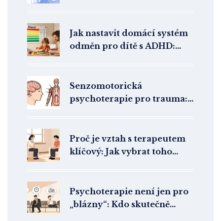
Jak nastavit domácí systém
odměn pro dítě s ADHD:
Praktický návod
Senzomotorická
psychoterapie pro trauma:
Léčba přes tělo a somatické
prožívání
Proč je vztah s terapeutem
klíčový: Jak vybrat toho
pravého pro úspěšnou
terapii
Psychoterapie není jen pro
„blázny“: Kdo skutečně
chodí na terapii a proč v ČR