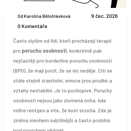
9 čec, 2026
Od Karolína Bělohlávková
0 Komentáře
Často slyším od lidí, kteří procházejí terapií
pro
poruchu osobnosti
, konkrétně pak
nejčastěji pro
borderline poruchu osobnosti
(BPO)
, že mají pocit, že se nic neděje. Cítí se
stále stejně zranitelní, emoce jsou prudké a
vztahy nestabilní. Je to pochopivé. Poruchy
osobnosti nejsou jako zlomená noha, kde
vidíte rentgen a víte, že kost srostla. Zde je
změna mnohem subtilnější a často probíhá
pod povrchem vědomí.