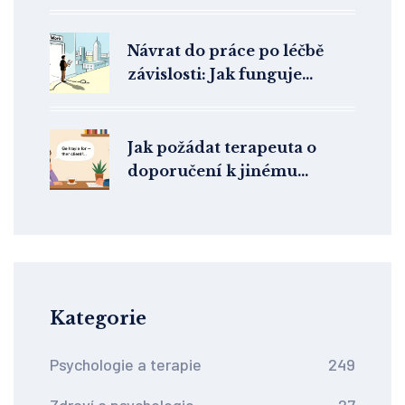
vzdělání: Proč je investice
vysoká
Návrat do práce po léčbě
závislosti: Jak funguje
terapeutická podpora a
reintegrace
Jak požádat terapeuta o
doporučení k jinému
odborníkovi: Praktický
postup a etiketa
Kategorie
Psychologie a terapie
249