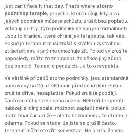
just can’t face it that day. That’s where
storno
podmínky terapie
,
pravidla, která určují, kdy a za
jakých podmínek můžete schůzku zrušit bez poplatku
vstupují do hry. Tyto podmínky nejsou jen formálností.
Jsou to hranice, které chrání jak terapeuta, tak vás.
Pokud je terapeut musí zrušit s krátkou výstrahou,
ztrácí příjem, který mu umožňuje žít. Pokud vy zrušíte
naposledy, může to znamenat, že někdo jiný zůstal
bez pomoci. To není o penězích. Je to o respektu.
Ve většině případů
storno podmínky
,
jsou standardně
nastaveny na 24 až 48 hodin před schůzkou
. Pokud
zrušíte dříve, nezaplatíte. Pokud zrušíte později,
často se účtuje celá cena sezení. Někteří terapeuti
nabízejí
sliding scale
,
možnost zaplatit méně, pokud
máte finanční potíže
– ale to neznamená, že storno je
zdarma. Pokud se stane, že jste se zrušili často,
terapeut může otevřít konverzaci. Ne proto, že vás