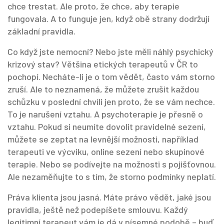
chce trestat. Ale proto, že chce, aby terapie
fungovala. A to funguje jen, když obě strany dodržují
základní pravidla.
Co když jste nemocní? Nebo jste měli náhlý psychický
krizový stav? Většina etických terapeutů v ČR to
pochopí. Necháte-li je o tom vědět, často vám storno
zruší. Ale to neznamená, že můžete zrušit každou
schůzku v poslední chvíli jen proto, že se vám nechce.
To je narušení vztahu. A psychoterapie je přesně o
vztahu. Pokud si neumíte dovolit pravidelné sezení,
můžete se zeptat na
levnější možnosti
,
například
terapeuti ve výcviku, online sezení nebo skupinové
terapie
. Nebo se podívejte na možnosti s pojišťovnou.
Ale nezaměňujte to s tím, že storno podmínky neplatí.
Práva klienta jsou jasná. Máte právo vědět, jaké jsou
pravidla, ještě než podepíšete smlouvu. Každý
legitimní terapeut vám je dá v písemné podobě – buď