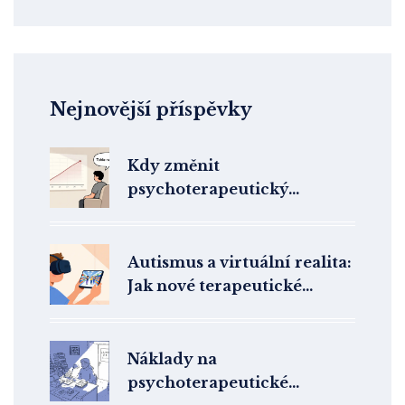
Nejnovější příspěvky
Kdy změnit
psychoterapeutický
přístup: Kdy je čas zkusit
jinou metodu
Autismus a virtuální realita:
Jak nové terapeutické
nástroje pomáhají lidem s
ASD
Náklady na
psychoterapeutické