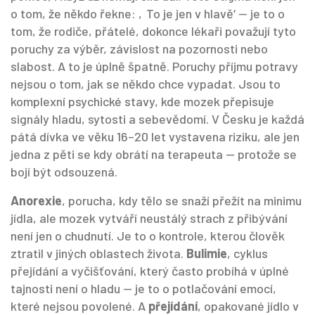
o tom, že někdo řekne: ‚To je jen v hlavě‘ — je to o
tom, že rodiče, přátelé, dokonce lékaři považují tyto
poruchy za výběr, závislost na pozornosti nebo
slabost.
A to je úplně špatně. Poruchy příjmu potravy
nejsou o tom, jak se někdo chce vypadat. Jsou to
komplexní psychické stavy, kde mozek přepisuje
signály hladu, sytosti a sebevědomí. V Česku je každá
pátá dívka ve věku 16–20 let vystavena riziku, ale jen
jedna z pěti se kdy obrátí na terapeuta — protože se
bojí být odsouzená.
Anorexie
,
porucha, kdy tělo se snaží přežít na minimu
jídla, ale mozek vytváří neustálý strach z přibývání
není jen o chudnutí. Je to o kontrole, kterou člověk
ztratil v jiných oblastech života.
Bulimie
,
cyklus
přejídání a vyčišťování, který často probíhá v úplné
tajnosti
není o hladu — je to o potlačování emocí,
které nejsou povolené. A
přejídání
,
opakované jídlo v