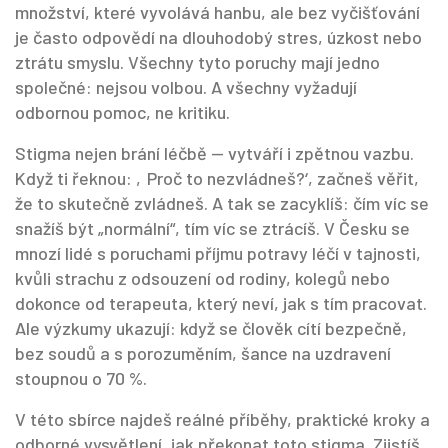
množství, které vyvolává hanbu, ale bez vyčišťování
je často odpovědí na dlouhodobý stres, úzkost nebo
ztrátu smyslu. Všechny tyto poruchy mají jedno
společné: nejsou volbou. A všechny vyžadují
odbornou pomoc, ne kritiku.
Stigma nejen brání léčbě — vytváří i zpětnou vazbu.
Když ti řeknou: ‚Proč to nezvládneš?‘, začneš věřit,
že to skutečně zvládneš. A tak se zacyklíš: čím víc se
snažíš být „normální“, tím víc se ztrácíš. V Česku se
mnozí lidé s poruchami příjmu potravy léčí v tajnosti,
kvůli strachu z odsouzení od rodiny, kolegů nebo
dokonce od terapeuta, který neví, jak s tím pracovat.
Ale výzkumy ukazují: když se člověk cítí bezpečně,
bez soudů a s porozuměním, šance na uzdravení
stoupnou o 70 %.
V této sbírce najdeš reálné příběhy, praktické kroky a
odborné vysvětlení, jak překonat toto stigma. Zjistíš,