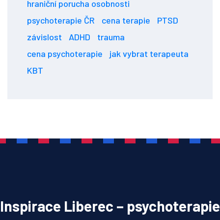
hraniční porucha osobnosti
psychoterapie ČR
cena terapie
PTSD
závislost
ADHD
trauma
cena psychoterapie
jak vybrat terapeuta
KBT
Inspirace Liberec – psychoterapie