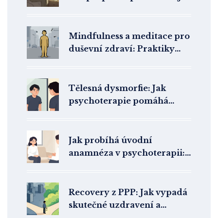
metoda první volby
Mindfulness a meditace pro
duševní zdraví: Praktiky
všímavosti
Tělesná dysmorfie: Jak
psychoterapie pomáhá
překonat zkreslené vnímání
těla
Jak probíhá úvodní
anamnéza v psychoterapii:
Otázky, cíle a co očekávat
Recovery z PPP: Jak vypadá
skutečné uzdravení a
stabilizace po terapii