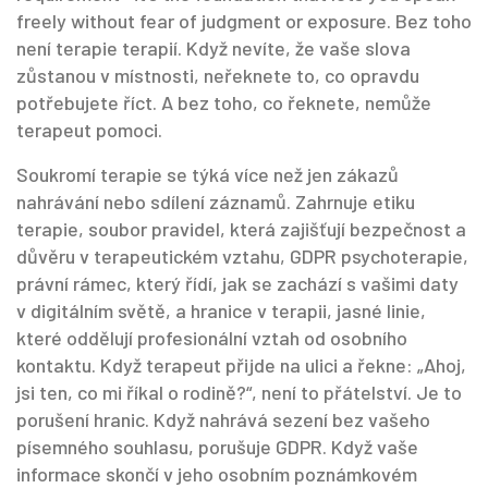
freely without fear of judgment or exposure.
Bez toho
není terapie terapií. Když nevíte, že vaše slova
zůstanou v místnosti, neřeknete to, co opravdu
potřebujete říct. A bez toho, co řeknete, nemůže
terapeut pomoci.
Soukromí terapie se týká více než jen zákazů
nahrávání nebo sdílení záznamů. Zahrnuje
etiku
terapie
,
soubor pravidel, která zajišťují bezpečnost a
důvěru v terapeutickém vztahu
,
GDPR psychoterapie
,
právní rámec, který řídí, jak se zachází s vašimi daty
v digitálním světě
, a
hranice v terapii
,
jasné linie,
které oddělují profesionální vztah od osobního
kontaktu
. Když terapeut přijde na ulici a řekne: „Ahoj,
jsi ten, co mi říkal o rodině?“, není to přátelství. Je to
porušení hranic. Když nahrává sezení bez vašeho
písemného souhlasu, porušuje GDPR. Když vaše
informace skončí v jeho osobním poznámkovém