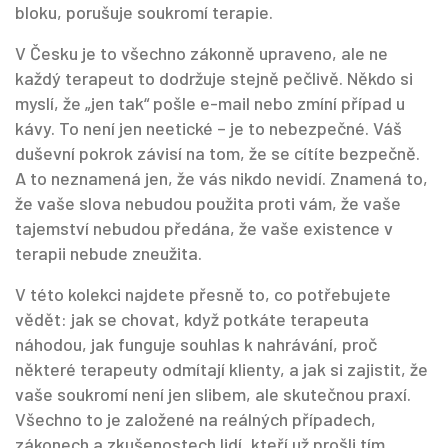
bloku, porušuje soukromí terapie.
V Česku je to všechno zákonně upraveno, ale ne
každý terapeut to dodržuje stejně pečlivě. Někdo si
myslí, že „jen tak“ pošle e-mail nebo zmíní případ u
kávy. To není jen neetické – je to nebezpečné. Váš
duševní pokrok závisí na tom, že se cítíte bezpečně.
A to neznamená jen, že vás nikdo nevidí. Znamená to,
že vaše slova nebudou použita proti vám, že vaše
tajemství nebudou předána, že vaše existence v
terapii nebude zneužita.
V této kolekci najdete přesně to, co potřebujete
vědět: jak se chovat, když potkáte terapeuta
náhodou, jak funguje souhlas k nahrávání, proč
některé terapeuty odmítají klienty, a jak si zajistit, že
vaše soukromí není jen slibem, ale skutečnou praxí.
Všechno to je založené na reálných případech,
zákonech a zkušenostech lidí, kteří už prošli tím