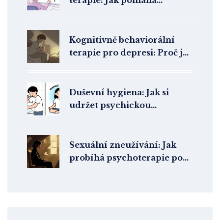
terapie: Jak pomáhá
kognitivně behaviorální
terapie při hyperaktivitě a
nepozornosti
Kognitivně behaviorální
terapie pro depresi: Proč je
metoda první volby
Duševní hygiena: Jak si
udržet psychickou
rovnováhu v dnešním stresu
Sexuální zneužívání: Jak
probíhá psychoterapie po
sexuálním traumatu