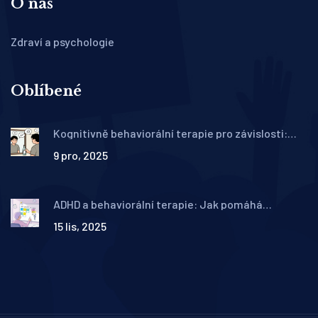
O nás
Zdraví a psychologie
Oblíbené
Kognitivně behaviorální terapie pro závislosti:
Jak pracovat se spouštěči a cravingem
9 pro, 2025
ADHD a behaviorální terapie: Jak pomáhá
kognitivně behaviorální terapie při hyperaktivitě a
15 lis, 2025
nepozornosti