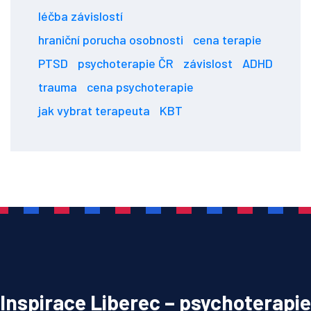
léčba závislostí
hraniční porucha osobnosti
cena terapie
PTSD
psychoterapie ČR
závislost
ADHD
trauma
cena psychoterapie
jak vybrat terapeuta
KBT
Inspirace Liberec – psychoterapie