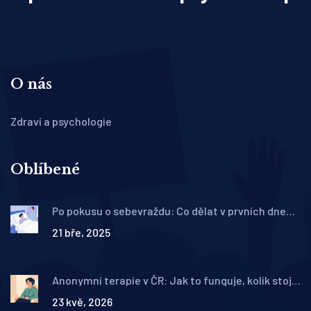
O nás
Zdraví a psychologie
Oblíbené
Po pokusu o sebevraždu: Co dělat v prvních dnech
a týdnech
21 bře, 2025
Anonymní terapie v ČR: Jak to funguje, kolik stojí
a kde najít pomoc bez odhalení identity
23 kvě, 2026