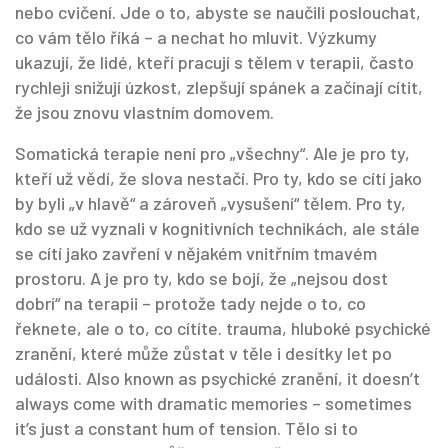
nebo cvičení. Jde o to, abyste se naučili poslouchat,
co vám tělo říká – a nechat ho mluvit. Výzkumy
ukazují, že lidé, kteří pracují s tělem v terapii, často
rychleji snižují úzkost, zlepšují spánek a začínají cítit,
že jsou znovu vlastním domovem.
Somatická terapie není pro „všechny“. Ale je pro ty,
kteří už vědí, že slova nestačí. Pro ty, kdo se cítí jako
by byli „v hlavě“ a zároveň „vysušení“ tělem. Pro ty,
kdo se už vyznali v kognitivních technikách, ale stále
se cítí jako zavření v nějakém vnitřním tmavém
prostoru. A je pro ty, kdo se bojí, že „nejsou dost
dobrí“ na terapii – protože tady nejde o to, co
řeknete, ale o to, co cítíte.
trauma
,
hluboké psychické
zranění, které může zůstat v těle i desítky let po
události
. Also known as
psychické zranění
, it doesn’t
always come with dramatic memories – sometimes
it’s just a constant hum of tension.
Tělo si to