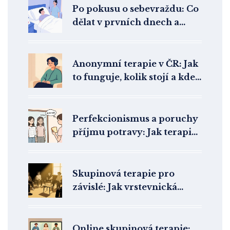
Po pokusu o sebevraždu: Co
dělat v prvních dnech a
týdnech
Anonymní terapie v ČR: Jak
to funguje, kolik stojí a kde
najít pomoc bez odhalení
identity
Perfekcionismus a poruchy
příjmu potravy: Jak terapie
pracuje s kořenovou
příčinou
Skupinová terapie pro
závislé: Jak vrstevnická
podpora mění léčbu
závislostí
Online skupinová terapie: