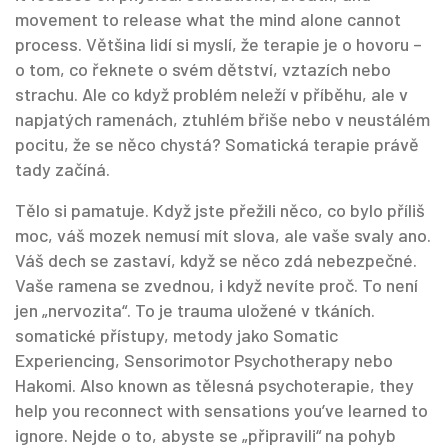
movement to release what the mind alone cannot
process.
Většina lidí si myslí, že terapie je o hovoru –
o tom, co řeknete o svém dětství, vztazích nebo
strachu. Ale co když problém neleží v příběhu, ale v
napjatých ramenách, ztuhlém břiše nebo v neustálém
pocitu, že se něco chystá? Somatická terapie právě
tady začíná.
Tělo si pamatuje. Když jste přežili něco, co bylo příliš
moc, váš mozek nemusí mít slova, ale vaše svaly ano.
Váš dech se zastaví, když se něco zdá nebezpečné.
Vaše ramena se zvednou, i když nevíte proč. To není
jen „nervozita“. To je trauma uložené v tkáních.
somatické přístupy
,
metody jako Somatic
Experiencing, Sensorimotor Psychotherapy nebo
Hakomi
. Also known as
tělesná psychoterapie
, they
help you reconnect with sensations you’ve learned to
ignore.
Nejde o to, abyste se „připravili“ na pohyb