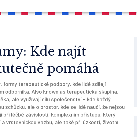
my: Kde najít
skutečně pomáhá
y
,
formy terapeutické podpory, kde lidé sdílejí
ím odborníka
. Also known as
terapeutická skupina
,
ka, ale využívají sílu společenství – kde každý
 schůzku, ale o prostor, kde se lidé naučí, že nejsou
í při
léčbě závislostí
,
komplexním přístupu, který
 a vrstevnickou vazbu
, ale také při úzkosti, životní