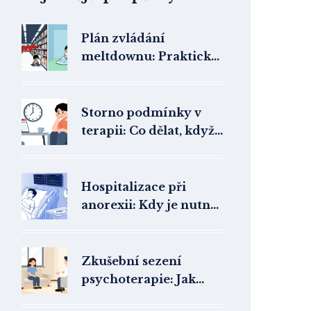
Plán zvládání
meltdownu: Praktický
návod pro rodinu a
školu
Storno podmínky v
terapii: Co dělat, když
nemůžete přijít na
sezení?
Hospitalizace při
anorexii: Kdy je nutná
lůžková péče
Zkušební sezení
psychoterapie: Jak
poznat správného