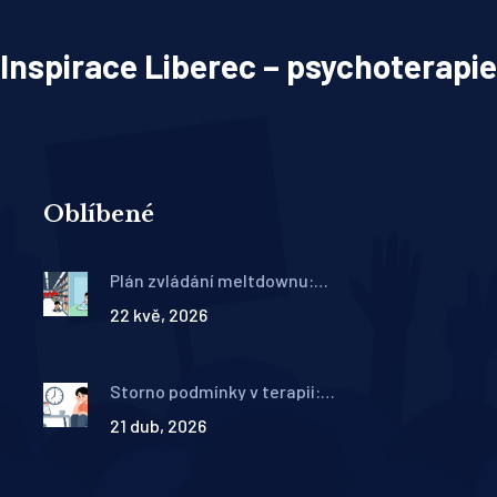
Inspirace Liberec – psychoterapie
Oblíbené
Plán zvládání meltdownu:
Praktický návod pro rodinu a
22 kvě, 2026
školu
Storno podmínky v terapii:
Co dělat, když nemůžete
21 dub, 2026
přijít na sezení?