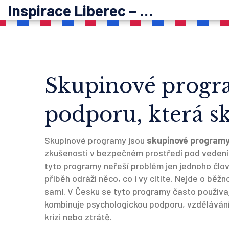
Inspirace Liberec – psychoterapie
Skupinové progra
podporu, která 
Skupinové programy jsou
skupinové program
zkušenosti v bezpečném prostředí pod veden
tyto programy neřeší problém jen jednoho člově
příběh odráží něco, co i vy cítíte.
Nejde o běžnou
sami. V Česku se tyto programy často používaj
kombinuje psychologickou podporu, vzdělávání
krizi nebo ztrátě.