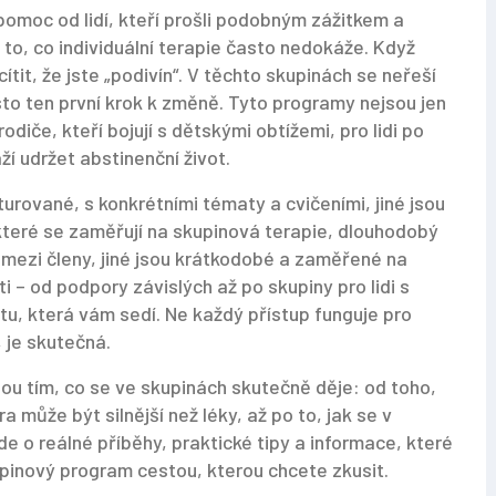
pomoc od lidí, kteří prošli podobným zážitkem a
e to, co individuální terapie často nedokáže. Když
ítit, že jste „podivín“. V těchto skupinách se neřeší
často ten první krok k změně. Tyto programy nejsou jen
rodiče, kteří bojují s dětskými obtížemi, pro lidi po
ží udržet abstinenční život.
turované, s konkrétními tématy a cvičeními, jiné jsou
ěkteré se zaměřují na
skupinová terapie
,
dlouhodobý
 mezi členy
, jiné jsou krátkodobé a zaměřené na
ti – od podpory závislých až po skupiny pro lidi s
 tu, která vám sedí. Ne každý přístup funguje pro
 je skutečná.
dou tím, co se ve skupinách skutečně děje: od toho,
a může být silnější než léky, až po to, jak se v
jde o reálné příběhy, praktické tipy a informace, které
pinový program cestou, kterou chcete zkusit.