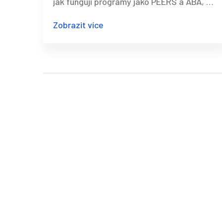
jak fungují programy jako PEERS a ABA, co
je důležité v českém kontextu a jak
Zobrazit více
podpořit dítě doma.