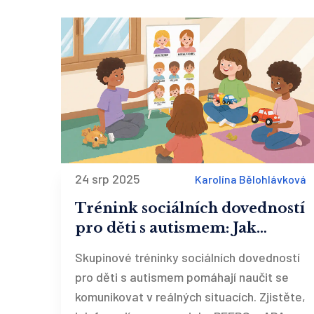
24 srp 2025
Karolína Bělohlávková
Trénink sociálních dovedností
pro děti s autismem: Jak
fungují skupinové programy a
Skupinové tréninky sociálních dovedností
co skutečně pomáhá
pro děti s autismem pomáhají naučit se
komunikovat v reálných situacích. Zjistěte,