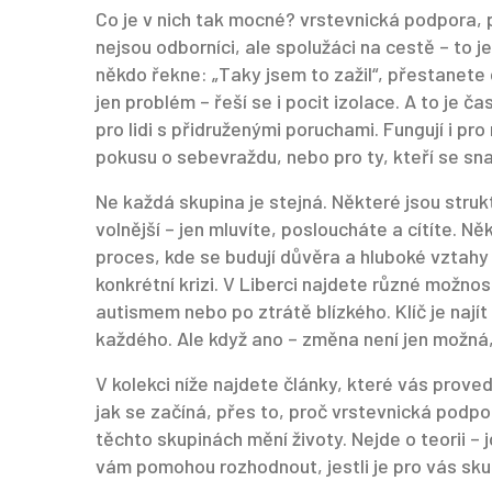
Co je v nich tak mocné?
vrstevnická podpora
,
nejsou odborníci, ale spolužáci na cestě
– to j
někdo řekne: „Taky jsem to zažil“, přestanete c
jen problém – řeší se i pocit izolace. A to je 
pro lidi s přidruženými poruchami. Fungují i pro 
pokusu o sebevraždu, nebo pro ty, kteří se sna
Ne každá skupina je stejná. Některé jsou struk
volnější – jen mluvíte, posloucháte a cítíte. N
proces, kde se budují důvěra a hluboké vztahy
konkrétní krizi. V Liberci najdete různé možnos
autismem nebo po ztrátě blízkého. Klíč je najít
každého. Ale když ano – změna není jen možná,
V kolekci níže najdete články, které vás prove
jak se začíná, přes to, proč vrstevnická podpor
těchto skupinách mění životy. Nejde o teorii – 
vám pomohou rozhodnout, jestli je pro vás sku