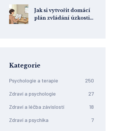
terapeuta a co z něj
odnést
Jak si vytvořit domácí
plán zvládání úzkosti:
Krok za krokem s
nástroji terapie
Kategorie
Psychologie a terapie
250
Zdraví a psychologie
27
Zdraví a léčba závislostí
18
Zdraví a psychika
7