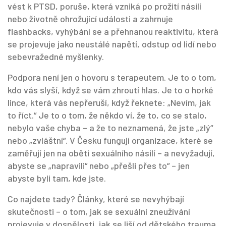
vést k
PTSD
,
poruše, která vzniká po prožití násilí
nebo životně ohrožující události a zahrnuje
flashbacks, vyhýbání se a přehnanou reaktivitu
, která
se projevuje jako neustálé napětí, odstup od lidí nebo
sebevražedné myšlenky.
Podpora není jen o hovoru s terapeutem. Je to o tom,
kdo vás slyší, když se vám zhroutí hlas. Je to o horké
lince, která vás nepřeruší, když řeknete: „Nevím, jak
to říct.“ Je to o tom, že někdo ví, že to, co se stalo,
nebylo vaše chyba – a že to neznamená, že jste „zlý“
nebo „zvláštní“. V Česku fungují organizace, které se
zaměřují jen na oběti sexuálního násilí – a nevyžadují,
abyste se „napravili“ nebo „přešli přes to“ – jen
abyste byli tam, kde jste.
Co najdete tady? Články, které se nevyhýbají
skutečnosti – o tom, jak se sexuální zneužívání
projevuje v dospělosti, jak se liší od dětského trauma,