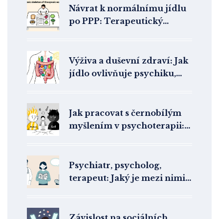
Návrat k normálnímu jídlu
po PPP: Terapeutický
jídelní plán krok za krokem
Výživa a duševní zdraví: Jak
jídlo ovlivňuje psychiku,
náladu a energii
Jak pracovat s černobílým
myšlením v psychoterapii:
Přístupy k rozštěpení u
hraničních poruch
osobnosti
Psychiatr, psycholog,
terapeut: Jaký je mezi nimi
rozdíl a za kým jít pro
terapii
Závislost na sociálních