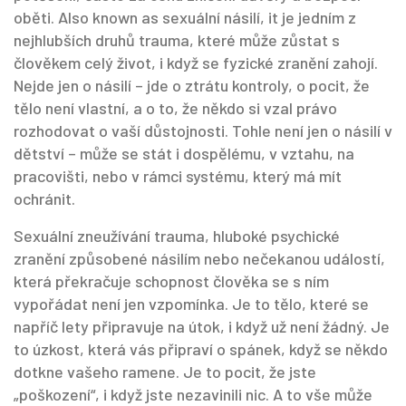
oběti
. Also known as
sexuální násilí
, it je jedním z
nejhlubších druhů trauma, které může zůstat s
člověkem celý život, i když se fyzické zranění zahojí.
Nejde jen o násilí – jde o ztrátu kontroly, o pocit, že
tělo není vlastní, a o to, že někdo si vzal právo
rozhodovat o vaší důstojnosti. Tohle není jen o násilí v
dětství – může se stát i dospělému, v vztahu, na
pracovišti, nebo v rámci systému, který má mít
ochránit.
Sexuální zneužívání
trauma
,
hluboké psychické
zranění způsobené násilím nebo nečekanou událostí,
která překračuje schopnost člověka se s ním
vypořádat
není jen vzpomínka. Je to tělo, které se
napříč lety připravuje na útok, i když už není žádný. Je
to úzkost, která vás připraví o spánek, když se někdo
dotkne vašeho ramene. Je to pocit, že jste
„poškození“, i když jste nezavinili nic. A to vše může