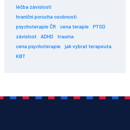
léčba závislostí
hraniční porucha osobnosti
psychoterapie ČR
cena terapie
PTSD
závislost
ADHD
trauma
cena psychoterapie
jak vybrat terapeuta
KBT