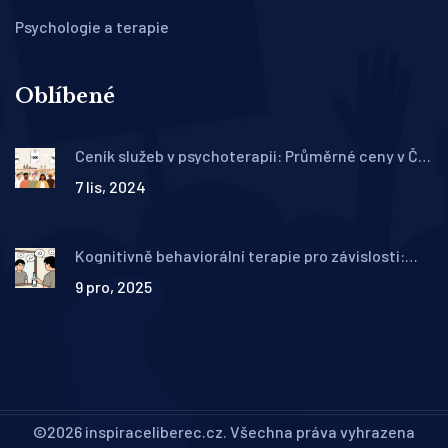
Psychologie a terapie
Oblíbené
Ceník služeb v psychoterapii: Průměrné ceny v ČR
a co ovlivňuje cenu
7 lis, 2024
Kognitivně behaviorální terapie pro závislosti:
Jak pracovat se spouštěči a cravingem
9 pro, 2025
©2026 inspiraceliberec.cz. Všechna práva vyhrazena