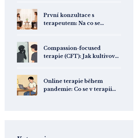
cravingem
První konzultace s
terapeutem: Na co se
připravit a co očekávat
Compassion-focused
terapie (CFT): Jak kultivovat
laskavost k sobě v terapii
Online terapie během
pandemie: Co se v terapii
změnilo