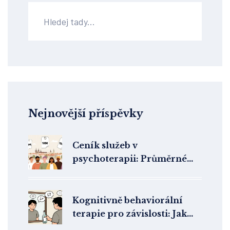
Nejnovější příspěvky
Ceník služeb v
psychoterapii: Průměrné
ceny v ČR a co ovlivňuje
cenu
Kognitivně behaviorální
terapie pro závislosti: Jak
pracovat se spouštěči a