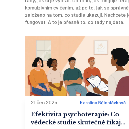
rady, jak si je vybrat. Od toho, jak funguje te
komulzivním cvičením, až po to, jak se správn
založeno na tom, co studie ukazují. Nechcete j
fungovat. A to je přesně to, co tady najdete.
21 čec 2025
Karolína Bělohlávková
Efektivita psychoterapie: Co
vědecké studie skutečně říkají