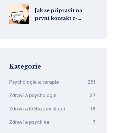
emoční nestabilitě a
hraniční poruchě
Jak se připravit na
osobnosti
první kontakt e-
mailem: Co napsat
terapeutovi před
sezením
Kategorie
Psychologie a terapie
251
Zdraví a psychologie
27
Zdraví a léčba závislostí
18
Zdraví a psychika
7