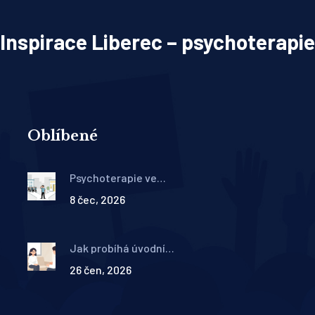
Inspirace Liberec – psychoterapie
Oblíbené
Psychoterapie ve
zdravotnictví vs. mimo něj:
8 čec, 2026
Rozdíly, nová legislativa a co
si vybrat
Jak probíhá úvodní
anamnéza v psychoterapii:
26 čen, 2026
Otázky, cíle a co očekávat