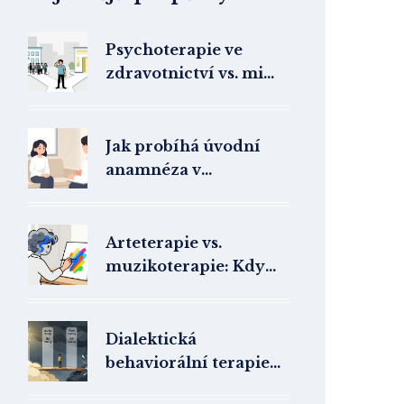
Psychoterapie ve
zdravotnictví vs. mimo
něj: Rozdíly, nová
legislativa a co si
vybrat
Jak probíhá úvodní
anamnéza v
psychoterapii: Otázky,
cíle a co očekávat
Arteterapie vs.
muzikoterapie: Kdy
vybrat obraz a kdy
hudbu?
Dialektická
behaviorální terapie
(DBT): Jak pomáhá při