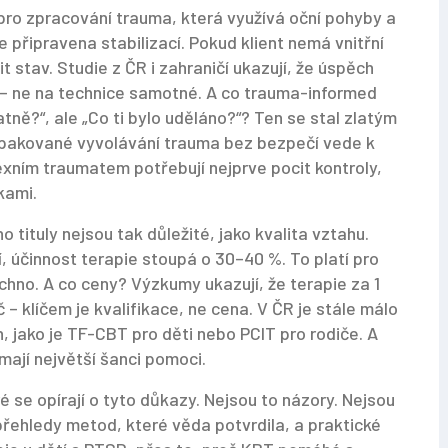
ro zpracování trauma, která využívá oční pohyby a
je připravena stabilizací. Pokud klient nemá vnitřní
stav. Studie z ČR i zahraničí ukazují, že úspěch
 – ne na technice samotné. A co
trauma-informed
tně?“, ale „Co ti bylo uděláno?“
? Ten se stal zlatým
pakované vyvolávání trauma bez bezpečí vede k
lexním traumatem potřebují nejprve pocit kontroly,
kami.
o tituly nejsou tak důležité, jako kvalita vztahu.
í, účinnost terapie stoupá o 30–40 %. To platí pro
hno. A co ceny? Výzkumy ukazují, že terapie za 1
– klíčem je kvalifikace, ne cena. V ČR je stále málo
, jako je TF-CBT pro děti nebo PCIT pro rodiče. A
í mají největší šanci pomoci.
é se opírají o tyto důkazy. Nejsou to názory. Nejsou
 přehledy metod, které věda potvrdila, a praktické