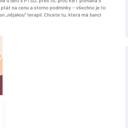
rapie u dětí s PTSD, přes to, proč KBT pomáhá s
ě ptát na cenu a storno podmínky – všechno je to
en „nějakou“ terapii. Chcete tu, která má šanci