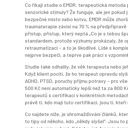
Co říkají studie o
EMDR
,
terapeutická metoda p
senzorické stimuly
? Že funguje, ale jen pokud 
bezpečné místo nebo kotvu, EMDR může zhoršit 
traumaterapie závisí na 70 % na předpřípravě
přístup
,
přístup, který neptá „Co je s tebou špa
standardem, protože výzkumy prokázaly, že o
retraumatizaci – a to je škodlivé. Lidé s komp
nejprve bezpečí, a teprve pak práci s vzpomín
Studie také odhalily, že věk terapeuta nebo jeh
Když klient pocítí, že ho terapeut opravdu slyš
ADHD, PTSD, poruchy příjmu potravy – pro všec
500 Kč není automaticky lepší než ta za 800 Kč 
terapeutů s certifikací v konkrétních metodách
právě ti, kdo mají tuto certifikaci, jsou ti, kteř
Co najdete níže, je shromažďování článků, kter
to tipy od někoho, kdo „někdy slyšel“. Jsou to