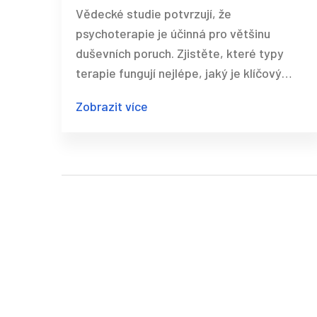
o její účinnosti
Vědecké studie potvrzují, že
psychoterapie je účinná pro většinu
duševních poruch. Zjistěte, které typy
terapie fungují nejlépe, jaký je klíčový
faktor úspěchu a proč někdy nefunguje.
Zobrazit více