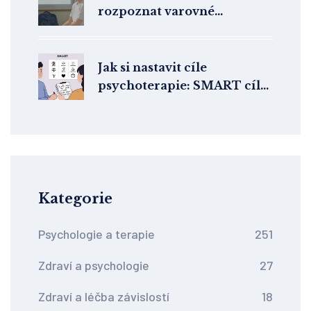
rozpoznat varovné
příznaky a kde hledat
pomoc
Jak si nastavit cíle
psychoterapie: SMART cíle
a realistická očekávání
Kategorie
Psychologie a terapie
251
Zdraví a psychologie
27
Zdraví a léčba závislostí
18