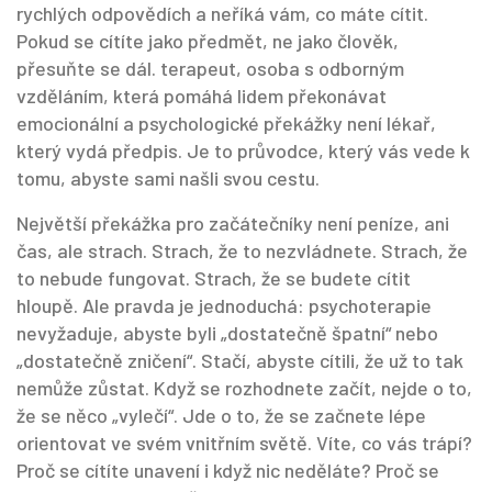
rychlých odpovědích a neříká vám, co máte cítit.
Pokud se cítíte jako předmět, ne jako člověk,
přesuňte se dál.
terapeut
,
osoba s odborným
vzděláním, která pomáhá lidem překonávat
emocionální a psychologické překážky
není lékař,
který vydá předpis. Je to průvodce, který vás vede k
tomu, abyste sami našli svou cestu.
Největší překážka pro začátečníky není peníze, ani
čas, ale strach. Strach, že to nezvládnete. Strach, že
to nebude fungovat. Strach, že se budete cítit
hloupě. Ale pravda je jednoduchá: psychoterapie
nevyžaduje, abyste byli „dostatečně špatní“ nebo
„dostatečně zničení“. Stačí, abyste cítili, že už to tak
nemůže zůstat. Když se rozhodnete začít, nejde o to,
že se něco „vylečí“. Jde o to, že se začnete lépe
orientovat ve svém vnitřním světě. Víte, co vás trápí?
Proč se cítíte unavení i když nic neděláte? Proč se