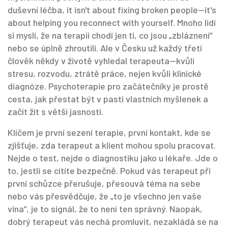
duševní léčba
, it isn't about fixing broken people—it's
about helping you reconnect with yourself.
Mnoho lidí
si myslí, že na terapii chodí jen ti, co jsou „zbláznení“
nebo se úplně zhroutili. Ale v Česku už každý třetí
člověk někdy v životě vyhledal terapeuta—kvůli
stresu, rozvodu, ztrátě práce, nejen kvůli klinické
diagnóze. Psychoterapie pro začátečníky je prostě
cesta, jak přestat být v pasti vlastních myšlenek a
začít žít s větší jasností.
Klíčem je
první sezení terapie
,
první kontakt, kde se
zjišťuje, zda terapeut a klient mohou spolu pracovat
.
Nejde o test, nejde o diagnostiku jako u lékaře. Jde o
to, jestli se cítíte bezpečně. Pokud vás terapeut při
první schůzce přerušuje, přesouvá téma na sebe
nebo vás přesvědčuje, že „to je všechno jen vaše
vina“, je to signál, že to není ten správný. Naopak,
dobrý terapeut vás nechá promluvit, nezakládá se na