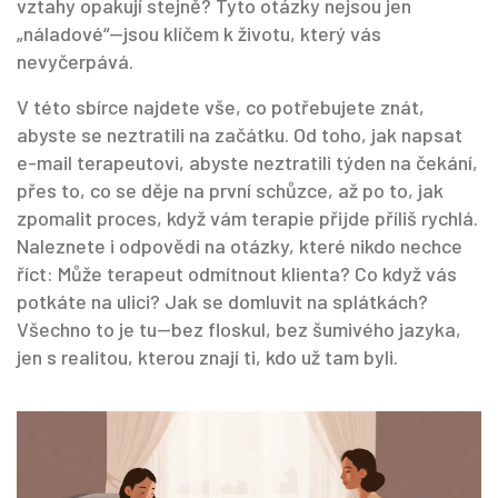
vztahy opakují stejně? Tyto otázky nejsou jen
„náladové“—jsou klíčem k životu, který vás
nevyčerpává.
V této sbírce najdete vše, co potřebujete znát,
abyste se neztratili na začátku. Od toho, jak napsat
e-mail terapeutovi, abyste neztratili týden na čekání,
přes to, co se děje na první schůzce, až po to, jak
zpomalit proces, když vám terapie přijde příliš rychlá.
Naleznete i odpovědi na otázky, které nikdo nechce
říct: Může terapeut odmítnout klienta? Co když vás
potkáte na ulici? Jak se domluvit na splátkách?
Všechno to je tu—bez floskul, bez šumivého jazyka,
jen s realitou, kterou znají ti, kdo už tam byli.