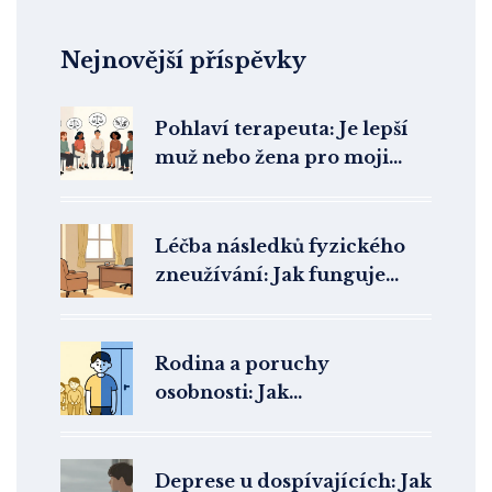
Nejnovější příspěvky
Pohlaví terapeuta: Je lepší
muž nebo žena pro moji
terapii? Vědecké odpovědi
bez předsudků
Léčba následků fyzického
zneužívání: Jak funguje
psychoterapie v ČR
Rodina a poruchy
osobnosti: Jak
psychoedukace mění
terapii k lepšímu
Deprese u dospívajících: Jak