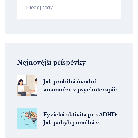
Nejnovější příspěvky
Jak probíhá úvodní
anamnéza v psychoterapii:
Otázky, cíle a co očekávat
Fyzická aktivita pro ADHD:
Jak pohyb pomáhá v
psychoterapii