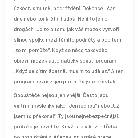
úzkost, smutek, podráždění. Dokonce i čas
dne nebo konkrétní hudba. Není to jen o
drogách. Je to o tom, jak váš mozek vytvořil
silnou spojku mezi těmito podněty a pocitem
„to mi pomůže“. Když se něco takového
objeví, mozek automaticky spustí program:
„Když se cítím špatně, musím to udělat.“ A ten
program nezmizí jen proto, že jste přestali.
Spouštěče nejsou jen vnější. Často jsou
vnitřní: myšlenky jako „Jen jednou“ nebo „Už
jsem to překonal“. Ty jsou nejnebezpečnější,
protože je nevidíte. Když jste v krizi - třeba
po propuštění z léčebny, po ztrátě práce