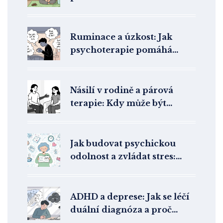
Postupy do 24 hodin
Ruminace a úzkost: Jak
psychoterapie pomáhá
zastavit kolotoč přemítání
Násilí v rodině a párová
terapie: Kdy může být
společná léčba nebezpečná
Jak budovat psychickou
odolnost a zvládat stres:
praktické kroky pro každý
den
ADHD a deprese: Jak se léčí
duální diagnóza a proč
kombinovaná