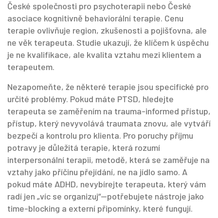
České společnosti pro psychoterapii nebo České
asociace kognitivně behaviorální terapie. Cenu
terapie ovlivňuje region, zkušenosti a pojišťovna, ale
ne věk terapeuta. Studie ukazují, že klíčem k úspěchu
je ne kvalifikace, ale kvalita vztahu mezi klientem a
terapeutem.
Nezapomeňte, že některé terapie jsou specifické pro
určité problémy. Pokud máte PTSD, hledejte
terapeuta se zaměřením na
trauma-informed přístup
,
přístup, který nevyvolává traumata znovu, ale vytváří
bezpečí a kontrolu pro klienta
. Pro poruchy příjmu
potravy je důležitá terapie, která rozumí
interpersonální terapii
,
metodě, která se zaměřuje na
vztahy jako příčinu přejídání, ne na jídlo samo
. A
pokud máte ADHD, nevybírejte terapeuta, který vám
radí jen „víc se organizuj“—potřebujete nástroje jako
time-blocking a externí připomínky, které fungují.