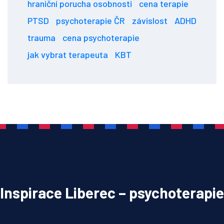
hraniční porucha osobnosti
cena terapie
PTSD
psychoterapie ČR
závislost
ADHD
trauma
cena psychoterapie
jak vybrat terapeuta
KBT
Inspirace Liberec – psychoterapie