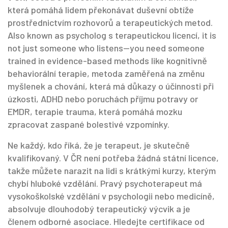
která pomáhá lidem překonávat duševní obtíže
prostřednictvím rozhovorů a terapeutických metod
.
Also known as
psycholog s terapeutickou licencí
, it is
not just someone who listens—you need someone
trained in evidence-based methods like
kognitivně
behaviorální terapie
,
metoda zaměřená na změnu
myšlenek a chování, která má důkazy o účinnosti při
úzkosti, ADHD nebo poruchách příjmu potravy
or
EMDR
,
terapie trauma, která pomáhá mozku
zpracovat zaspané bolestivé vzpomínky
.
Ne každý, kdo říká, že je terapeut, je skutečně
kvalifikovaný. V ČR není potřeba žádná státní licence,
takže můžete narazit na lidi s krátkými kurzy, kterým
chybí hluboké vzdělání. Pravý psychoterapeut má
vysokoškolské vzdělání v psychologii nebo medicíně,
absolvuje dlouhodobý terapeutický výcvik a je
členem odborné asociace. Hledejte certifikace od