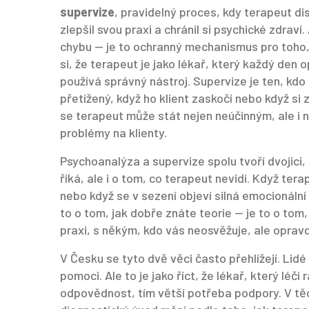
supervize
,
pravidelný proces, kdy terapeut di
zlepšil svou praxi a chránil si psychické zdraví
.
chybu — je to ochranný mechanismus pro toho,
si, že terapeut je jako lékař, který každý den o
používá správný nástroj. Supervize je ten, kdo 
přetížený, když ho klient zaskočí nebo když si
se terapeut může stát nejen neúčinným, ale i
problémy na klienty.
Psychoanalýza a supervize spolu tvoří dvojici, k
říká, ale i o tom, co terapeut nevidí. Když ter
nebo když se v sezení objeví silná emocionální 
to o tom, jak dobře znáte teorie — je to o tom
praxi, s někým, kdo vás neosvěžuje, ale opravd
V Česku se tyto dvě věci často přehlížejí. Lidé
pomoci. Ale to je jako říct, že lékař, který léč
odpovědnost, tím větší potřeba podpory. V těc