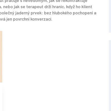
eut pracuje s nevědomým, jak se rekontraktuje
 nebo jak se terapeut drží hranic, když ho klient
společný jaderný prvek: bez hlubokého pochopení a
vá jen povrchní konverzací.