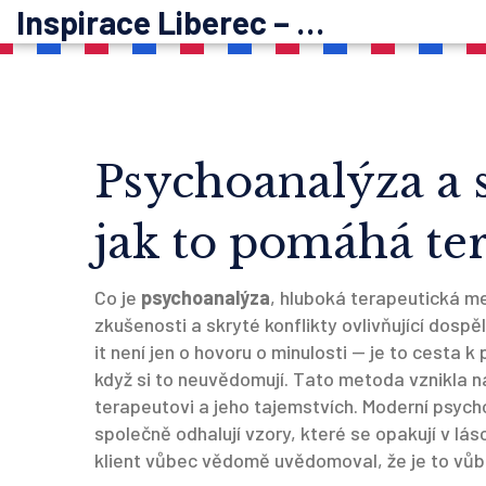
Inspirace Liberec – psychoterapie
Psychoanalýza a s
jak to pomáhá t
Co je
psychoanalýza
,
hluboká terapeutická m
zkušenosti a skryté konflikty ovlivňující dospě
it
není jen o hovoru o minulosti — je to cesta k p
když si to neuvědomují
.
Tato metoda vznikla na
terapeutovi a jeho tajemstvích. Moderní psycho
společně odhalují vzory, které se opakují v lás
klient vůbec vědomě uvědomoval, že je to vůb