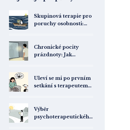
Skupinová terapie pro
poruchy osobnosti:
DBT skills a podpůrné
skupiny
Chronické pocity
prázdnoty: Jak
existenciální
psychoterapie
pomáhá při hraniční
Uleví se mi po prvním
poruše osobnosti
setkání s terapeutem?
Realistická očekávání
Výběr
psychoterapeutického
směru pro úzkost: Co