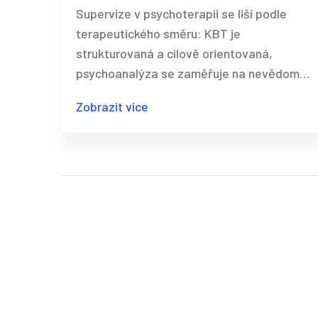
školách
Supervize v psychoterapii se liší podle
terapeutického směru: KBT je
strukturovaná a cílově orientovaná,
psychoanalýza se zaměřuje na nevědomé
dynamiky, humanistická supervize na
Zobrazit více
autentičnost vztahu. Zjisti, jaký přístup ti
vyhovuje.