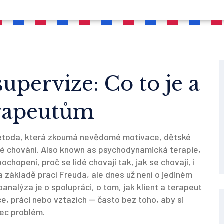
upervize: Co to je a
erapeutům
etoda, která zkoumá nevědomé motivace, dětské
lé chování
. Also known as
psychodynamická terapie
,
ochopení, proč se lidé chovají tak, jak se chovají, i
 základě prací Freuda, ale dnes už není o jediném
analýza je o spolupráci, o tom, jak klient a terapeut
ce, práci nebo vztazích — často bez toho, aby si
ec problém.