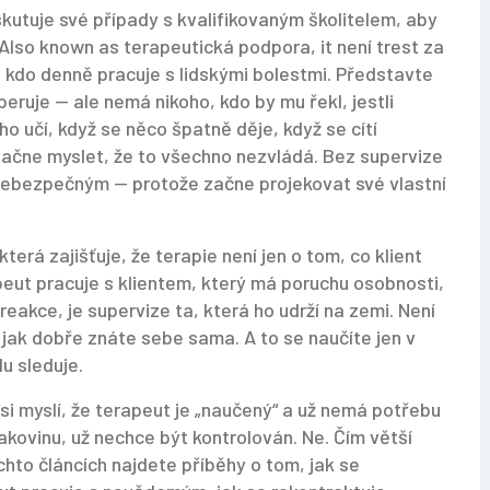
skutuje své případy s kvalifikovaným školitelem, aby
 Also known as
terapeutická podpora
, it
není trest za
 kdo denně pracuje s lidskými bolestmi
.
Představte
peruje — ale nemá nikoho, kdo by mu řekl, jestli
ho učí, když se něco špatně děje, když se cítí
 začne myslet, že to všechno nezvládá. Bez supervize
 nebezpečným — protože začne projekovat své vlastní
terá zajišťuje, že terapie není jen o tom, co klient
apeut pracuje s klientem, který má poruchu osobnosti,
reakce, je supervize ta, která ho udrží na zemi. Není
, jak dobře znáte sebe sama. A to se naučíte jen v
u sleduje.
 si myslí, že terapeut je „naučený“ a už nemá potřebu
í rakovinu, už nechce být kontrolován. Ne. Čím větší
hto článcích najdete příběhy o tom, jak se