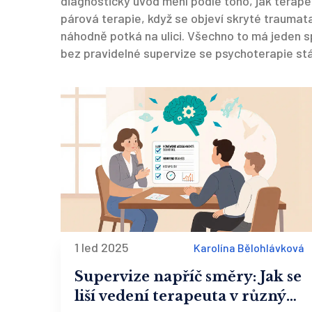
diagnostický úvod mění podle toho, jak terap
párová terapie, když se objeví skryté traumata,
náhodně potká na ulici. Všechno to má jeden 
bez pravidelné supervize se psychoterapie stá
1 led 2025
Karolína Bělohlávková
Supervize napříč směry: Jak se
liší vedení terapeuta v různých