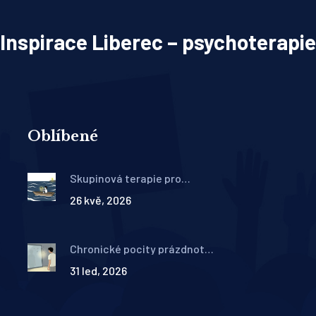
Inspirace Liberec – psychoterapie
Oblíbené
Skupinová terapie pro
poruchy osobnosti: DBT skills
26 kvě, 2026
a podpůrné skupiny
Chronické pocity prázdnoty:
Jak existenciální
31 led, 2026
psychoterapie pomáhá při
hraniční poruše osobnosti