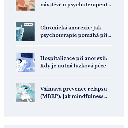
návštěvě u psychoterapeuta:
Krok za krokem
Chronická anorexie: Jak
psychoterapie pomáhá při
dlouhodobé poruše příjmu
potravy
Hospitalizace při anorexii:
Kdy je nutná lůžková péče
Všímavá prevence relapsu
(MBRP): Jak mindfulness
pomáhá udržet abstinenční
stav