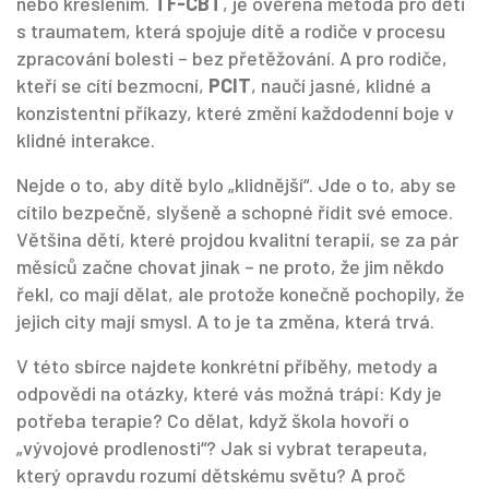
nebo kreslením
.
TF-CBT
,
je ověřená metoda pro děti
s traumatem, která spojuje dítě a rodiče v procesu
zpracování bolesti – bez přetěžování
. A pro rodiče,
kteří se cítí bezmocní,
PCIT
,
naučí jasné, klidné a
konzistentní příkazy, které změní každodenní boje v
klidné interakce
.
Nejde o to, aby dítě bylo „klidnější“. Jde o to, aby se
cítilo bezpečně, slyšeně a schopné řídit své emoce.
Většina dětí, které projdou kvalitní terapií, se za pár
měsíců začne chovat jinak – ne proto, že jim někdo
řekl, co mají dělat, ale protože konečně pochopily, že
jejich city mají smysl. A to je ta změna, která trvá.
V této sbírce najdete konkrétní příběhy, metody a
odpovědi na otázky, které vás možná trápí: Kdy je
potřeba terapie? Co dělat, když škola hovoří o
„vývojové prodlenosti“? Jak si vybrat terapeuta,
který opravdu rozumí dětskému světu? A proč