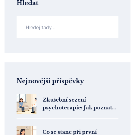
Hledat
Nejnovější příspěvky
Zkušební sezení
psychoterapie: Jak poznat
správného terapeuta a co z
něj odnést
Co se stane při první