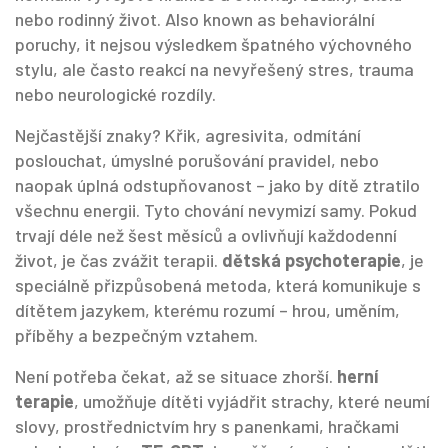
nebo rodinný život
. Also known as
behaviorální
poruchy
, it
nejsou výsledkem špatného výchovného
stylu, ale často reakcí na nevyřešený stres, trauma
nebo neurologické rozdíly
.
Nejčastější znaky? Křik, agresivita, odmítání
poslouchat, úmyslné porušování pravidel, nebo
naopak úplná odstupňovanost – jako by dítě ztratilo
všechnu energii. Tyto chování nevymizí samy. Pokud
trvají déle než šest měsíců a ovlivňují každodenní
život, je čas zvážit terapii.
dětská psychoterapie
,
je
speciálně přizpůsobená metoda, která komunikuje s
dítětem jazykem, kterému rozumí – hrou, uměním,
příběhy a bezpečným vztahem
.
Není potřeba čekat, až se situace zhorší.
herní
terapie
,
umožňuje dítěti vyjádřit strachy, které neumí
slovy, prostřednictvím hry s panenkami, hračkami