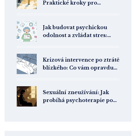
Praktické kroky pro
udržení abstinence podle
českých terapeutických
doporučení
Jak budovat psychickou
odolnost a zvládat stres:
praktické kroky pro každý
den
Krizová intervence po ztrátě
blízkého: Co vám opravdu
pomůže a kde ji najít
Sexuální zneužívání: Jak
probíhá psychoterapie po
sexuálním traumatu