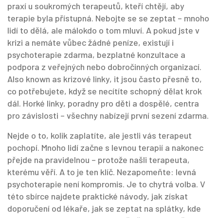
praxí u soukromých terapeutů, kteří chtějí, aby
terapie byla přístupná. Nebojte se se zeptat – mnoho
lidí to dělá, ale málokdo o tom mluví.
A pokud jste v
krizi a nemáte vůbec žádné peníze, existují i
psychoterapie zdarma
,
bezplatné konzultace a
podpora z veřejných nebo dobročinných organizací
.
Also known as
krizové linky
, it jsou často přesně to,
co potřebujete, když se necítíte schopný dělat krok
dál. Horké linky, poradny pro děti a dospělé, centra
pro závislosti – všechny nabízejí první sezení zdarma.
Nejde o to, kolik zaplatíte, ale jestli vás terapeut
pochopí. Mnoho lidí začne s levnou terapií a nakonec
přejde na pravidelnou – protože našli terapeuta,
kterému věří. A to je ten klíč. Nezapomeňte: levná
psychoterapie není kompromis. Je to chytrá volba. V
této sbírce najdete praktické návody, jak získat
doporučení od lékaře, jak se zeptat na splátky, kde