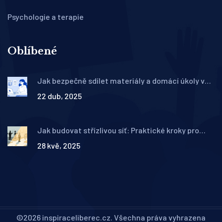
Psychologie a terapie
Oblíbené
Jak bezpečně sdílet materiály a domácí úkoly v
online terapii: Praktický průvodce pro terapeuty
22 dub, 2025
Jak budovat střízlivou síť: Praktické kroky pro
udržení abstinence podle českých terapeutických
28 kvě, 2025
doporučení
©2026 inspiraceliberec.cz. Všechna práva vyhrazena