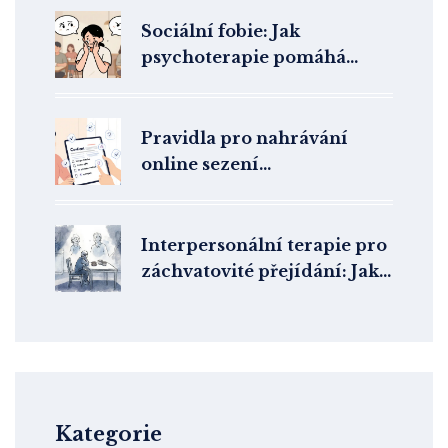
pomoc
Sociální fobie: Jak
psychoterapie pomáhá
překonat strach z lidí a
sociálních situací
Pravidla pro nahrávání
online sezení
psychoterapie: Etika a
souhlas v České republice
Interpersonální terapie pro
záchvatovité přejídání: Jak
vztahy ovlivňují jídlo
Kategorie