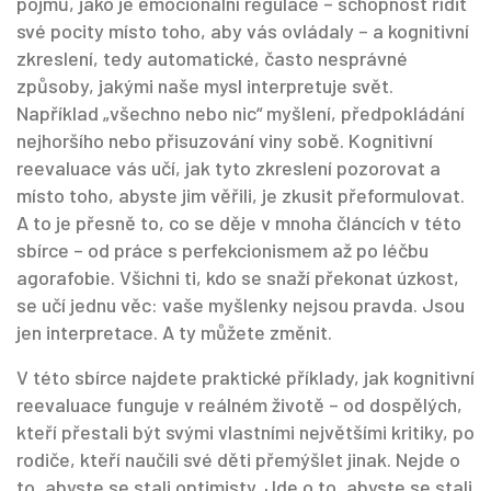
pojmů, jako je
emocionální regulace
– schopnost řídit
své pocity místo toho, aby vás ovládaly – a
kognitivní
zkreslení
, tedy automatické, často nesprávné
způsoby, jakými naše mysl interpretuje svět.
Například „všechno nebo nic“ myšlení, předpokládání
nejhoršího nebo přisuzování viny sobě. Kognitivní
reevaluace vás učí, jak tyto zkreslení pozorovat a
místo toho, abyste jim věřili, je zkusit přeformulovat.
A to je přesně to, co se děje v mnoha článcích v této
sbírce – od práce s perfekcionismem až po léčbu
agorafobie. Všichni ti, kdo se snaží překonat úzkost,
se učí jednu věc: vaše myšlenky nejsou pravda. Jsou
jen interpretace. A ty můžete změnit.
V této sbírce najdete praktické příklady, jak kognitivní
reevaluace funguje v reálném životě – od dospělých,
kteří přestali být svými vlastními největšími kritiky, po
rodiče, kteří naučili své děti přemýšlet jinak. Nejde o
to, abyste se stali optimisty. Jde o to, abyste se stali