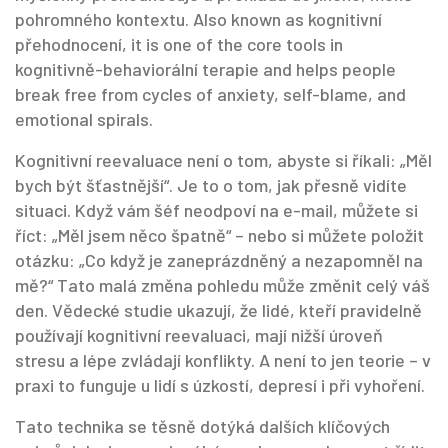
pohromného kontextu
. Also known as
kognitivní
přehodnocení
, it is one of the core tools in
kognitivně-behaviorální terapie
and helps people
break free from cycles of anxiety, self-blame, and
emotional spirals.
Kognitivní reevaluace není o tom, abyste si říkali: „Měl
bych být šťastnější“. Je to o tom, jak přesně vidíte
situaci. Když vám šéf neodpoví na e-mail, můžete si
říct: „Měl jsem něco špatně“ – nebo si můžete položit
otázku: „Co když je zaneprázdněný a nezapomněl na
mě?“ Tato malá změna pohledu může změnit celý váš
den. Vědecké studie ukazují, že lidé, kteří pravidelně
používají kognitivní reevaluaci, mají nižší úroveň
stresu a lépe zvládají konflikty. A není to jen teorie – v
praxi to funguje u lidí s úzkostí, depresí i při vyhoření.
Tato technika se těsně dotýká dalších klíčových