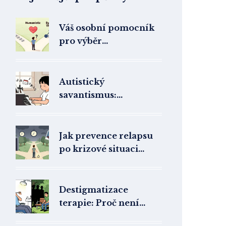
Váš osobní pomocník
pro výběr
terapeutického směru
a odborníka
Autistický
savantismus:
Výjimečné schopnosti
a jak je podporovat
Jak prevence relapsu
po krizové situaci
pomáhá udržet
trvalou změnu: Nácvik
zvládání spouštěčů
Destigmatizace
terapie: Proč není
hanba chodit k