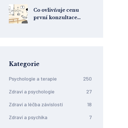
psychologovi a jak
překonat strach
Co ovlivňuje cenu
první konzultace
psychoterapie:
anamnéza a
diagnostika
Kategorie
Psychologie a terapie
250
Zdraví a psychologie
27
Zdraví a léčba závislostí
18
Zdraví a psychika
7