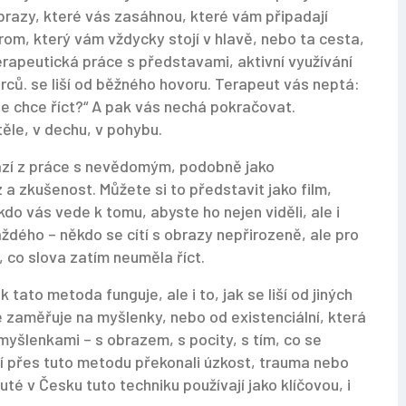
brazy, které vás zasáhnou, které vám připadají
rom, který vám vždycky stojí v hlavě, nebo ta cesta,
erapeutická práce s představami
,
aktivní využívání
orců
.
se liší od běžného hovoru. Terapeut vás neptá:
 se chce říct?“ A pak vás nechá pokračovat.
ěle, v dechu, v pohybu.
hází z práce s nevědomým, podobně jako
a zkušenost. Můžete si to představit jako film,
kdo vás vede k tomu, abyste ho nejen viděli, ale i
 každého – někdo se cítí s obrazy nepřirozeně, ale pro
, co slova zatím neuměla říct.
 tato metoda funguje, ale i to, jak se liší od jiných
se zaměřuje na myšlenky, nebo od existenciální, která
 myšlenkami – s obrazem, s pocity, s tím, co se
teří přes tuto metodu překonali úzkost, trauma nebo
uté v Česku tuto techniku používají jako klíčovou, i