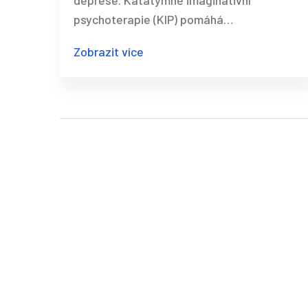
deprese. Katatymně imaginativní
psychoterapie (KIP) pomáhá
transformovat tyto myšlenky
Zobrazit více
prostřednictvím vedené imaginace, což je
efektivnější než jen přemýšlení o
problémech.