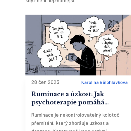
když není nejznámější.
28 čen 2025
Karolína Bělohlávková
Ruminace a úzkost: Jak
psychoterapie pomáhá
zastavit kolotoč přemítání
Ruminace je nekontrolovatelný kolotoč
přemítání, který zhoršuje úzkost a