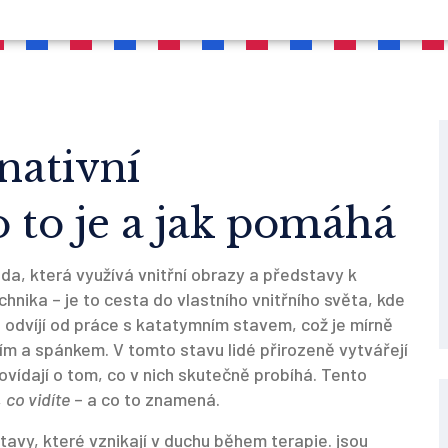
nativní
 to je a jak pomáhá
a, která využívá vnitřní obrazy a představy k
chnika – je to cesta do vlastního vnitřního světa, kde
 odvíjí od práce s katatymním stavem, což je mírně
 a spánkem. V tomto stavu lidé přirozeně vytvářejí
ovídají o tom, co v nich skutečně probíhá. Tento
,
co vidíte
– a co to znamená.
tavy, které vznikají v duchu během terapie
.
jsou