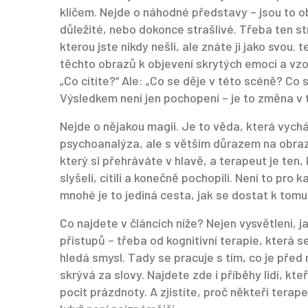
klíčem. Nejde o náhodné představy – jsou to o
důležité, nebo dokonce strašlivé. Třeba ten st
kterou jste nikdy nešli, ale znáte ji jako svou.
t
těchto obrazů k objevení skrytých emocí a vz
„Co cítíte?“ Ale: „Co se děje v této scéně? Co
Výsledkem není jen pochopení – je to změna v t
Nejde o nějakou magii. Je to věda, která vyc
psychoanalýza, ale s větším důrazem na obraz 
který si přehráváte v hlavě, a terapeut je ten, 
slyšeli, cítili a konečně pochopili. Není to pro
mnohé je to jediná cesta, jak se dostat k tomu
Co najdete v článcích níže? Nejen vysvětlení, jak
přístupů – třeba od kognitivní terapie, která 
hledá smysl. Tady se pracuje s tím, co je před
skrývá za slovy. Najdete zde i příběhy lidí, k
pocit prázdnoty. A zjistíte, proč někteří terape