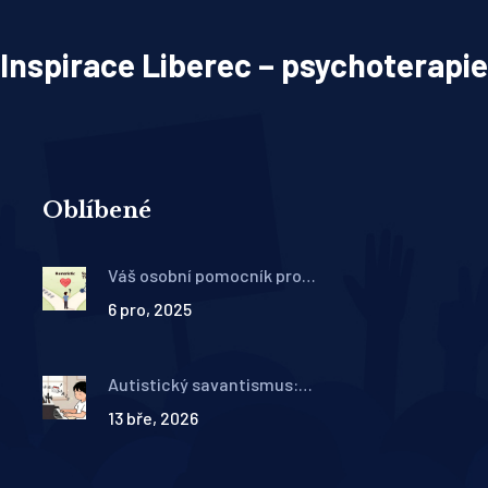
Inspirace Liberec – psychoterapie
Oblíbené
Váš osobní pomocník pro
výběr terapeutického směru
6 pro, 2025
a odborníka
Autistický savantismus:
Výjimečné schopnosti a jak
13 bře, 2026
je podporovat