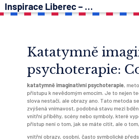
Inspirace Liberec – psychoterapie
Katatymně imagi
psychoterapie: Co
katatymně imaginativní psychoterapie
,
metod
přístupu k nevědomým emocím
.
Je to nejen te
slova nestačí, ale obrazy ano. Tato metoda se
zvýšená vnímavost, podobná stavu mezi bděním
vnitřní příběhy, scény nebo symboly, které vyp
přístup není o tom, jak se máte cítit, ale o tom
vnitřní obrazy
,
osobní, často symbolické předs