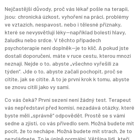
Nejčastější důvody, proč vás lékař pošle na terapii,
jsou: chronická úzkost, vyhoření na práci, problémy
ve vztazích, nespavost, nebo i tělesné příznaky,
které se nevysvětlují léky—například bolesti hlavy,
žaludku nebo srdce. V těchto případech
psychoterapie není doplněk—je to klíč. A pokud jste
dostali doporučení, máte v ruce cestu, kterou mnozí
neznají. Nejde o to, abyste „všechno vyřešili za
týden“. Jde o to, abyste začali pochopit, proč se
cítíte, jak se cítíte. A to je první krok k tomu, abyste
se znovu cítili jako vy sami.
Co vás čeká? První sezení není žádný test. Terapeut
vás nepředstaví před komisí, nezadává otázky, které
byste měli „správně“ odpovědět. Prostě se s vámi
sedne a zjistí, co vás přivedlo sem. Možná budete mít
pocit, že to nechápe. Možná budete mít strach, že to
nezvládnete. To je úplně normální. Většina lidí, kteří