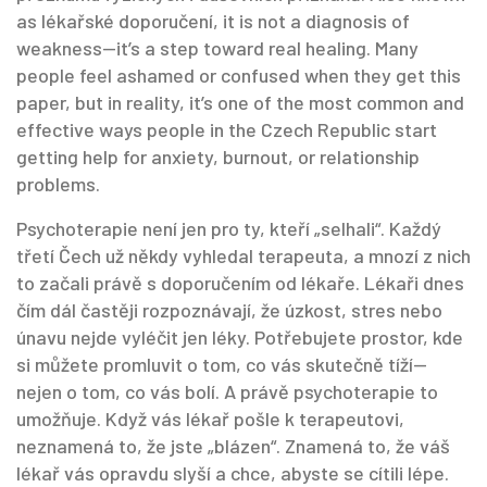
as
lékařské doporučení
, it is not a diagnosis of
weakness—it’s a step toward real healing. Many
people feel ashamed or confused when they get this
paper, but in reality, it’s one of the most common and
effective ways people in the Czech Republic start
getting help for anxiety, burnout, or relationship
problems.
Psychoterapie není jen pro ty, kteří „selhali“. Každý
třetí Čech už někdy vyhledal terapeuta, a mnozí z nich
to začali právě s doporučením od lékaře. Lékaři dnes
čím dál častěji rozpoznávají, že úzkost, stres nebo
únavu nejde vyléčit jen léky. Potřebujete prostor, kde
si můžete promluvit o tom, co vás skutečně tíží—
nejen o tom, co vás bolí. A právě psychoterapie to
umožňuje. Když vás lékař pošle k terapeutovi,
neznamená to, že jste „blázen“. Znamená to, že váš
lékař vás opravdu slyší a chce, abyste se cítili lépe.