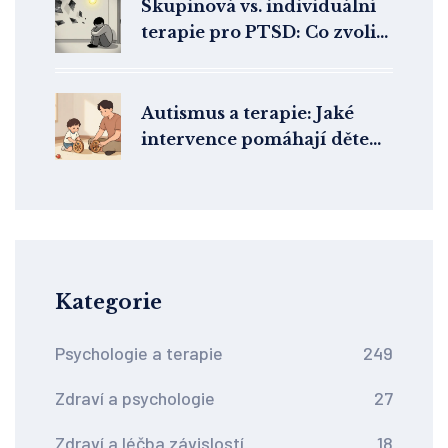
Skupinová vs. individuální
terapie pro PTSD: Co zvolit
a kdy
Autismus a terapie: Jaké
intervence pomáhají dětem
s PAS v ČR?
Kategorie
Psychologie a terapie
249
Zdraví a psychologie
27
Zdraví a léčba závislostí
18