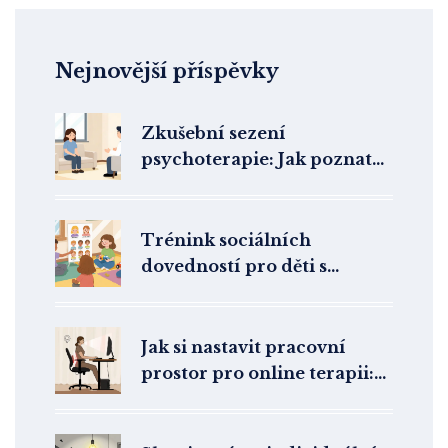
Nejnovější příspěvky
Zkušební sezení
psychoterapie: Jak poznat
správného terapeuta a co z
něj odnést
Trénink sociálních
dovedností pro děti s
autismem: Jak fungují
skupinové programy a co
skutečně pomáhá
Jak si nastavit pracovní
prostor pro online terapii:
Ergonomie a soukromí