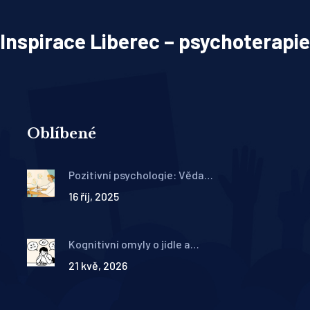
Inspirace Liberec – psychoterapie
Oblíbené
Pozitivní psychologie: Věda o
štěstí a jak ji použít v
16 říj, 2025
každodenním životě
Kognitivní omyly o jídle a
těle: Jak KBT pomáhá
21 kvě, 2026
překonat poruchy příjmu
potravy