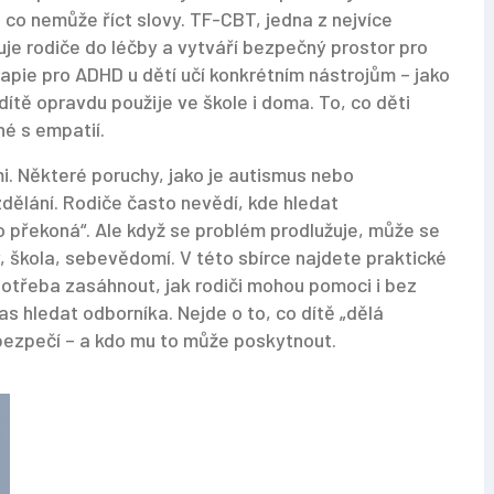
, co nemůže říct slovy. TF-CBT, jedna z nejvíce
je rodiče do léčby a vytváří bezpečný prostor pro
rapie pro ADHD u dětí učí konkrétním nástrojům – jako
 dítě opravdu použije ve škole i doma. To, co děti
né s empatií.
i. Některé poruchy, jako je autismus nebo
zdělání. Rodiče často nevědí, kde hledat
to překoná“. Ale když se problém prodlužuje, může se
 škola, sebevědomí. V této sbírce najdete praktické
 potřeba zasáhnout, jak rodiči mohou pomoci i bez
as hledat odborníka. Nejde o to, co dítě „dělá
v bezpečí – a kdo mu to může poskytnout.