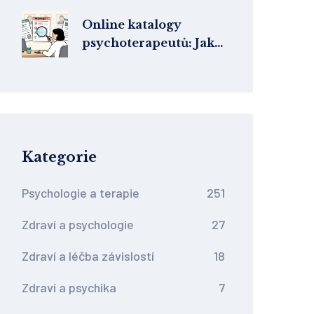
pomáhat lidem s
závislostí bez nutnosti
Online katalogy
úplného
psychoterapeutů: Jak
abstinenčního cíle
efektivně filtrovat a
porovnat nabídky v ČR
2026
Kategorie
Psychologie a terapie
251
Zdraví a psychologie
27
Zdraví a léčba závislostí
18
Zdraví a psychika
7