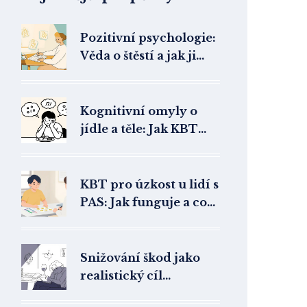
Pozitivní psychologie:
Věda o štěstí a jak ji
použít v každodenním
životě
Kognitivní omyly o
jídle a těle: Jak KBT
pomáhá překonat
poruchy příjmu
potravy
KBT pro úzkost u lidí s
PAS: Jak funguje a co
od ní čekat
Snižování škod jako
realistický cíl
psychoterapie: Jak