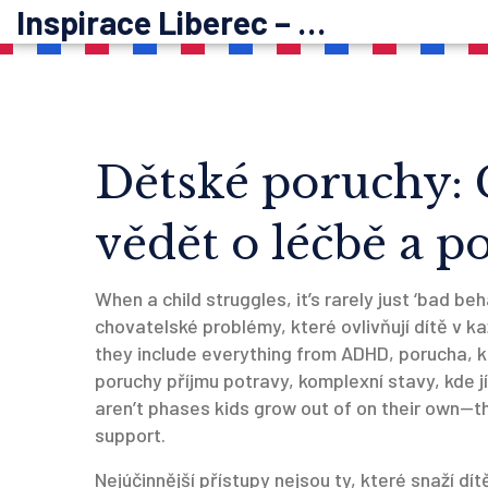
Inspirace Liberec – psychoterapie
Dětské poruchy: 
vědět o léčbě a p
When a child struggles, it’s rarely just ‘bad beh
chovatelské problémy, které ovlivňují dítě v 
they include everything from
ADHD
,
porucha, k
poruchy příjmu potravy
,
komplexní stavy, kde j
aren’t phases kids grow out of on their own—t
support.
Nejúčinnější přístupy nejsou ty, které snaží dí