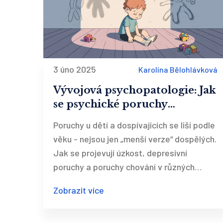
3 úno 2025
Karolína Bělohlávková
Vývojová psychopatologie: Jak
se psychické poruchy
projevují u dětí a dospívajících
Poruchy u dětí a dospívajících se liší podle
věku - nejsou jen „menší verze“ dospělých.
Jak se projevují úzkost, depresivní
poruchy a poruchy chování v různých
věkových fázích a proč je to důležité pro
Zobrazit více
správnou diagnostiku.