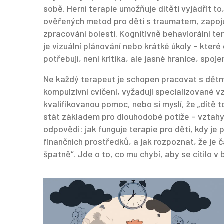
sobě. Herní terapie umožňuje dítěti vyjádřit to
ověřených metod pro děti s traumatem, zapoju
zpracování bolesti. Kognitivně behaviorální te
je vizuální plánování nebo krátké úkoly – které
potřebují, není kritika, ale jasné hranice, spoje
Ne každý terapeut je schopen pracovat s dětm
kompulzivní cvičení, vyžadují specializované v
kvalifikovanou pomoc, nebo si myslí, že „dítě 
stát základem pro dlouhodobé potíže – vztahy,
odpovědi: jak funguje terapie pro děti, kdy je
finančních prostředků, a jak rozpoznat, že je č
špatně“. Jde o to, co mu chybí, aby se cítilo 