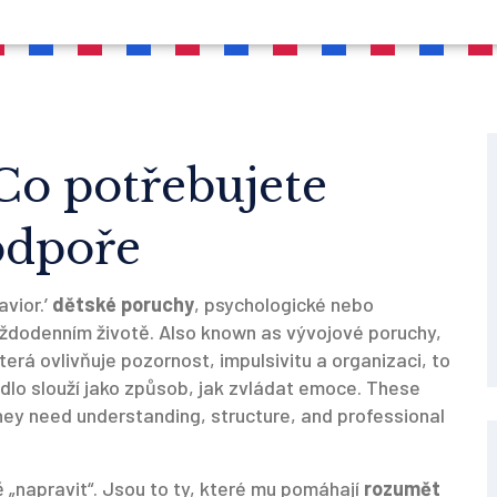
Co potřebujete
odpoře
avior.’
dětské poruchy
,
psychologické nebo
každodenním životě
. Also known as
vývojové poruchy
,
terá ovlivňuje pozornost, impulsivitu a organizaci
, to
ídlo slouží jako způsob, jak zvládat emoce
. These
hey need understanding, structure, and professional
tě „napravit“. Jsou to ty, které mu pomáhají
rozumět