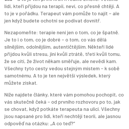
lidí, kteří přijdou na terapii, neví, co přesně chtějí. A
to je v pořádku. Terapeut vám pomůže to najít – ale
jen když budete ochotni se podívat dovnitř.
Nezapomeňte: terapie není jen o tom, co je špatně.
Je to i o tom, co je dobré – o tom, co vás dělá
silnějším, odolnějším, autentičtějším. Někteří lidé
přijdou kvůli stresu, jiní kvůli ztrátě, třetí kvůli tomu,
že se cítí, že život někam směřuje, ale nevědí kam.
Všechny tyto cesty vedou stejným místem – k sobě
samotnému. A to je ten největší výsledek, který
můžete získat.
Níže najdete články, které vám pomohou pochopit, co
vás skutečně čeká – od prvního rozhovoru po to, jak
se chovat, když potkáte terapeuta na ulici. Všechny
jsou napsané pro lidi, kteří nechtějí teorii, ale jasnou
odpověď na otázku: „A co teď?“