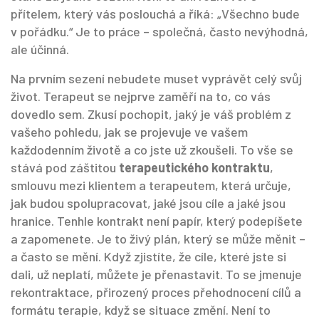
přítelem, který vás poslouchá a říká: „Všechno bude
v pořádku.“ Je to práce – společná, často nevýhodná,
ale účinná.
Na prvním sezení nebudete muset vyprávět celý svůj
život. Terapeut se nejprve zaměří na to, co vás
dovedlo sem. Zkusí pochopit, jaký je váš problém z
vašeho pohledu, jak se projevuje ve vašem
každodenním životě a co jste už zkoušeli. To vše se
stává pod záštitou
terapeutického kontraktu
,
smlouvu mezi klientem a terapeutem, která určuje,
jak budou spolupracovat, jaké jsou cíle a jaké jsou
hranice
.
Tenhle kontrakt není papír, který podepíšete
a zapomenete. Je to živý plán, který se může měnit –
a často se mění. Když zjistíte, že cíle, které jste si
dali, už neplatí, můžete je přenastavit. To se jmenuje
rekontraktace
,
přirozený proces přehodnocení cílů a
formátu terapie, když se situace změní
.
Není to