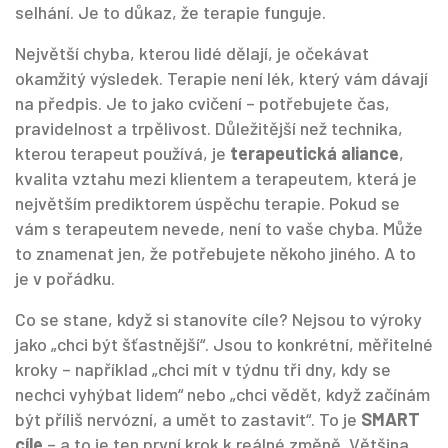
selhání. Je to důkaz, že terapie funguje.
Největší chyba, kterou lidé dělají, je očekávat
okamžitý výsledek. Terapie není lék, který vám dávají
na předpis. Je to jako cvičení – potřebujete čas,
pravidelnost a trpělivost. Důležitější než technika,
kterou terapeut používá, je
terapeutická aliance
,
kvalita vztahu mezi klientem a terapeutem, která je
největším prediktorem úspěchu terapie
.
Pokud se
vám s terapeutem nevede, není to vaše chyba. Může
to znamenat jen, že potřebujete někoho jiného. A to
je v pořádku.
Co se stane, když si stanovíte cíle? Nejsou to výroky
jako „chci být šťastnější“. Jsou to konkrétní, měřitelné
kroky – například „chci mít v týdnu tři dny, kdy se
nechci vyhýbat lidem“ nebo „chci vědět, když začínám
být příliš nervózní, a umět to zastavit“. To je
SMART
cíle
– a to je ten první krok k reálné změně. Většina