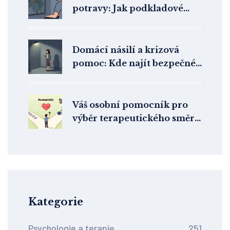
potravy: Jak podkladové
faktory ovlivňují terapii
Domácí násilí a krizová
pomoc: Kde najít bezpečné
útočiště v České republice
Váš osobní pomocník pro
výběr terapeutického směru
a odborníka
Kategorie
Psychologie a terapie
251